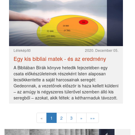
A Bibliában Bírák könyve hetedik fejezetében egy
csata előkészületeinek részeként Isten alaposan
lecsökkentette a saját harcosainak seregét:
Gedeonnak, a vezetőnek először is haza kellett küldeni
– az amúgy is négyszeres túlerővel szemben álló kis
seregből – azokat, akik féltek: a kétharmaduk távozott.
«
1
2
3
»
»»
LÉLEKÉPÍTŐ
Látás