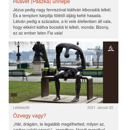
Léleképítő
2021. Január 22.
Özvegy vagy?
„Hát, drágám, te legalább megélhetted, milyen az,
amikor valaki szeret.” - csendben, fáradt mosollyal
hallgattad, ahogy tovább fejtegette, hogy másoknak
mennyivel rosszabb, és bár akkor is tudtad, hogy igaza
volt...