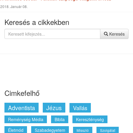
Cimkefelhő
Adventista
Jézus
Vallás
Reménység Média
Biblia
Kereszténység
Életmód
Szabadegyetem
Misszió
Szolgálat
Egészség
Munka
Világ
Szeretet
Támogatás
Élmények
Világnézet
Történetek
Küldetés
Tapasztalatok
Ajánlott linkek