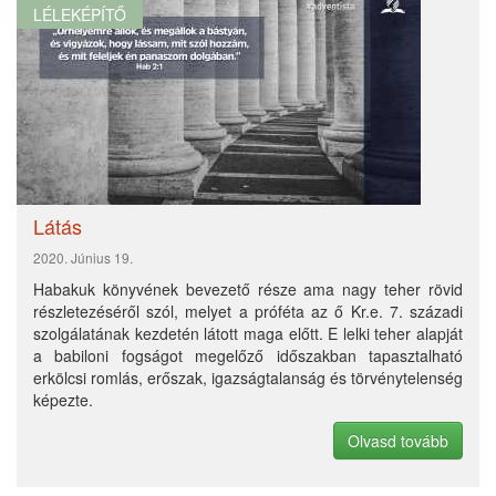
2020. Június 19.
Habakuk könyvének bevezető része ama nagy teher rövid
részletezéséről szól, melyet a próféta az ő Kr.e. 7. századi
szolgálatának kezdetén látott maga előtt. E lelki teher alapját
a babiloni fogságot megelőző időszakban tapasztalható
erkölcsi romlás, erőszak, igazságtalanság és törvénytelenség
képezte.
Olvasd tovább
Eltűnt városok I.