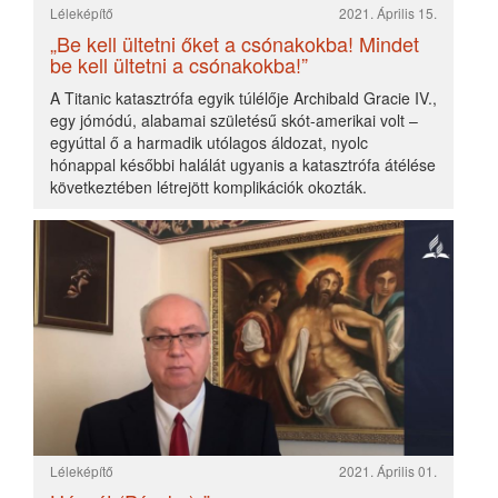
Léleképítő
2021. Április 15.
„Be kell ültetni őket a csónakokba! Mindet
be kell ültetni a csónakokba!”
A Titanic katasztrófa egyik túlélője Archibald Gracie IV.,
egy jómódú, alabamai születésű skót-amerikai volt –
egyúttal ő a harmadik utólagos áldozat, nyolc
hónappal későbbi halálát ugyanis a katasztrófa átélése
következtében létrejött komplikációk okozták.
Léleképítő
2021. Április 01.
Húsvét (Pászka) ünnepe
Jézus pedig nagy fennszóval kiáltván kibocsátá lelkét.
És a templom kárpitja fölétől aljáig ketté hasada.
Látván pedig a százados, a ki vele átellenben áll vala,
hogy ekként kiáltva bocsátá ki lelkét, monda: Bizony,
ez az ember Isten Fia vala!