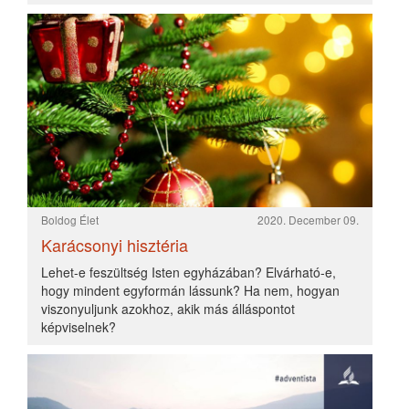
Boldog Élet
2020. December 09.
Karácsonyi hisztéria
Lehet-e feszültség Isten egyházában? Elvárható-e,
hogy mindent egyformán lássunk? Ha nem, hogyan
viszonyuljunk azokhoz, akik más álláspontot
képviselnek?
Léleképítő
2020. December 05.
Egy kis bibliai matek - és az eredmény