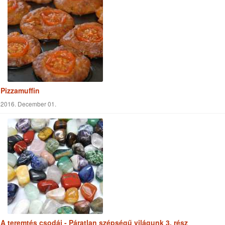
A teremtés csodái - Páratlan szépségű világunk 3. rész
2018. Január 08.
Keresés a cikkekben
Keresés