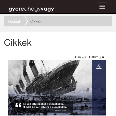
Toggle
navigati
Főoldal
Cikkek
Cikkek
Cím
Dátum