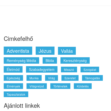
Cimkefelhő
Adventista
Jézus
Vallás
Reménység Média
Biblia
Kereszténység
Életmód
Szabadegyetem
Misszió
Szolgálat
Egészség
Munka
Világ
Szeretet
Támogatás
Élmények
Világnézet
Történetek
Küldetés
Tapasztalatok
Ajánlott linkek