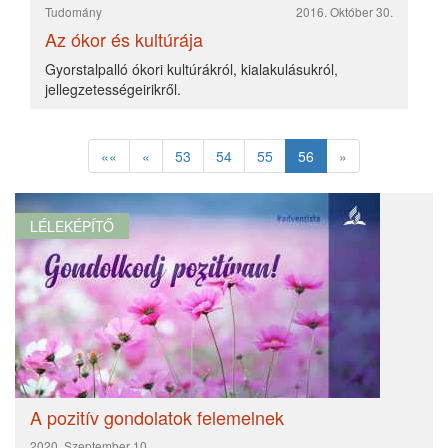
Tudomány
2016. Október 30.
Az ókor és kultúrája
Gyorstalpalló ókori kultúrákról, kialakulásukról,
jellegzetességeirikről.
««
«
53
54
55
56
»
LÉLEKÉPÍTŐ
A pozitív gondolatok felemelnek
2020. Szeptember 10.