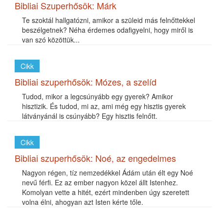
Bibliai Szuperhősök: Márk
Te szoktál hallgatózni, amikor a szüleid más felnőttekkel
beszélgetnek? Néha érdemes odafigyelni, hogy miről is
van szó közöttük...
Cikk
Bibliai szuperhősök: Mózes, a szelíd
Tudod, mikor a legcsúnyább egy gyerek? Amikor
hisztizik. És tudod, mi az, ami még egy hisztis gyerek
látványánál is csúnyább? Egy hisztis felnőtt.
Cikk
Bibliai szuperhősök: Noé, az engedelmes
Nagyon régen, tíz nemzedékkel Ádám után élt egy Noé
nevű férfi. Ez az ember nagyon közel állt Istenhez.
Komolyan vette a hitét, ezért mindenben úgy szeretett
volna élni, ahogyan azt Isten kérte tőle.