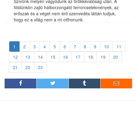
Szívünk mélyén vágyódunk az örökkévalóság után. A
földünkön zajló hátborzongató terrorcselekmények, az
erőszak és a véget nem érő szenvedés láttán tudjuk,
hogy ez a világ nem a mi otthonunk.
1
2
3
4
5
6
7
8
9
10
11
12
13
14
15
16
17
18
19
20
21
22
23