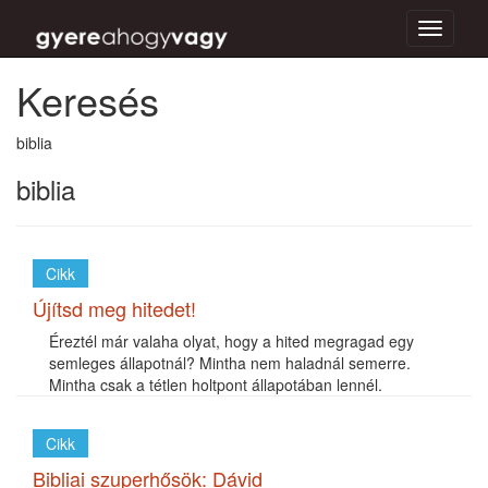
Toggle
navigati
Keresés
biblia
biblia
Cikk
Újítsd meg hitedet!
Éreztél már valaha olyat, hogy a hited megragad egy
semleges állapotnál? Mintha nem haladnál semerre.
Mintha csak a tétlen holtpont állapotában lennél.
Cikk
Bibliai szuperhősök: Dávid