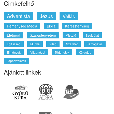
Cimkefelhő
Adventista
Jézus
Vallás
Reménység Média
Biblia
Kereszténység
Életmód
Szabadegyetem
Misszió
Szolgálat
Egészség
Munka
Világ
Szeretet
Támogatás
Élmények
Világnézet
Történetek
Küldetés
Tapasztalatok
Ajánlott linkek