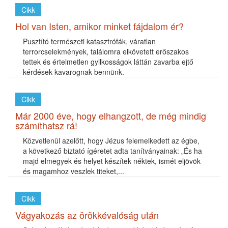
Cikk
Hol van Isten, amikor minket fájdalom ér?
Pusztító természeti katasztrófák, váratlan
terrorcselekmények, találomra elkövetett erőszakos
tettek és értelmetlen gyilkosságok láttán zavarba ejtő
kérdések kavarognak bennünk.
Cikk
Már 2000 éve, hogy elhangzott, de még mindig
számíthatsz rá!
Közvetlenül azelőtt, hogy Jézus felemelkedett az égbe,
a következő biztató ígéretet adta tanítványainak: „És ha
majd elmegyek és helyet készítek néktek, ismét eljövök
és magamhoz veszlek titeket,...
Cikk
Vágyakozás az örökkévalóság után