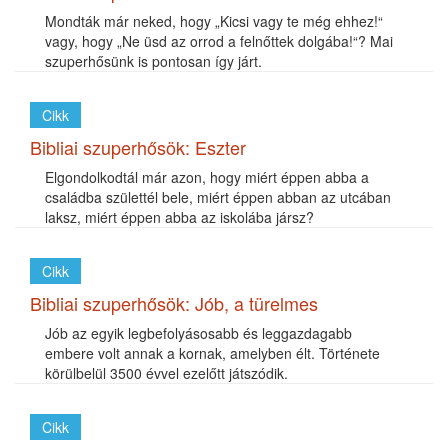
Mondták már neked, hogy „Kicsi vagy te még ehhez!“
vagy, hogy „Ne üsd az orrod a felnőttek dolgába!“? Mai
szuperhősünk is pontosan így járt.
Cikk
Bibliai szuperhősök: Eszter
Elgondolkodtál már azon, hogy miért éppen abba a
családba születtél bele, miért éppen abban az utcában
laksz, miért éppen abba az iskolába jársz?
Cikk
Bibliai szuperhősök: Jób, a türelmes
Jób az egyik legbefolyásosabb és leggazdagabb
embere volt annak a kornak, amelyben élt. Története
körülbelül 3500 évvel ezelőtt játszódik.
Cikk