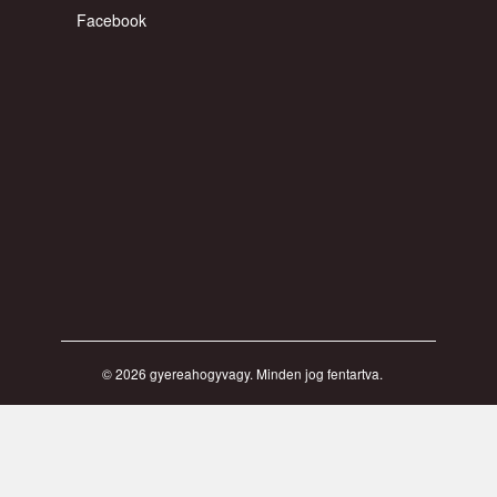
FŐOLDAL
CIKKEK
VIDEÓK
HANGYANYAGOK
KÖNYVEK
PROGRAMOK
Cookie
Facebook