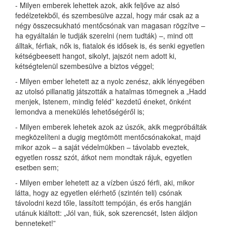
- Milyen emberek lehettek azok, akik feljőve az alsó
fedélzetekből, és szembesülve azzal, hogy már csak az a
négy összecsukható mentőcsónak van magasan rögzítve –
ha egyáltalán le tudják szerelni (nem tudták) –, mind ott
álltak, férfiak, nők is, fiatalok és idősek is, és senki egyetlen
kétségbeesett hangot, sikolyt, jajszót nem adott ki,
kétségtelenül szembesülve a biztos véggel;
- Milyen ember lehetett az a nyolc zenész, akik lényegében
az utolsó pillanatig játszották a hatalmas tömegnek a „Hadd
menjek, Istenem, mindig feléd” kezdetű éneket, önként
lemondva a menekülés lehetőségéről is;
- Milyen emberek lehetek azok az úszók, akik megpróbálták
megközelíteni a dugig megtömött mentőcsónakokat, majd
mikor azok – a saját védelmükben – távolabb eveztek,
egyetlen rossz szót, átkot nem mondtak rájuk, egyetlen
esetben sem;
- Milyen ember lehetett az a vízben úszó férfi, aki, mikor
látta, hogy az egyetlen elérhető (szintén teli) csónak
távolodni kezd tőle, lassított tempóján, és erős hangján
utánuk kiáltott: „Jól van, fiúk, sok szerencsét, Isten áldjon
benneteket!”