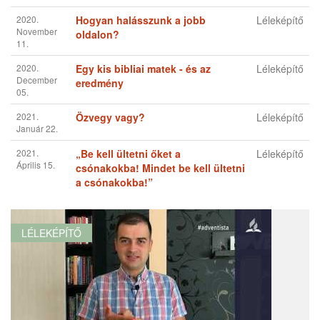
Bóka Vera
2020.
A valódi önzetlenség
Léleképítő
Április 10.
2020.
Kis gyermekek
Léleképítő
Április 29.
2020. Május
Az aranylemez és a Szentírás
Léleképítő
18.
2020.
Törj át
Léleképítő
Június 06.
2020.
A legismertebb siketvak
Léleképítő
Június 24.
2020.
Add nekem azt a hegyvidéket
Léleképítő
Október 13.
2020.
Hogyan halásszunk a jobb
Léleképítő
November
oldalon?
11.