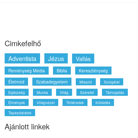
Minden lehetséges ha hiszel ...
2020. Június 21.
Keresés a cikkekben
Keresés