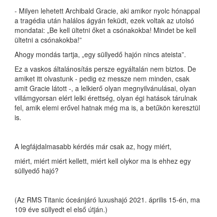
- Milyen lehetett Archibald Gracie, aki amikor nyolc hónappal
a tragédia után halálos ágyán feküdt, ezek voltak az utolsó
mondatai: „Be kell ültetni őket a csónakokba! Mindet be kell
ültetni a csónakokba!”
Ahogy mondás tartja, „egy süllyedő hajón nincs ateista”.
Ez a vaskos általánosítás persze egyáltalán nem biztos. De
amiket itt olvastunk - pedig ez messze nem minden, csak
amit Gracie látott -, a lelkierő olyan megnyilvánulásai, olyan
villámgyorsan elért lelki érettség, olyan égi hatások tárulnak
fel, amik elemi erővel hatnak még ma is, a betűkön keresztül
is.
A legfájdalmasabb kérdés már csak az, hogy miért,
miért, miért miért kellett, miért kell olykor ma is ehhez egy
süllyedő hajó?
(Az RMS Titanic óceánjáró luxushajó 2021. április 15-én, ma
109 éve süllyedt el első útján.)