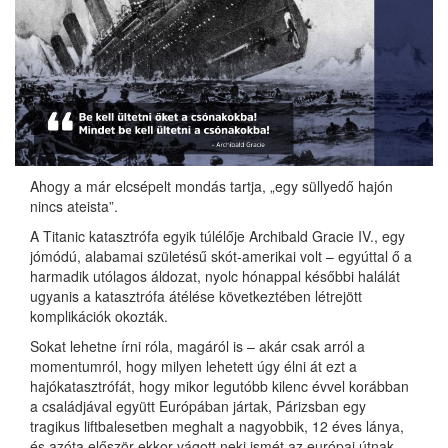
Ahogy a már elcsépelt mondás tartja, „egy süllyedő hajón
nincs ateista”.
A Titanic katasztrófa egyik túlélője Archibald Gracie IV., egy
jómódú, alabamai születésű skót-amerikai volt – egyúttal ő a
harmadik utólagos áldozat, nyolc hónappal későbbi halálát
ugyanis a katasztrófa átélése következtében létrejött
komplikációk okozták.
Sokat lehetne írni róla, magáról is – akár csak arról a
momentumról, hogy milyen lehetett úgy élni át ezt a
hajókatasztrófát, hogy mikor legutóbb kilenc évvel korábban
a családjával együtt Európában jártak, Párizsban egy
tragikus liftbalesetben meghalt a nagyobbik, 12 éves lánya,
és azóta először ekkor vágott neki ismét az európai útnak,