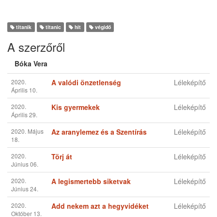
titanik
titanic
hit
végidő
A szerzőről