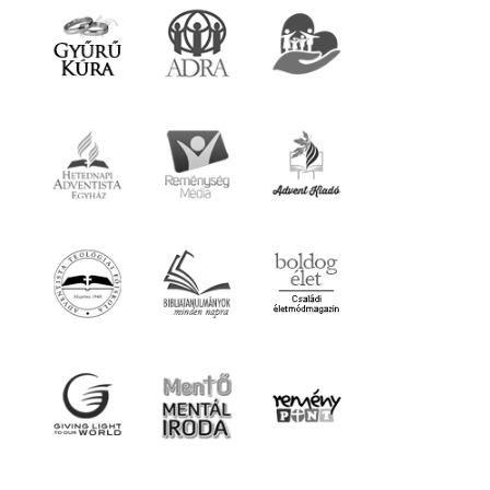
Cimkefelhő
Adventista
Jézus
Vallás
Reménység Média
Biblia
Kereszténység
Életmód
Szabadegyetem
Misszió
Szolgálat
Egészség
Munka
Világ
Szeretet
Támogatás
Élmények
Világnézet
Történetek
Küldetés
Tapasztalatok
Ajánlott linkek