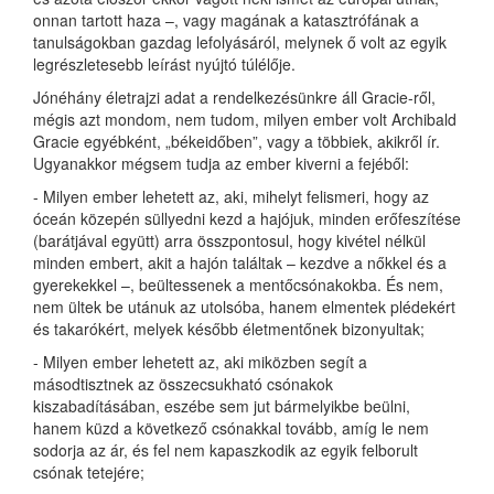
onnan tartott haza –, vagy magának a katasztrófának a
tanulságokban gazdag lefolyásáról, melynek ő volt az egyik
legrészletesebb leírást nyújtó túlélője.
Jónéhány életrajzi adat a rendelkezésünkre áll Gracie-ről,
mégis azt mondom, nem tudom, milyen ember volt Archibald
Gracie egyébként, „békeidőben”, vagy a többiek, akikről ír.
Ugyanakkor mégsem tudja az ember kiverni a fejéből:
- Milyen ember lehetett az, aki, mihelyt felismeri, hogy az
óceán közepén süllyedni kezd a hajójuk, minden erőfeszítése
(barátjával együtt) arra összpontosul, hogy kivétel nélkül
minden embert, akit a hajón találtak – kezdve a nőkkel és a
gyerekekkel –, beültessenek a mentőcsónakokba. És nem,
nem ültek be utánuk az utolsóba, hanem elmentek plédekért
és takarókért, melyek később életmentőnek bizonyultak;
- Milyen ember lehetett az, aki miközben segít a
másodtisztnek az összecsukható csónakok
kiszabadításában, eszébe sem jut bármelyikbe beülni,
hanem küzd a következő csónakkal tovább, amíg le nem
sodorja az ár, és fel nem kapaszkodik az egyik felborult
csónak tetejére;