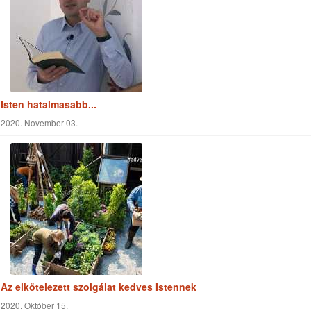
Most…
2020. Május 27.
Minden gondotokat Őreá vessétek
2020. November 29.