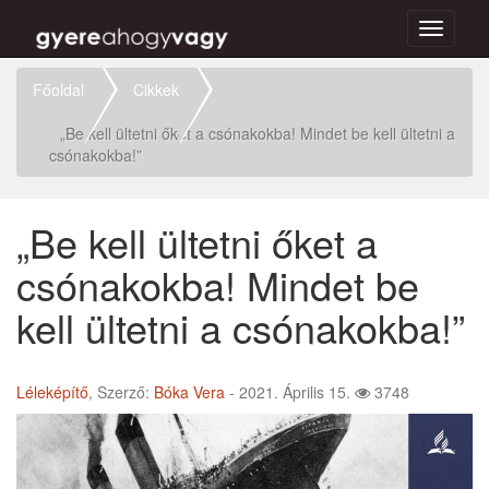
Toggle
navigati
Főoldal
Cikkek
„Be kell ültetni őket a csónakokba! Mindet be kell ültetni a
csónakokba!”
„Be kell ültetni őket a
csónakokba! Mindet be
kell ültetni a csónakokba!”
Léleképítő
, Szerző:
Bóka Vera
- 2021. Április 15.
3748