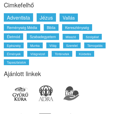
Cimkefelhő
Adventista
Jézus
Vallás
Reménység Média
Biblia
Kereszténység
Életmód
Szabadegyetem
Misszió
Szolgálat
Egészség
Munka
Világ
Szeretet
Támogatás
Élmények
Világnézet
Történetek
Küldetés
Tapasztalatok
Ajánlott linkek