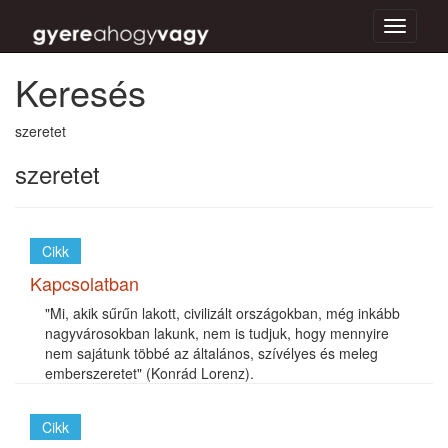
Toggle
navigati
Keresés
szeretet
szeretet
Cikk
Kapcsolatban
"Mi, akik sűrűn lakott, civilizált országokban, még inkább
nagyvárosokban lakunk, nem is tudjuk, hogy mennyire
nem sajátunk többé az általános, szívélyes és meleg
emberszeretet" (Konrád Lorenz).
Cikk