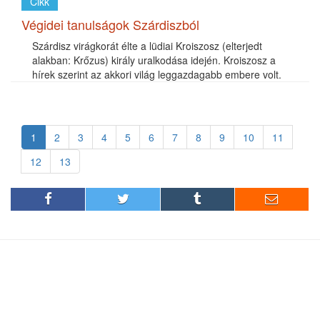
Cikk
Végidei tanulságok Szárdiszból
Szárdisz virágkorát élte a lüdiai Kroiszosz (elterjedt
alakban: Krőzus) király uralkodása idején. Kroiszosz a
hírek szerint az akkori világ leggazdagabb embere volt.
1
2
3
4
5
6
7
8
9
10
11
12
13