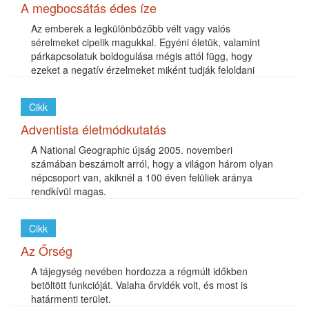
A megbocsátás édes íze
Az emberek a legkülönbözőbb vélt vagy valós
sérelmeket cipelik magukkal. Egyéni életük, valamint
párkapcsolatuk boldogulása mégis attól függ, hogy
ezeket a negatív érzelmeket miként tudják feloldani
Cikk
Adventista életmódkutatás
A National Geographic újság 2005. novemberi
számában beszámolt arról, hogy a világon három olyan
népcsoport van, akiknél a 100 éven felüliek aránya
rendkívül magas.
Cikk
Az Őrség
A tájegység nevében hordozza a régmúlt időkben
betöltött funkcióját. Valaha őrvidék volt, és most is
határmenti terület.