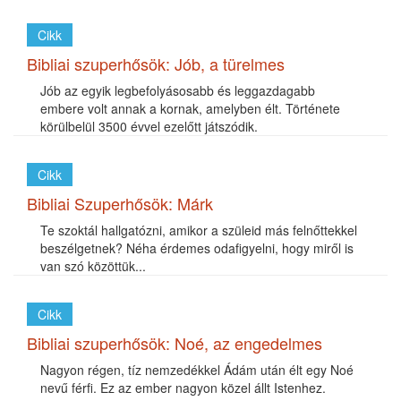
Cikk
Bibliai szuperhősök: Jób, a türelmes
Jób az egyik legbefolyásosabb és leggazdagabb
embere volt annak a kornak, amelyben élt. Története
körülbelül 3500 évvel ezelőtt játszódik.
Cikk
Bibliai Szuperhősök: Márk
Te szoktál hallgatózni, amikor a szüleid más felnőttekkel
beszélgetnek? Néha érdemes odafigyelni, hogy miről is
van szó közöttük...
Cikk
Bibliai szuperhősök: Noé, az engedelmes
Nagyon régen, tíz nemzedékkel Ádám után élt egy Noé
nevű férfi. Ez az ember nagyon közel állt Istenhez.