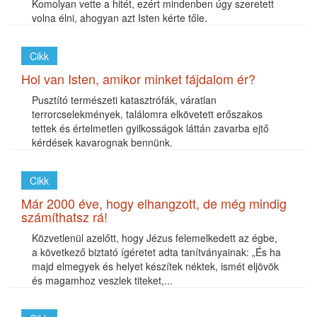
Komolyan vette a hitét, ezért mindenben úgy szeretett
volna élni, ahogyan azt Isten kérte tőle.
Cikk
Hol van Isten, amikor minket fájdalom ér?
Pusztító természeti katasztrófák, váratlan
terrorcselekmények, találomra elkövetett erőszakos
tettek és értelmetlen gyilkosságok láttán zavarba ejtő
kérdések kavarognak bennünk.
Cikk
Már 2000 éve, hogy elhangzott, de még mindig
számíthatsz rá!
Közvetlenül azelőtt, hogy Jézus felemelkedett az égbe,
a következő biztató ígéretet adta tanítványainak: „És ha
majd elmegyek és helyet készítek néktek, ismét eljövök
és magamhoz veszlek titeket,...