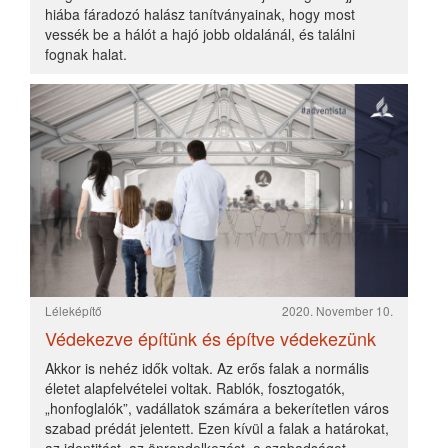
szabad prédát jelentett. Ezen kívül a falak a határokat,
az identitást, az önrendelkezést, a szabadságot
jelképezték.
Léleképítő
2020. November 07.
Élő kövek, vagy hol épületek?
Ti is, mint lelki kövek, élő kövek, épüljetek egybe egy
lelki házzá...
Léleképítő
2020. November 05.