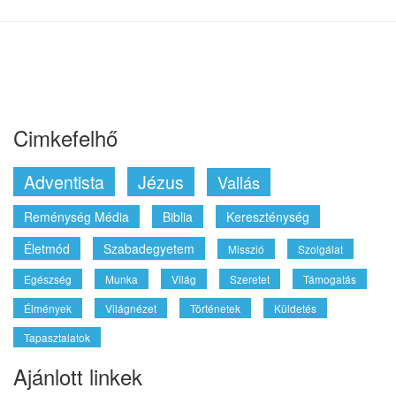
FŐOLDAL
CIKKEK
VIDEÓK
HANGYANYAGOK
KÖNYVEK
PROGRAMOK