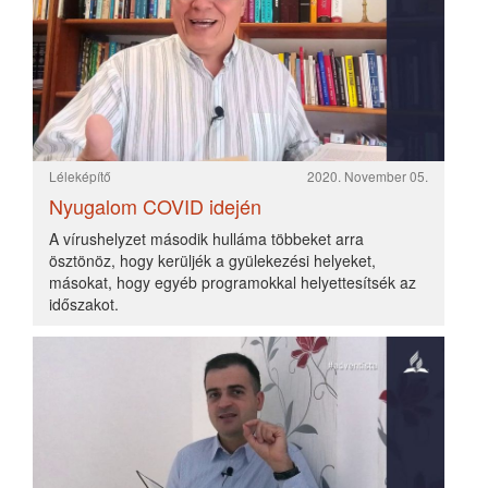
férfi. Ismerte Jézus tanitásait?!
Olvasd tovább