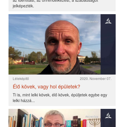
Nyugalom COVID idején
A vírushelyzet második hulláma többeket arra
ösztönöz, hogy kerüljék a gyülekezési helyeket,
másokat, hogy egyéb programokkal helyettesítsék az
időszakot.
Léleképítő
2020. November 03.
Isten hatalmasabb...
Isten ereje a rendelkezésedre áll, ha Vele járod az
utad. Ő minden helyzetnek, azoknak is, amiből ma
győztesként szeretnél kijönni!
«
1
2
3
4
5
»
»»
Jézus mindenkire számít
LÉLEKÉPÍTŐ
2020. Július 01.
A gadarai meggyógyított embert Jézus visszaküldi a saját
környezetébe. Nem is oktatta ki mit mondjon a megtisztított