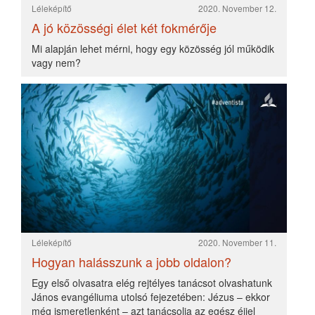
még ismeretlenként – azt tanácsolja az egész éjjel
hiába fáradozó halász tanítványainak, hogy most
vessék be a hálót a hajó jobb oldalánál, és találni
fognak halat.
Léleképítő
2020. November 10.
Védekezve építünk és építve védekezünk
Akkor is nehéz idők voltak. Az erős falak a normális
életet alapfelvételei voltak. Rablók, fosztogatók,
„honfoglalók”, vadállatok számára a bekerítetlen város