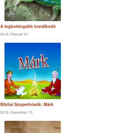
A cél, amilyenné válni szeretnél...
2020. Június 02.
A bibliai bíbor
2017. Február 09.
Keresés a cikkekben
Keresés