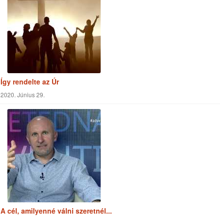
Cimkefelhő
Adventista
Jézus
Vallás
Reménység Média
Biblia
Kereszténység
Életmód
Szabadegyetem
Misszió
Szolgálat
Egészség
Munka
Világ
Szeretet
Támogatás
Élmények
Világnézet
Történetek
Küldetés
Tapasztalatok