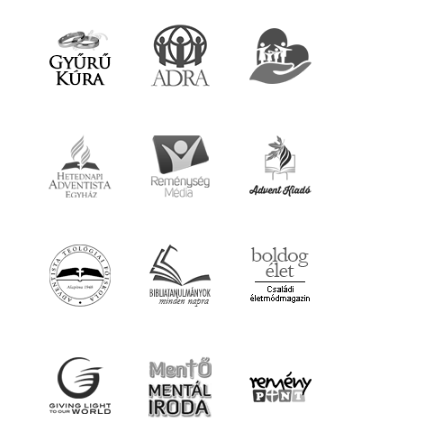
Cookie
Facebook
© 2026 gyereahogyvagy. Minden jog fentartva.