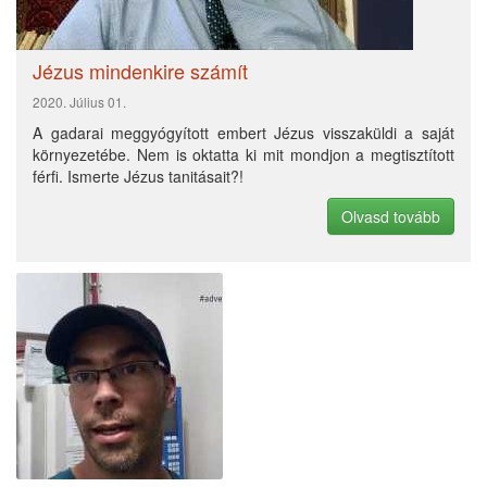
A legboldogabb lustálkodó
2018. Február 01.
Bibliai Szuperhősök: Márk
2016. December 15.