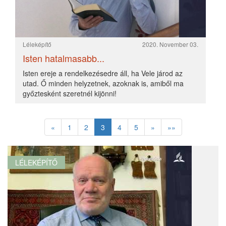
A jó szolga
2020. Május 20.
Növényi fehérjék és a vérnyomás
2017. Február 21.