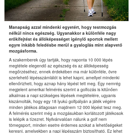
Manapság azzal mindenki egyetért, hogy testmozgás
nélkül nincs egészség. Ugyanakkor a különféle nagy
erőkifejtést és állóképességet igénylő sportok mellett
egyre inkább feledésbe merül a gyaloglás mint alapvető
mozgásforma.
A szakemberek úgy tartják, hogy naponta 10 000 lépés
megtétele elegendő az egészség és az állóképesség
megőrzéséhez, ennek érdekében ma már különféle, övre
szerlehető lépésszámlálót is lehet kapni, amellyel mindenki
ellenőrizheti, hogy aznap hány lépést tett meg. Egy nemrég
megjelent amerikai felmérés szerint a golfozás is kitűnően
alkalmas a napi szükséges lépések megtételére, ugyanis
kiszámolták, hogy egy 18 lyukú golfpályán a játék végére
minden játékos átlagosan majdnem 12 000 lépést tesz meg.
A felmérés szerint még a mozgásukban korlátozott játékosok
is lelépik a tízezret. Nyilvánvalóan nálunk a golf nem
tömegsport, minden esetre érdemes azokat a lehetőségeket
keresni, amelyekben a napi lépésszám biztosítható. Ez lehet