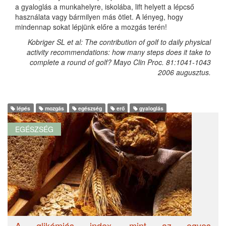
a gyaloglás a munkahelyre, iskolába, lift helyett a lépcső
használata vagy bármilyen más ötlet. A lényeg, hogy
mindennap sokat lépjünk előre a mozgás terén!
Kobriger SL et al: The contribution of golf to daily physical
activity recommendations: how many steps does it take to
complete a round of golf? Mayo Clin Proc. 81:1041-1043
2006 augusztus.
lépés
mozgás
egészség
erő
gyaloglás
EGÉSZSÉG
A glikémiás index, mint az egyes