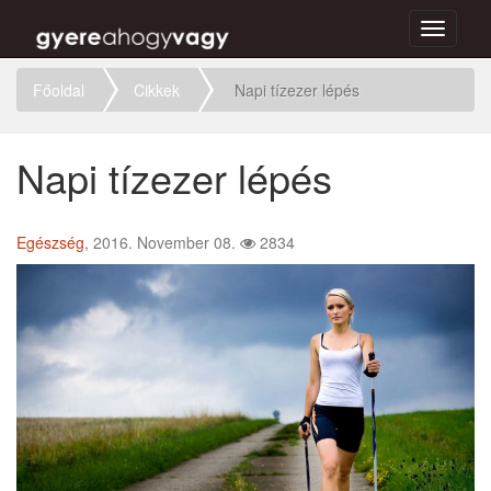
Toggle
navigati
Főoldal
Cikkek
Napi tízezer lépés
Napi tízezer lépés
Egészség
, 2016. November 08.
2834