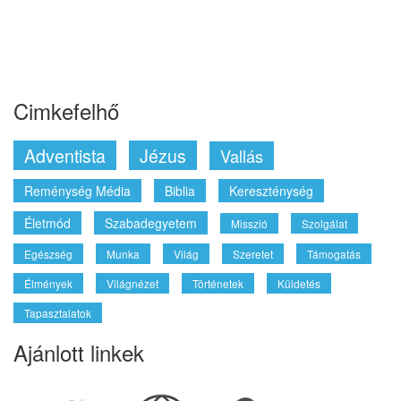
Cimkefelhő
Adventista
Jézus
Vallás
Reménység Média
Biblia
Kereszténység
Életmód
Szabadegyetem
Misszió
Szolgálat
Egészség
Munka
Világ
Szeretet
Támogatás
Élmények
Világnézet
Történetek
Küldetés
Tapasztalatok
Ajánlott linkek