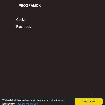
PROGRAMOK
Cookie
Facebook
Weboldalunk használatával jóváhagyod a cookie-k (sütik)
© 2026 gyereahogyvagy. Minden jog fentartva.
Elfogadom!
használatát.
További információk