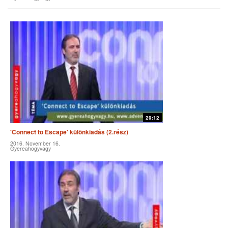
29:12
'Connect to Escape' különkiadás (2.rész)
2016. November 16.
Gyereahogyvagy