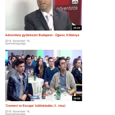
24:23
Adventista gyülekezet Budapest - Újpest, Kőbánya
2016. November 16.
Gyereahogyvagy
29:50
'Connect to Escape' különkiadás (1. rész)
2016. November 16.
Gyereahogyvagy