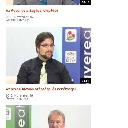
25:19
Az Adventista Egyház felépítése
2016. November 16.
Gyereahogyvagy
24:23
Az orvosi hivatás szépségei és nehézségei
2016. November 16.
Gyereahogyvagy