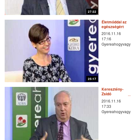
27:32
Életmóddal az
egészségért
2016.11.16
17:16
Gyereahogyvagy
25:17
Keresztény-
Zsidó
párbeszéd
2016.11.16
17:33
Gyereahogyvagy