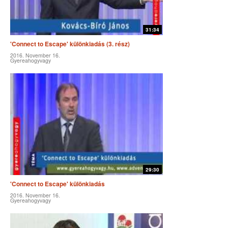
31:34
'Connect to Escape' különkiadás (3. rész)
2016. November 16.
Gyereahogyvagy
29:30
'Connect to Escape' különkiadás
2016. November 16.
Gyereahogyvagy