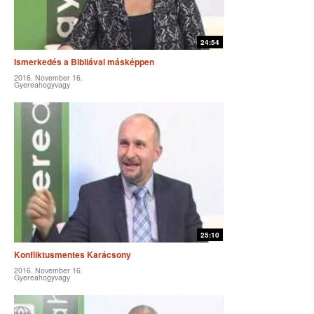
24:54
Ismerkedés a Bibliával másképpen
2016. November 16.
Gyereahogyvagy
25:10
Konfliktusmentes Karácsony
2016. November 16.
Gyereahogyvagy