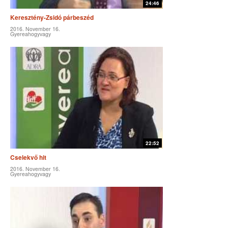
24:46
Keresztény-Zsidó párbeszéd
2016. November 16.
Gyereahogyvagy
22:52
Cselekvő hit
2016. November 16.
Gyereahogyvagy