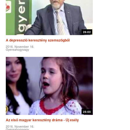
26:02
A depresszió keresztény szemszögből
2016. November 16.
Gyereahogyvagy
25:55
Az első magyar keresztény dráma - Új esély
2016. November 16.
Gyereahogyvagy