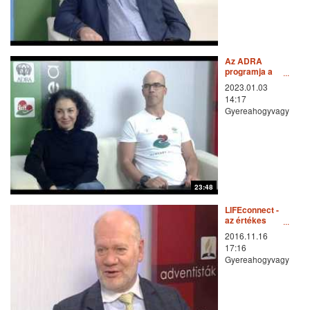
Az ADRA
programja a
kenyai sérült
2023.01.03
gyerekekért
14:17
Gyereahogyvagy
23:48
LIFEconnect -
az értékes
kapcsolat
2016.11.16
17:16
Gyereahogyvagy