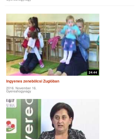
24:44
Ingyenes zenebölcsi Zuglóban
2016. November 16.
Gyereahogyvagy