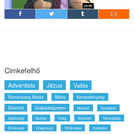
24:46
Cimkefelhő
Adventista
Jézus
Vallás
Reménység Média
Biblia
Kereszténység
Életmód
Szabadegyetem
Misszió
Szolgálat
Egészség
Munka
Világ
Szeretet
Támogatás
Élmények
Világnézet
Történetek
Küldetés