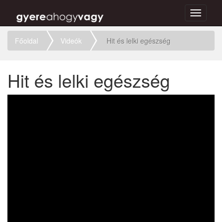
Toggle
navigati
Főoldal
Videók
Hit és lelki egészség
Hit és lelki egészség