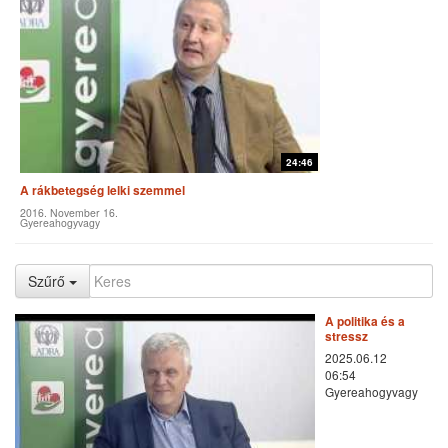
24:46
A rákbetegség lelki szemmel
2016. November 16.
Gyereahogyvagy
Szűrő
A politika és a
stressz
2025.06.12
06:54
Gyereahogyvagy