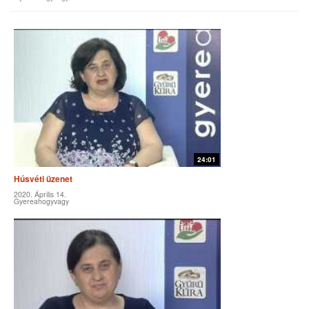
24:01
Húsvéti üzenet
2020. Április 14.
Gyereahogyvagy