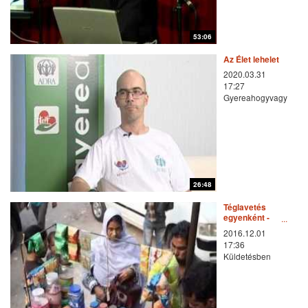
53:06
Az Élet lehelete
2020.03.31
17:27
Gyereahogyvagy
26:48
Téglavetés
egyenként -
Banglades
2016.12.01
17:36
Küldetésben