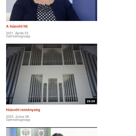
A húsvéti hit
2021. Április 03.
Gyereahogyvagy
26:29
Húsvéti reménység
2023. Június 08.
Gyereahogyvagy