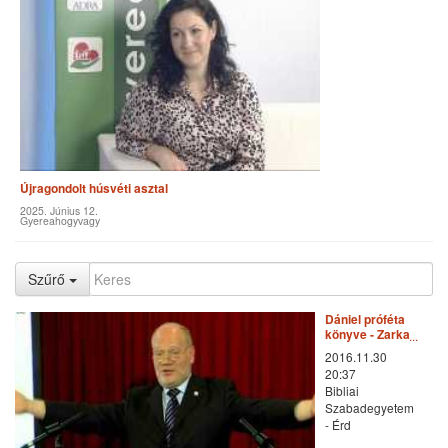
Újragondolt húsvéti asztal
2025. Június 12.
Gyereahogyvagy
Szűrő
Dániel próféta
könyve - Zarka
Péter előadása
2016.11.30
20:37
Bibliai
Szabadegyetem
- Érd