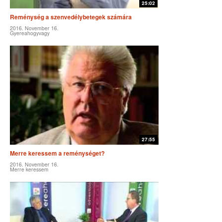
25:02
Reménység a szenvedélybetegek számára
2016. November 16.
Gyereahogyvagy
27:55
Merre keressem a reménységet?
2016. November 16.
Merre keressem