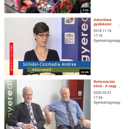
2:50
Adventista
gyülekezet
Budapest-
2016.11.16
Rákoscsaba
17:16
Gyereahogyvagy
24:49
Reformációs
körút - A nagy
kérdés
2020.03.31
17:34
Gyereahogyvagy