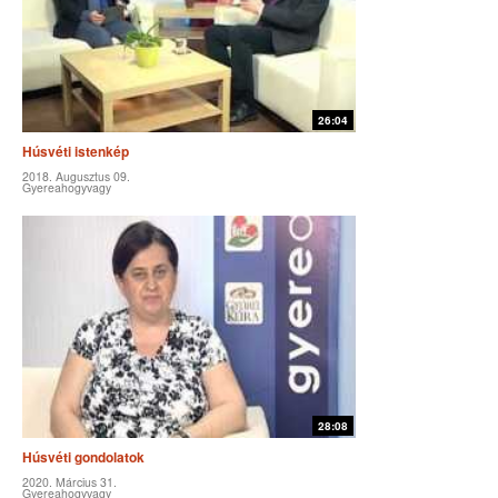
26:04
Húsvéti istenkép
2018. Augusztus 09.
Gyereahogyvagy
28:08
Húsvéti gondolatok
2020. Március 31.
Gyereahogyvagy