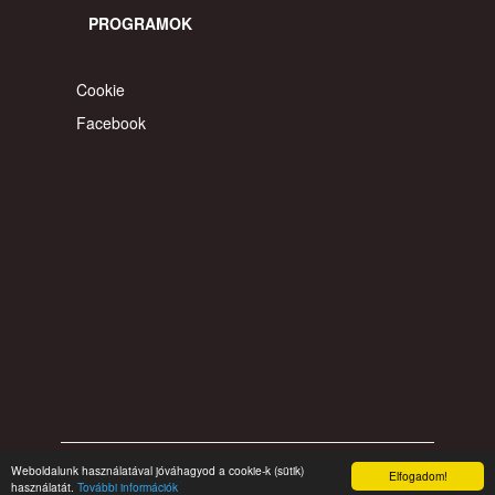
PROGRAMOK
Cookie
Facebook
Weboldalunk használatával jóváhagyod a cookie-k (sütik)
© 2026 gyereahogyvagy. Minden jog fentartva.
Elfogadom!
használatát.
További információk