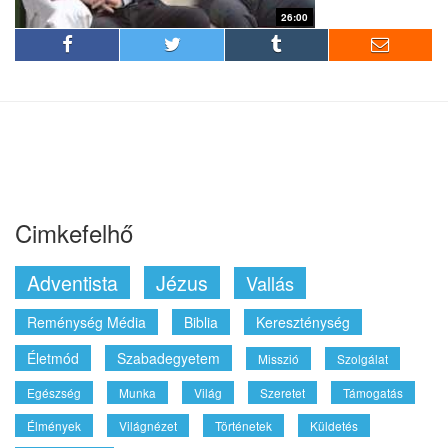
26:00
Cimkefelhő
Adventista
Jézus
Vallás
Reménység Média
Biblia
Kereszténység
Életmód
Szabadegyetem
Misszió
Szolgálat
Egészség
Munka
Világ
Szeretet
Támogatás
Élmények
Világnézet
Történetek
Küldetés