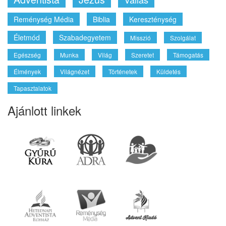
Reménység Média
Biblia
Kereszténység
Életmód
Szabadegyetem
Misszió
Szolgálat
Egészség
Munka
Világ
Szeretet
Támogatás
Élmények
Világnézet
Történetek
Küldetés
Tapasztalatok
Ajánlott linkek