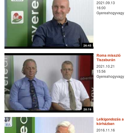
szemében
2021.09.13
16:00
Gyereahogyvagy
26:45
Roma misszió
Tiszaburán
2021.10.21
15:56
Gyereahogyvagy
28:19
Lelkigondozás a
kórházban
2016.11.16