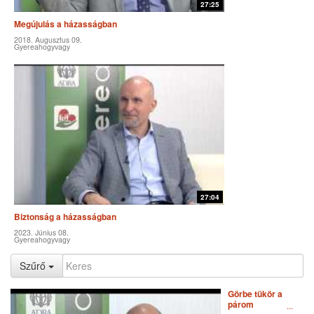
27:25
Megújulás a házasságban
2018. Augusztus 09.
Gyereahogyvagy
27:04
Biztonság a házasságban
2023. Június 08.
Gyereahogyvagy
Szűrő
Görbe tükör a
párom