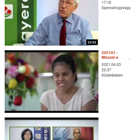
17:16
Gyereahogyvagy
23:52
2021/01 -
Misszió a
középpontban:
2021.04.03
12. Vakok lelki
22:37
látása –
Küldetésben
Indonézia