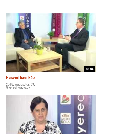
26:04
Húsvéti istenkép
2018. Augusztus 09.
Gyereahogyvagy