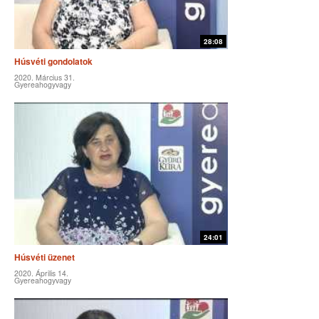
28:08
Húsvéti gondolatok
2020. Március 31.
Gyereahogyvagy
24:01
Húsvéti üzenet
2020. Április 14.
Gyereahogyvagy