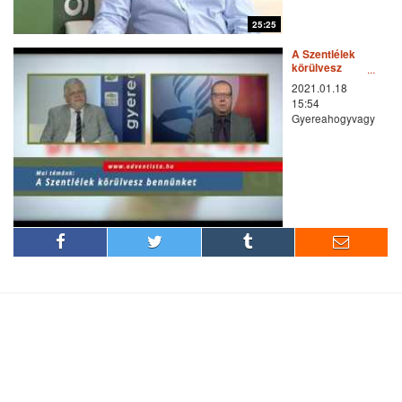
25:25
A Szentlélek
körülvesz
bennünket
2021.01.18
15:54
Gyereahogyvagy