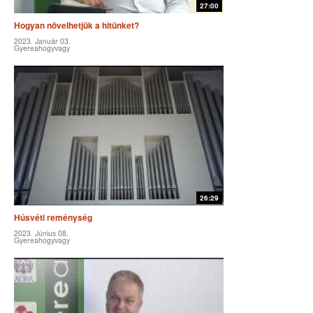
27:00
Hogyan növelhetjük a hitünket?
2023. Január 03.
Gyereahogyvagy
26:29
Húsvéti reménység
2023. Június 08.
Gyereahogyvagy