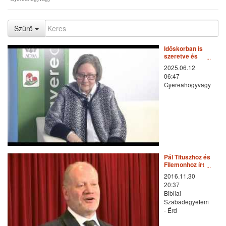
Szűrő
Időskorban is
szeretve és
elfogadva
2025.06.12
06:47
Gyereahogyvagy
Pál Tituszhoz és
Filemonhoz írt
levele - Zarka
2016.11.30
Péter előadása
20:37
Bibliai
Szabadegyetem
- Érd