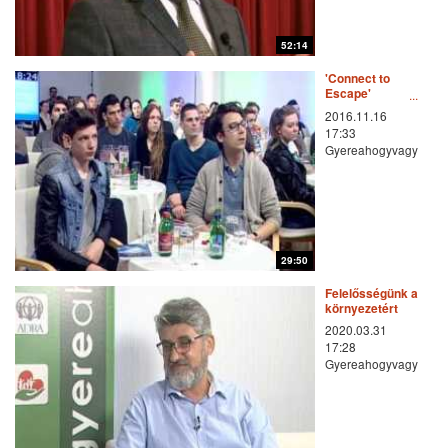
52:14
'Connect to
Escape'
különkiadás (1.
2016.11.16
rész)
17:33
Gyereahogyvagy
29:50
Felelősségünk a
környezetért
2020.03.31
17:28
Gyereahogyvagy