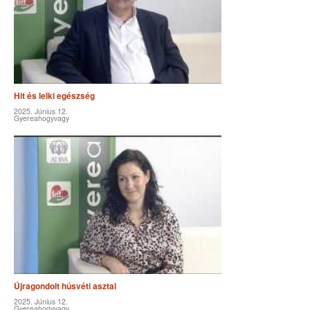
Hit és lelki egészség
2025. Június 12.
Gyereahogyvagy
Újragondolt húsvéti asztal
2025. Június 12.
Gyereahogyvagy