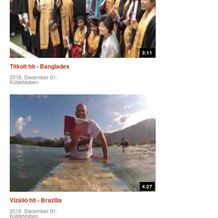
3:11
Titkolt hit - Banglades
2016. December 01.
Küldetésben
4:27
Vizálló hit - Brazilia
2016. December 01.
Küldetésben