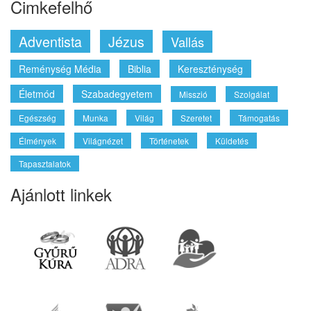
Cimkefelhő
Adventista
Jézus
Vallás
Reménység Média
Biblia
Kereszténység
Életmód
Szabadegyetem
Misszió
Szolgálat
Egészség
Munka
Világ
Szeretet
Támogatás
Élmények
Világnézet
Történetek
Küldetés
Tapasztalatok
Ajánlott linkek