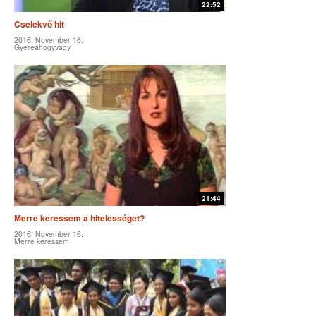
22:52
Cselekvő hit
2016. November 16.
Gyereahogyvagy
21:44
Merre keressem a hitelességet?
2016. November 16.
Merre keressem