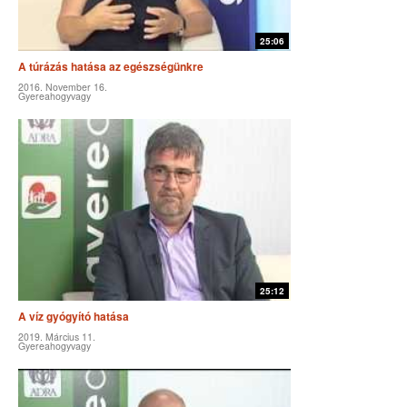
25:06
A túrázás hatása az egészségünkre
2016. November 16.
Gyereahogyvagy
25:12
A víz gyógyító hatása
2019. Március 11.
Gyereahogyvagy