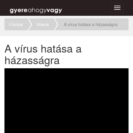
Toggle
navigati
Főoldal
Videók
A vírus hatása a házasságra
A vírus hatása a
házasságra