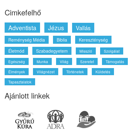
Cimkefelhő
Adventista
Jézus
Vallás
Reménység Média
Biblia
Kereszténység
Életmód
Szabadegyetem
Misszió
Szolgálat
Egészség
Munka
Világ
Szeretet
Támogatás
Élmények
Világnézet
Történetek
Küldetés
Tapasztalatok
Ajánlott linkek