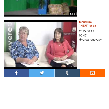
1:54
Mondjunk
“NEM”-et az
erőszakra
2025.06.12
06:47
Gyereahogyvagy