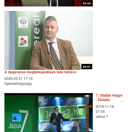
53:44
26:51
A daganatos megbetegedések lelki háttere
2020.03.31 17:15
Gyereahogyvagy
7. Olajfák hegye
- Előadó:
Kovács-Bíró
2016.11.16
János
21:45
Jézus 7