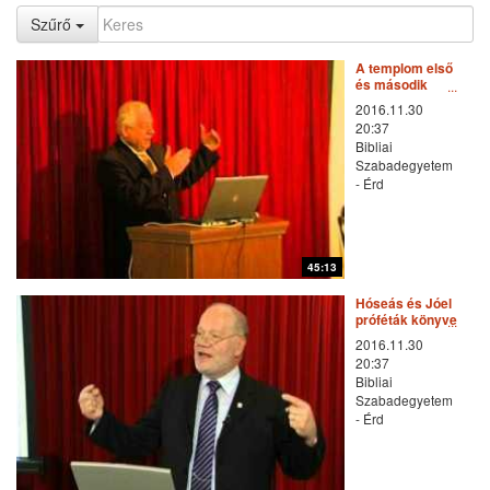
Szűrő
A templom első
és második
megtisztítása -
2016.11.30
Dr. Szilvási
20:37
József előadása
Bibliai
Szabadegyetem
- Érd
45:13
Hóseás és Jóel
próféták könyve
- Zarka Péter
2016.11.30
előadása
20:37
Bibliai
Szabadegyetem
- Érd