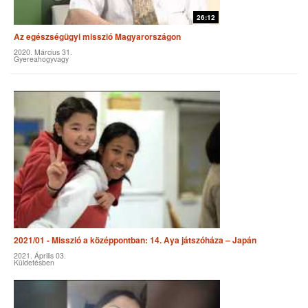
26:12
Az egészségügyi misszió Magyarországon
2020. Március 31.
Gyereahogyvagy
2021/01 - Misszió a középpontban: 14. Aya játszóháza – Japán
2021. Április 03.
Küldetésben