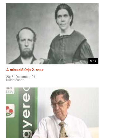
3:32
A misszió útja 2. resz
2016. December 01.
Küldetésben