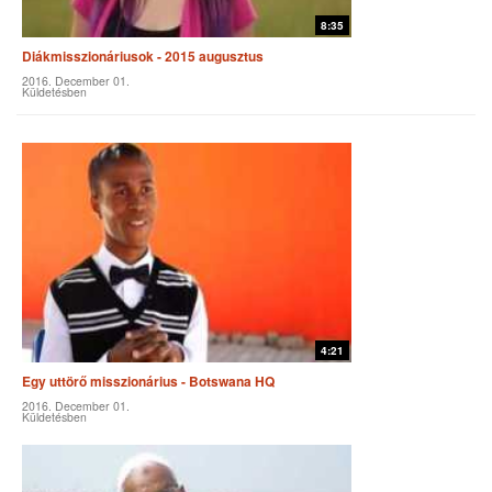
8:35
Diákmisszionáriusok - 2015 augusztus
2016. December 01.
Küldetésben
4:21
Egy uttörő misszionárius - Botswana HQ
2016. December 01.
Küldetésben