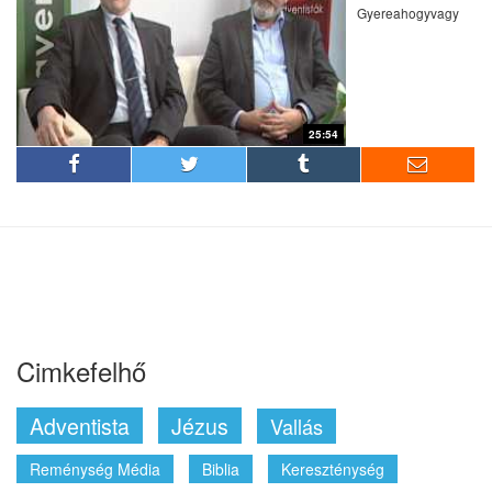
Gyereahogyvagy
25:54
Cimkefelhő
Adventista
Jézus
Vallás
Reménység Média
Biblia
Kereszténység