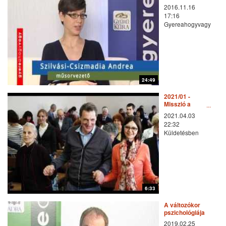
Budapest-
2016.11.16
Rákoscsaba
17:16
Gyereahogyvagy
24:49
2021/01 -
Misszió a
középpontban:
2021.04.03
1. Január:
22:32
Misszió
Küldetésben
Eurázsiában
6:33
A változókor
pszichológiája
2019.02.25