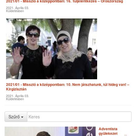
2021/01 - Misszió a középpontban: 16. Túljelentkezés – Oroszország
2021. Április 03.
Küldetésben
2021/01 - Misszió a középpontban: 10. Nem játszhatunk, túl hideg van! –
Kirgizisztán
2021. Április 03.
Küldetésben
Szűrő
Adventista
gyülekezet