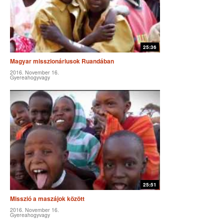
25:36
Magyar misszionáriusok Ruandában
2016. November 16.
Gyereahogyvagy
25:51
Misszió a maszájok között
2016. November 16.
Gyereahogyvagy