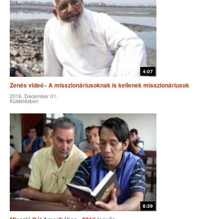
4:07
Zenés videó - A misszionáriusoknak is kellenek misszionáriusok
2016. December 01.
Küldetésben
8:39