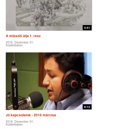
4:41
A misszió útja 1. resz
2016. December 01.
Küldetésben
9:12
Jó kapcsolatok - 2016 március
2016. December 01.
Küldetésben