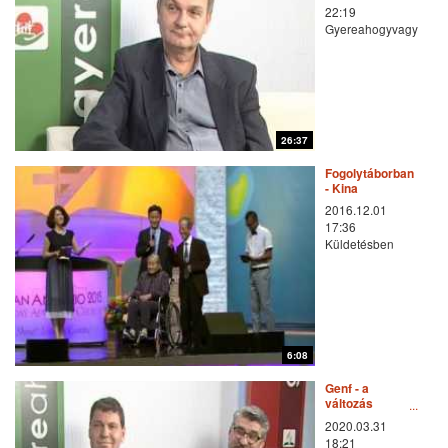
22:19
Gyereahogyvagy
26:37
Fogolytáborban
- Kina
2016.12.01
17:36
Küldetésben
6:08
Genf - a
változás
veszélyei
2020.03.31
18:21