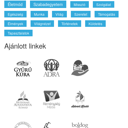
Életmód
Szabadegyetem
Misszió
Szolgálat
Egészség
Munka
Világ
Szeretet
Támogatás
Élmények
Világnézet
Történetek
Küldetés
Tapasztalatok
Ajánlott linkek