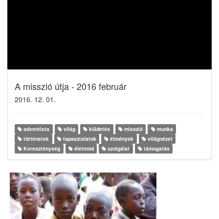
A misszió útja - 2016 február
2016. 12. 01.
adventista
világ
küldetés
misszió
munka
történetek
tapasztalatok
élmények
világnézet
Kereszténység
életmód
szolgálat
támogatás