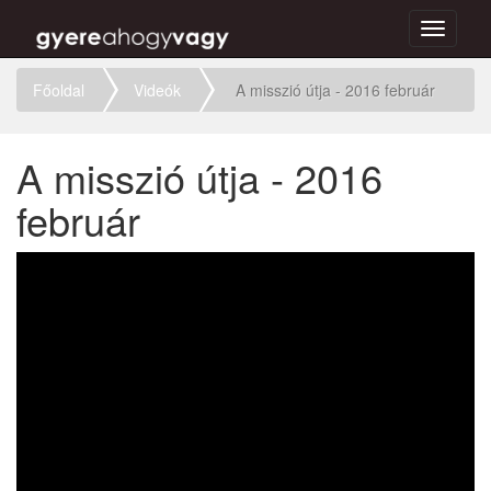
Toggle
navigati
Főoldal
Videók
A misszió útja - 2016 február
A misszió útja - 2016
február