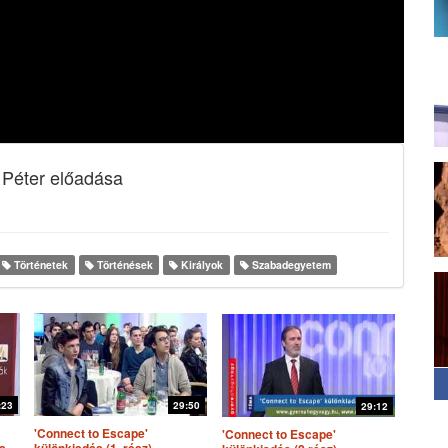
 Péter előadása
Történetek
Történések
Királyok
Szabadegyetem
:23
29:50
29:12
'Connect to Escape'
'Connect to Escape'