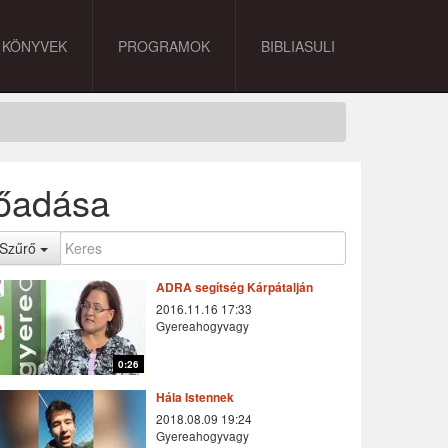
KÖNYVEK
PROGRAMOK
BIBLIASULI
lőadása
Szűrő
ADRA segítség Kárpátalján
2016.11.16 17:33
Gyereahogyvagy
0:26
Hála Istennek
2018.08.09 19:24
Gyereahogyvagy