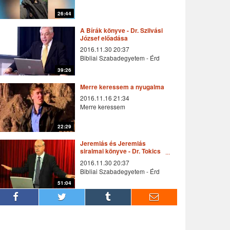
26:44
A Bírák könyve - Dr. Szilvási
József előadása
2016.11.30 20:37
Bibliai Szabadegyetem - Érd
39:26
Merre keressem a nyugalmat?
2016.11.16 21:34
Merre keressem
22:29
Jeremiás és Jeremiás
siralmai könyve - Dr. Tokics
Imre előadása
2016.11.30 20:37
Bibliai Szabadegyetem - Érd
51:04