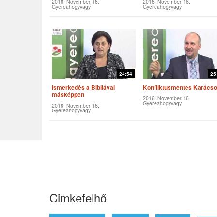
2016. November 16.
2016. November 16.
Gyereahogyvagy
Gyereahogyvagy
24:54
25
Ismerkedés a Bibliával
Konfliktusmentes Karács
másképpen
2016. November 16.
Gyereahogyvagy
2016. November 16.
Gyereahogyvagy
Cimkefelhő