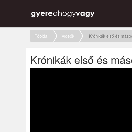
Főoldal
Videók
Krónikák első és máso
Krónikák első és más