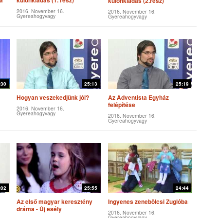
a
különkiadás (1. rész)
különkiadás (2.rész)
2016. November 16.
2016. November 16.
Gyereahogyvagy
Gyereahogyvagy
:30
25:13
25:19
Hogyan veszekedjünk jól?
Az Adventista Egyház
felépítése
2016. November 16.
Gyereahogyvagy
2016. November 16.
Gyereahogyvagy
:02
25:55
24:44
Az első magyar keresztény
Ingyenes zenebölcsi Zuglóban
dráma - Új esély
2016. November 16.
Gyereahogyvagy