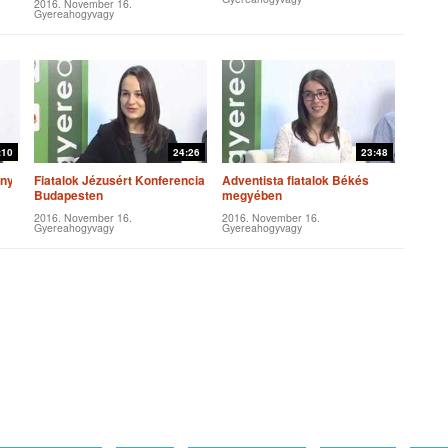
2016. November 16.
Gyereahogyvagy
:10
24:26
23:48
ony
Fiatalok Jézusért Konferencia
Adventista fiatalok Békés
Budapesten
megyében
2016. November 16.
2016. November 16.
Gyereahogyvagy
Gyereahogyvagy