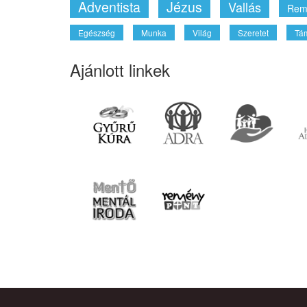
Adventista
Jézus
Vallás
Rem
Egészség
Munka
Világ
Szeretet
Tá
Ajánlott linkek