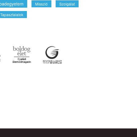
badegyetem
Misszió
Szolgálat
Tapasztalatok