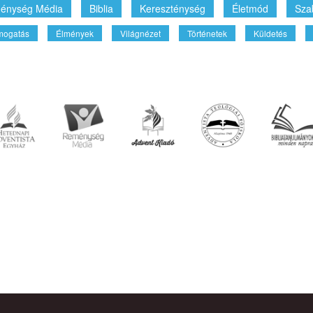
énység Média
Biblia
Kereszténység
Életmód
Sza
mogatás
Élmények
Világnézet
Történetek
Küldetés