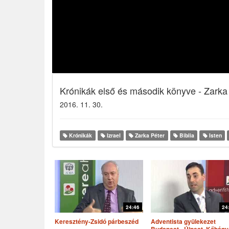
Krónikák első és második könyve - Zarka
2016. 11. 30.
Krónikák
Izrael
Zarka Péter
Biblia
Isten
24:46
24
Keresztény-Zsidó párbeszéd
Adventista gyülekezet