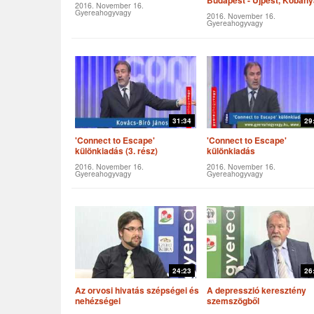
Budapest - Újpest, Kőbány
2016. November 16.
Gyereahogyvagy
2016. November 16.
Gyereahogyvagy
31:34
29
'Connect to Escape'
'Connect to Escape'
különkiadás (3. rész)
különkiadás
2016. November 16.
2016. November 16.
Gyereahogyvagy
Gyereahogyvagy
24:23
26
Az orvosi hivatás szépségei és
A depresszió keresztény
nehézségei
szemszögből