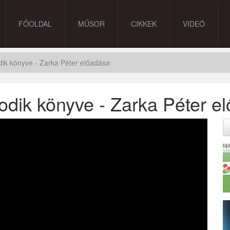
FŐOLDAL
MŰSOR
CIKKEK
VIDEÓ
dik könyve - Zarka Péter előadása
odik könyve - Zarka Péter e