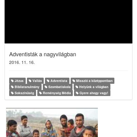
Adventisták a nagyvilágban
2016. 11. 16.
Jézus
Vallás
Adventista
Misszió a középpontban
Bibliatanulmány
Szombatiskola
Helyünk a világban
Sokszínűség
Reménység Média
Gyere ahogy vagy!