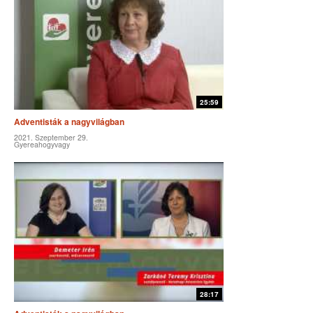
25:59
Adventisták a nagyvilágban
2021. Szeptember 29.
Gyereahogyvagy
28:17