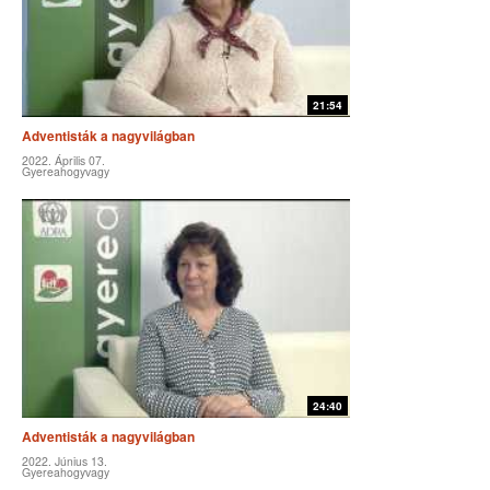
21:54
Adventisták a nagyvilágban
2022. Április 07.
Gyereahogyvagy
24:40
Adventisták a nagyvilágban
2022. Június 13.
Gyereahogyvagy