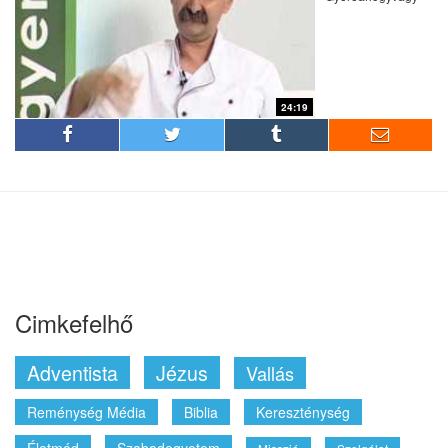
24:19
Cimkefelhő
Adventista
Jézus
Vallás
Reménység Média
Biblia
Kereszténység