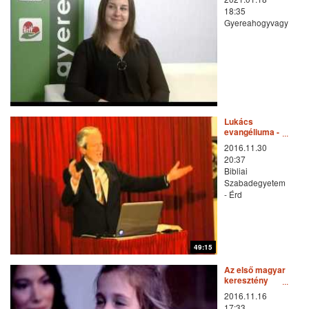
18:35
Gyereahogyvagy
Lukács
evangéliuma -
Dr. Ősz-Farkas
2016.11.30
Ernő előadása
20:37
Bibliai
Szabadegyetem
- Érd
49:15
Az első magyar
keresztény
dráma - Új esély
2016.11.16
17:33