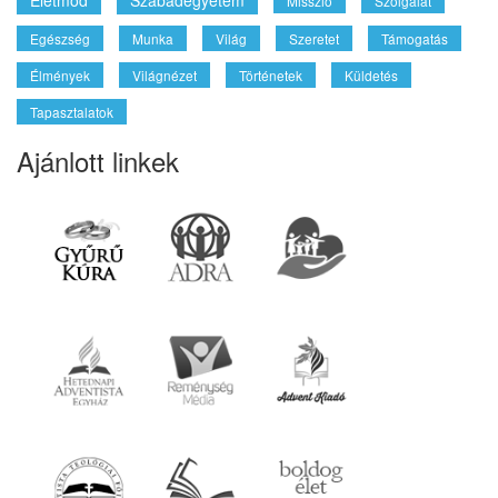
Életmód
Szabadegyetem
Misszió
Szolgálat
Egészség
Munka
Világ
Szeretet
Támogatás
Élmények
Világnézet
Történetek
Küldetés
Tapasztalatok
Ajánlott linkek