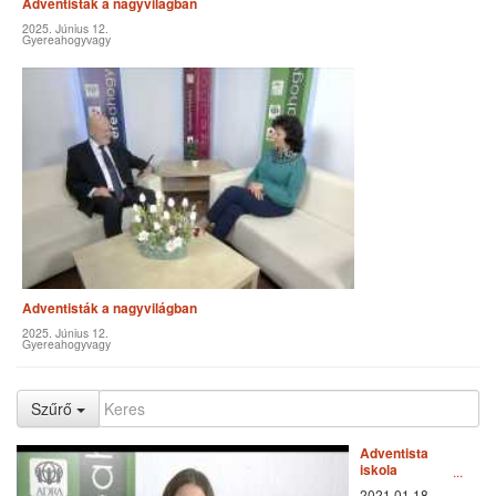
Adventisták a nagyvilágban
2025. Június 12.
Gyereahogyvagy
Adventisták a nagyvilágban
2025. Június 12.
Gyereahogyvagy
Szűrő
Adventista
iskola
Tiborszálláson
2021.01.18