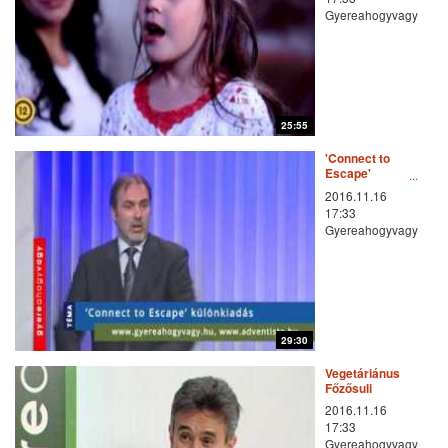
Gyereahogyvagy
25:55
'Connect to
Escape'
különkiadás
2016.11.16
17:33
Gyereahogyvagy
29:30
Vegetáriánus
Főzősuli
2016.11.16
17:33
Gyereahogyvagy