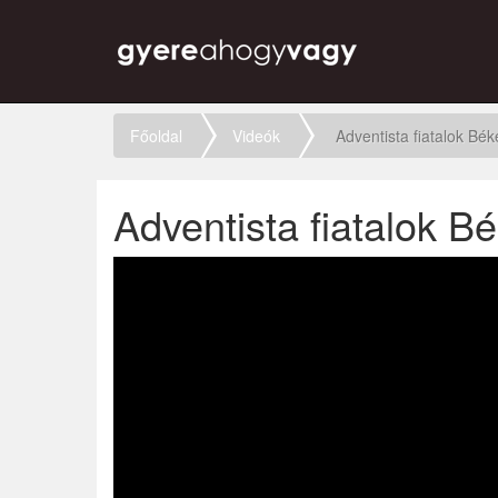
Főoldal
Videók
Adventista fiatalok B
Adventista fiatalok 