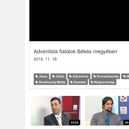
Adventista fiatalok Békés megyében
2016. 11. 16.
Jézus
Vallás
Adventista
Kereszténység
M
Reménység Média
Szombat
Magyarország
24:23
25