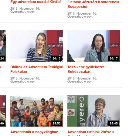
Egy adventista család Kinából
Fiatalok Jézusért Konferencia
Budapesten
2016. November 16.
Gyereahogyvagy
2016. November 16.
Gyereahogyvagy
:24
26:13
26:17
a
Diákok az Adventista Teológiai
Tesz-vesz gyülekezet
Főiskolán
Békéscsabán
2016. November 16.
2016. November 16.
Gyereahogyvagy
Gyereahogyvagy
:40
25:52
25:45
Adventisták a nagyvilágban
Adventista fiatalok 20éve a