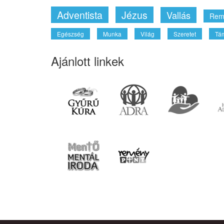
Adventista
Jézus
Vallás
Rem
Egészség
Munka
Világ
Szeretet
Tá
Ajánlott linkek