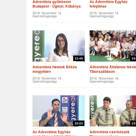
Adventista gyülekezet
Az Adventista Egyház
Budapest - Újpest, Kőbánya
felépítése
2016. November 16.
2016. November 16.
Gyereahogyvagy
Gyereahogyvagy
23:48
25
Adventista fiatalok Békés
Adventista Általános Iskol
megyében
Tiborszálláson
2016. November 16.
2016. November 16.
Gyereahogyvagy
Gyereahogyvagy
25:53
23
Az Adventista Egyház
Adventista cserkészek