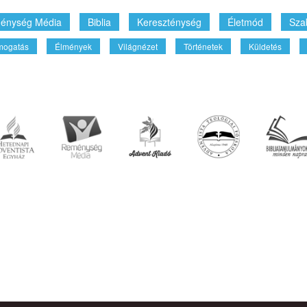
énység Média
Biblia
Kereszténység
Életmód
Sza
mogatás
Élmények
Világnézet
Történetek
Küldetés