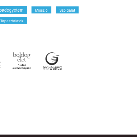
badegyetem
Misszió
Szolgálat
Tapasztalatok