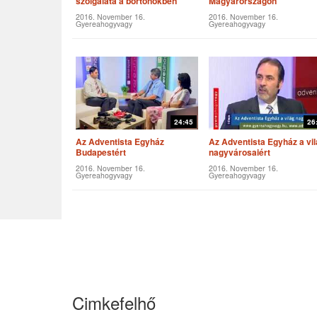
szolgálata a börtönökben
Magyarországon
2016. November 16.
2016. November 16.
Gyereahogyvagy
Gyereahogyvagy
24:45
26
Az Adventista Egyház
Az Adventista Egyház a vil
Budapestért
nagyvárosaiért
2016. November 16.
2016. November 16.
Gyereahogyvagy
Gyereahogyvagy
Cimkefelhő