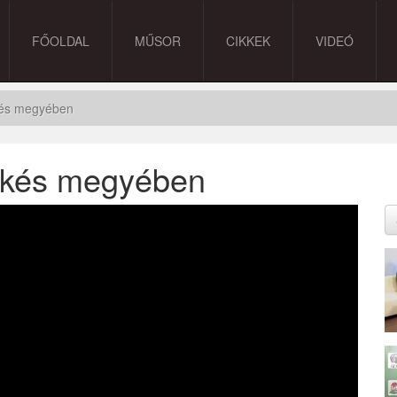
FŐOLDAL
MŰSOR
CIKKEK
VIDEÓ
ékés megyében
Békés megyében