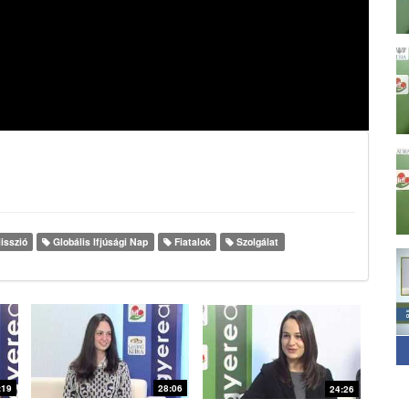
isszió
Globális Ifjúsági Nap
Fiatalok
Szolgálat
:19
28:06
24:26