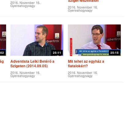
Sziget fesztiválon
2016. November 16.
Gyereahogyvagy
2016. November 16.
Gyereahogyvagy
:02
25:11
25:15
ág
Adventista Lelki Betérő a
Mit tehet az egyház a
Szigeten (2014.09.05)
fiatalokért?
2016. November 16.
2016. November 16.
Gyereahogyvagy
Gyereahogyvagy