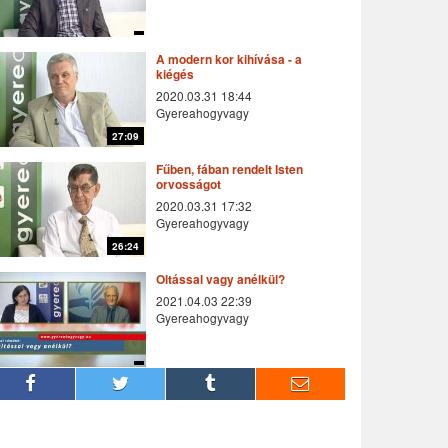
A modern kor kihívása - a
kiégés
2020.03.31 18:44
Gyereahogyvagy
27:09
Fűben, fában rendelt Isten
orvosságot
2020.03.31 17:32
Gyereahogyvagy
26:24
Oltással vagy anélkül?
2021.04.03 22:39
Gyereahogyvagy