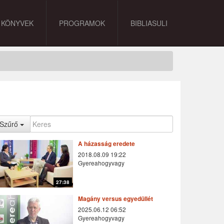
KÖNYVEK
PROGRAMOK
BIBLIASULI
Szűrő
A házasság eredete
2018.08.09 19:22
Gyereahogyvagy
27:38
Magány versus egyedüllét
2025.06.12 06:52
Gyereahogyvagy