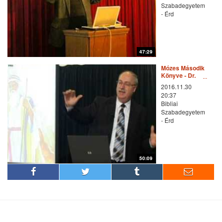
Szabadegyetem
- Érd
47:29
Mózes Második
Könyve - Dr.
Tokics Imre
2016.11.30
előadása
20:37
Bibliai
Szabadegyetem
- Érd
50:09