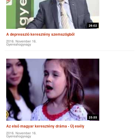
26:02
A depresszió keresztény szemszögből
2016. November 16.
Gyereahogyvagy
25:55
Az első magyar keresztény dráma - Új esély
2016. November 16.
Gyereahogyvagy