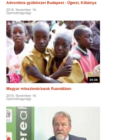
Adventista gyülekezet Budapest - Újpest, Kőbánya
2016. November 16.
Gyereahogyvagy
25:36
Magyar misszionáriusok Ruandában
2016. November 16.
Gyereahogyvagy