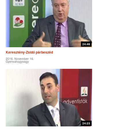
24:46
Keresztény-Zsidó párbeszéd
2016. November 16.
Gyereahogyvagy
24:23