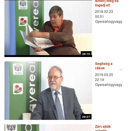
Ismerj meg és
fogadj el!
2018.02.23
00:51
Gyereahogyvagy
26:10
Segítség a
rákos
betegeknek
2019.03.25
22:19
Gyereahogyvagy
29:27
Zárt ajtók
mögött