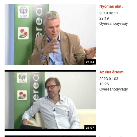
Nyomás alatt
2019.02.11
22:19
Gyereahogyvagy
25:54
Az élet értelme
2023.01.03
13:26
Gyereahogyvagy
26:07