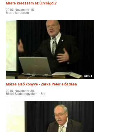
Merre keressem az új világot?
2016. November 16.
Merre keressem
50:24
Mózes első könyve - Zarka Péter előadása
2016. November 30.
Bibliai Szabadegyetem - Érd