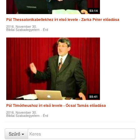
53:14
Pál Thessalonikabeliekhez írt első levele - Zarka Péter előadása
2016. November 30.
Bibliai Szabadegyetem - Érd
55:41
Pál Timótheushoz írt első levele - Ócsai Tamás előadása
2016. November 30.
Bibliai Szabadegyetem - Érd
Szűrő