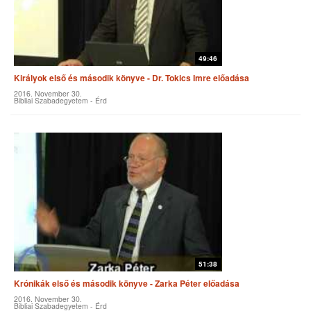
49:46
Királyok első és második könyve - Dr. Tokics Imre előadása
2016. November 30.
Bibliai Szabadegyetem - Érd
51:38
Krónikák első és második könyve - Zarka Péter előadása
2016. November 30.
Bibliai Szabadegyetem - Érd