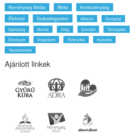
Reménység Média
Biblia
Kereszténység
Életmód
Szabadegyetem
Misszió
Szolgálat
Egészség
Munka
Világ
Szeretet
Támogatás
Élmények
Világnézet
Történetek
Küldetés
Tapasztalatok
Ajánlott linkek