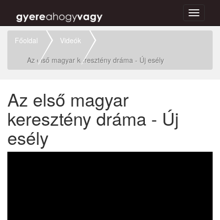
Toggle
navigati
Főoldal
Videók
Az első magyar keresztény dráma - Új esély
Az első magyar
keresztény dráma - Új
esély