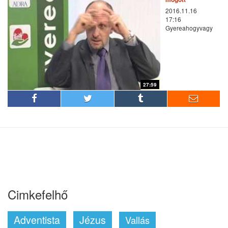
2016.11.16
17:16
Gyereahogyvagy
27:59
Cimkefelhő
Adventista
Jézus
Vallás