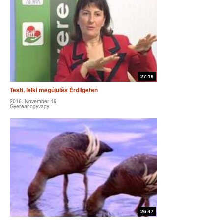
27:19
Testi, lelki megújulás Érdligeten
2016. November 16.
Gyereahogyvagy
26:47