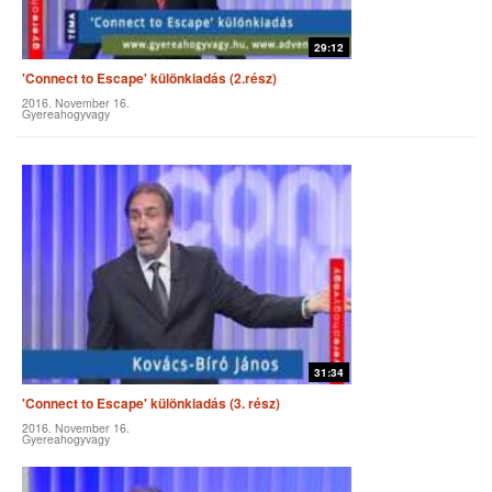
29:12
'Connect to Escape' különkiadás (2.rész)
2016. November 16.
Gyereahogyvagy
31:34
'Connect to Escape' különkiadás (3. rész)
2016. November 16.
Gyereahogyvagy