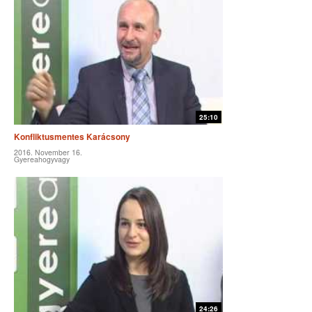
25:10
Konfliktusmentes Karácsony
2016. November 16.
Gyereahogyvagy
24:26