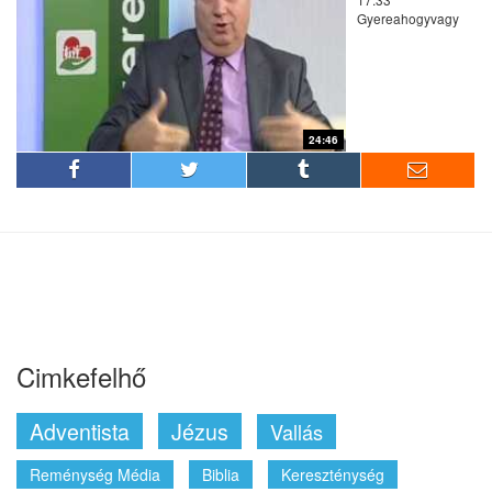
Gyereahogyvagy
24:46
Cimkefelhő
Adventista
Jézus
Vallás
Reménység Média
Biblia
Kereszténység