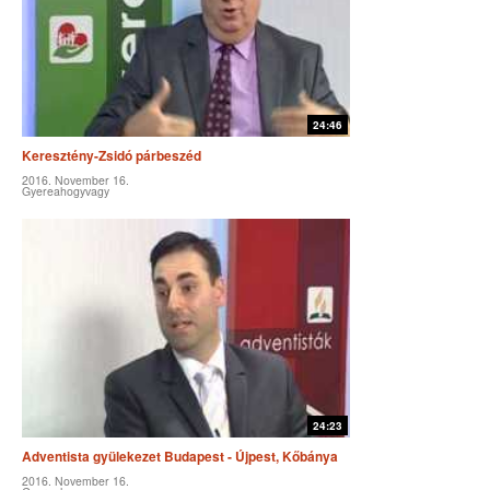
24:46
Keresztény-Zsidó párbeszéd
2016. November 16.
Gyereahogyvagy
24:23
Adventista gyülekezet Budapest - Újpest, Kőbánya
2016. November 16.