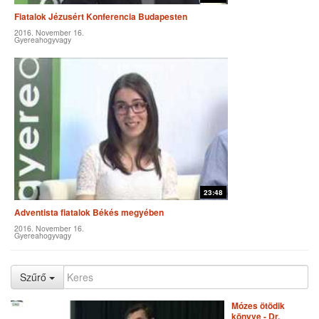
Fiatalok Jézusért Konferencia Budapesten
2016. November 16.
Gyereahogyvagy
23:48
Adventista fiatalok Békés megyében
2016. November 16.
Gyereahogyvagy
Szűrő
Mózes ötödik
könyve - Dr.