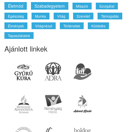
Életmód
Szabadegyetem
Misszió
Szolgálat
Egészség
Munka
Világ
Szeretet
Támogatás
Élmények
Világnézet
Történetek
Küldetés
Tapasztalatok
Ajánlott linkek