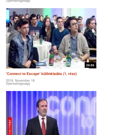
Gyereahogyvagy
29:50
'Connect to Escape' különkiadás (1. rész)
2016. November 16.
Gyereahogyvagy