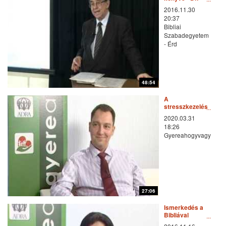
Szigeti Jenő
2016.11.30
előadása
20:37
Bibliai
Szabadegyetem
- Érd
48:54
A
stresszkezelés
alapjai
2020.03.31
18:26
Gyereahogyvagy
27:06
Ismerkedés a
Bibliával
másképpen