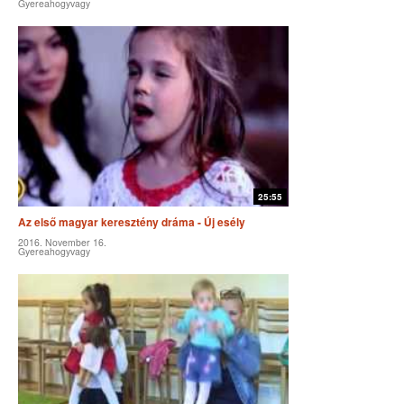
Gyereahogyvagy
25:55
Az első magyar keresztény dráma - Új esély
2016. November 16.
Gyereahogyvagy