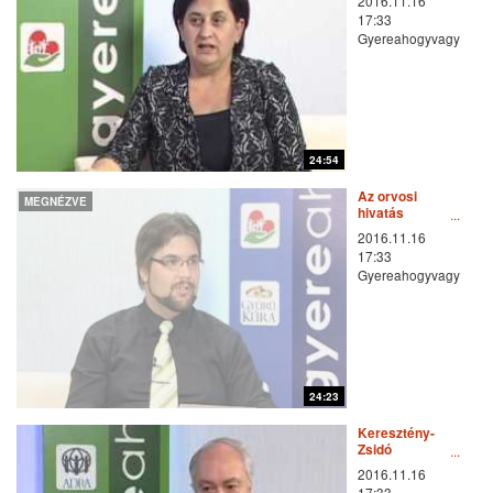
2016.11.16
17:33
Gyereahogyvagy
24:54
Az orvosi
MEGNÉZVE
hivatás
szépségei és
2016.11.16
nehézségei
17:33
Gyereahogyvagy
24:23
Keresztény-
Zsidó
párbeszéd
2016.11.16
17:33