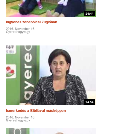
24:44
Ingyenes zenebölcsi Zuglóban
2016. November 16.
Gyereahogyvagy
24:54
Ismerkedés a Bibliával másképpen
2016. November 16.
Gyereahogyvagy