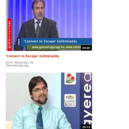
29:30
'Connect to Escape' különkiadás
2016. November 16.
Gyereahogyvagy
25:13