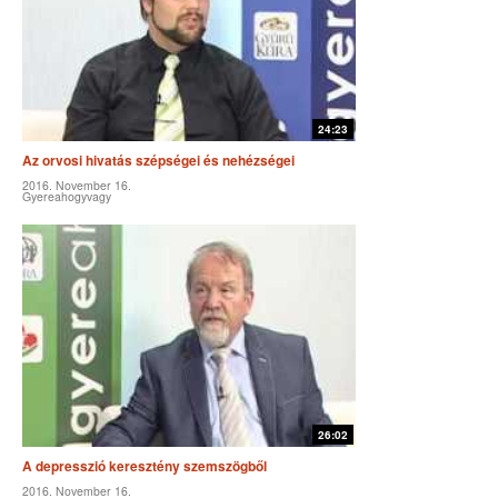
24:23
Az orvosi hivatás szépségei és nehézségei
2016. November 16.
Gyereahogyvagy
26:02
A depresszió keresztény szemszögből
2016. November 16.