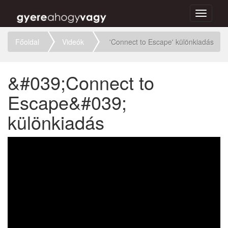
Toggle
navigati
Főoldal
Videók
'Connect to Escape' különkiadás
&#039;Connect to
Escape&#039;
különkiadás