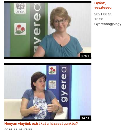
Gyász,
veszteség
feldolgozása
2021.08.25
15:58
Gyereahogyvagy
27:07
24:52
Hogyan vigyünk extrákat a házasságunkba?
2016.11.16 17:33