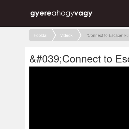
Főoldal
Videók
'Connect to Escape' kü
&#039;Connect to Esc