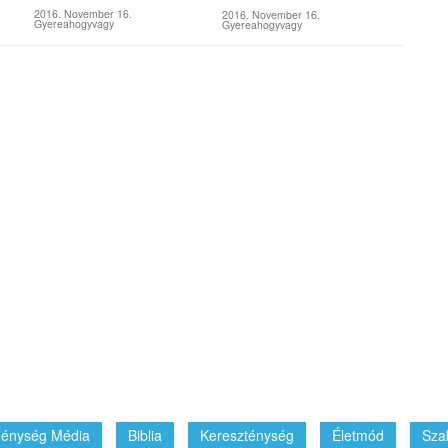
2016. November 16.
2016. November 16.
Gyereahogyvagy
Gyereahogyvagy
énység Média
Biblia
Kereszténység
Életmód
Sza