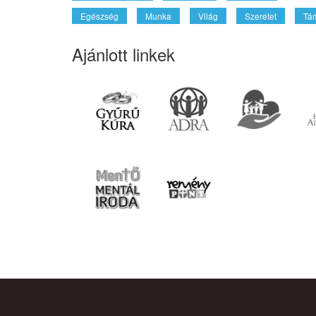
Egészség
Munka
Világ
Szeretet
Tá
Ajánlott linkek