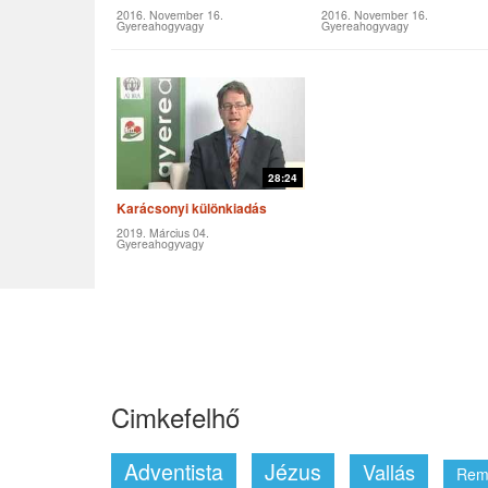
2016. November 16.
2016. November 16.
Gyereahogyvagy
Gyereahogyvagy
28:24
Karácsonyi különkiadás
2019. Március 04.
Gyereahogyvagy
Cimkefelhő
Adventista
Jézus
Vallás
Rem