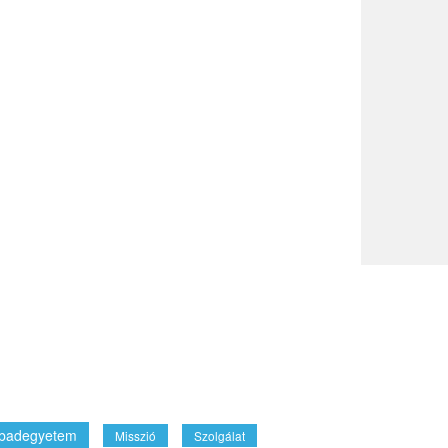
badegyetem
Misszió
Szolgálat