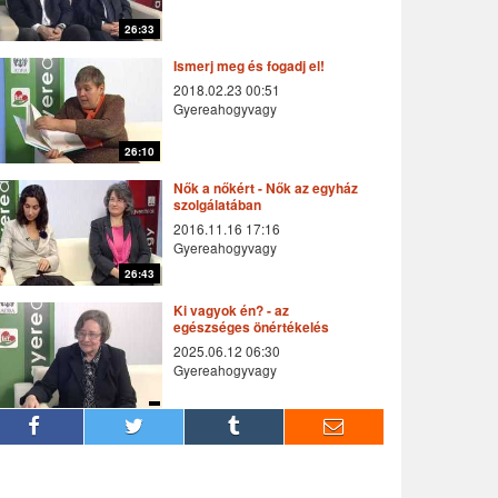
26:33
Ismerj meg és fogadj el!
2018.02.23 00:51
Gyereahogyvagy
26:10
Nők a nőkért - Nők az egyház
szolgálatában
2016.11.16 17:16
Gyereahogyvagy
26:43
Ki vagyok én? - az
egészséges önértékelés
2025.06.12 06:30
Gyereahogyvagy