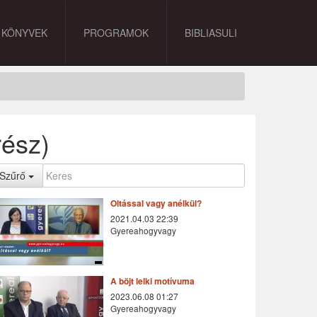
KÖNYVEK
PROGRAMOK
BIBLIASULI
rész)
Szűrő
Oltással vagy anélkül?
2021.04.03 22:39
Gyereahogyvagy
A böjt lelki motívuma
2023.06.08 01:27
Gyereahogyvagy