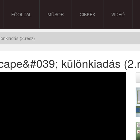
FŐOLDAL
MŰSOR
CIKKEK
VIDEÓ
lönkiadás (2.rész)
ape&#039; különkiadás (2.