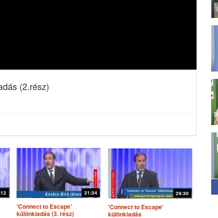
dás (2.rész)
:12
31:34
29:30
'Connect to Escape'
'Connect to Escape'
különkiadás (3. rész)
különkiadás