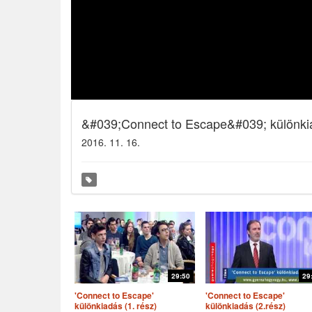
&#039;Connect to Escape&#039; különkia
2016. 11. 16.
29:50
29
'Connect to Escape'
'Connect to Escape'
különkiadás (1. rész)
különkiadás (2.rész)