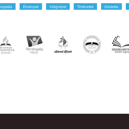
mogatás
Élmények
Világnézet
Történetek
Küldetés