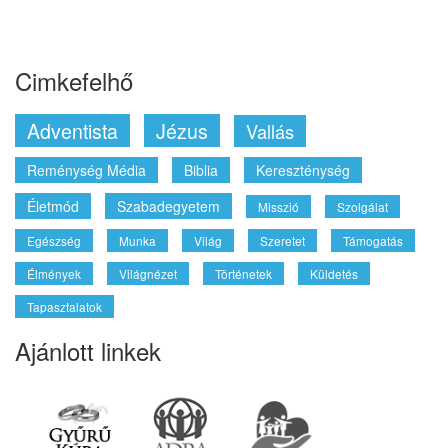
Cimkefelhő
Adventista
Jézus
Vallás
Reménység Média
Biblia
Kereszténység
Életmód
Szabadegyetem
Misszió
Szolgálat
Egészség
Munka
Világ
Szeretet
Támogatás
Élmények
Világnézet
Történetek
Küldetés
Tapasztalatok
Ajánlott linkek