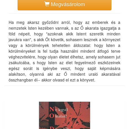
Megvásárolom
Ha meg akarsz győződni arról, hogy az emberek és a
nemzetek Isten kezében vannak, s az Ő akarata igazgatja a
föld népeit, hogy "azoknak akik Istent szeretik minden
javukra van", s akik Őt követik, sohasem lesznek a környezet
vagy a körülmények tehetetlen áldozatai: hogy Isten a
körülményeket is fel tudja használni mindent átfogó terve
véghezvitelére, hogy olyan életet élhetsz, amely sohasem jut
zsákutcába, s hogy Isten az élet fegyelmező eszközeinek
egész sorát is igénybe veszi, hogy saját képmására
alakítson, olyanná aki az Ő mindent uraló akaratával
összhangban él-- akkor olvasd el ezt a könyvet.