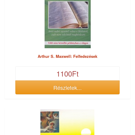
Arthur S. Maxwell: Felfedezések
1100Ft
Részletek...