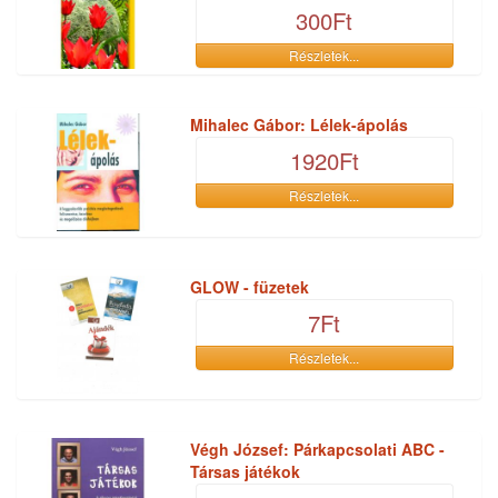
300Ft
Részletek...
Mihalec Gábor: Lélek-ápolás
1920Ft
Részletek...
GLOW - füzetek
7Ft
Részletek...
Végh József: Párkapcsolati ABC -
Társas játékok