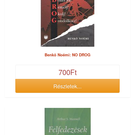
Benkõ Noémi: NO DROG
700Ft
Részletek...