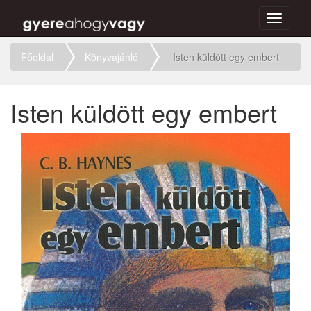
Toggle
navigati
Főoldal
Könyvajánló
Isten küldött egy embert
Isten küldött egy embert