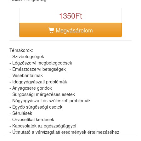
1350Ft
Megvásárolom
Témakörök:
- Szívbetegségek
- Légzõszervi megbetegedések
- Emésztõszervi betegségek
- Vesebántalmak
- Ideggyógyászati problémák
- Anyagcsere gondok
- Sürgõsségi mérgezéses esetek
- Nõgyógyászati és szülészeti problémák
- Egyéb sürgõsségi esetek
- Sérülések
- Orvosetikai kérdések
- Kapcsolatok az egészségüggyel
- Útmutató a vérvizsgálati eredmények értelmezéséhez