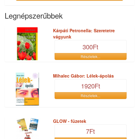
Legnépszerűbbek
Kárpáti Petronella: Szeretetre
vágyunk
300Ft
Részletek...
Mihalec Gábor: Lélek-ápolás
1920Ft
Részletek...
GLOW - füzetek
7Ft