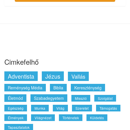
Cimkefelhő
Adventista
Jézus
Vallás
Reménység Média
Biblia
Kereszténység
Életmód
Szabadegyetem
Misszió
Szolgálat
Egészség
Munka
Világ
Szeretet
Támogatás
Élmények
Világnézet
Történetek
Küldetés
Tapasztalatok