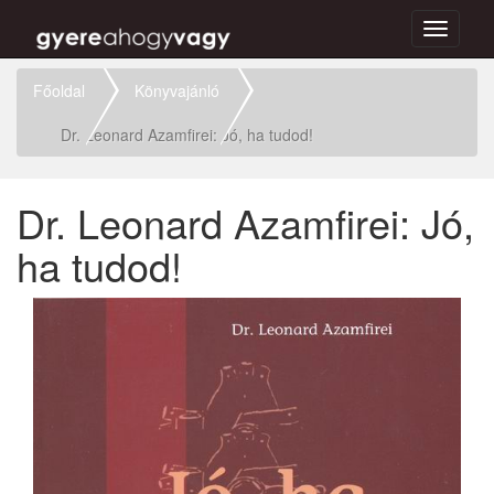
Toggle
navigati
Főoldal
Könyvajánló
Dr. Leonard Azamfirei: Jó, ha tudod!
Dr. Leonard Azamfirei: Jó,
ha tudod!