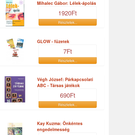
Mihalec Gábor: Lélek-ápolás
1920Ft
Részletek...
GLOW - füzetek
7Ft
Részletek...
Végh József: Párkapcsolati
ABC - Társas játékok
690Ft
Részletek...
Kay Kuzma: Önkéntes
engedelmesség