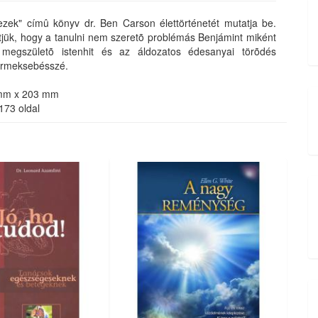
ezek" címû könyv dr. Ben Carson élettörténetét mutatja be.
jük, hogy a tanulni nem szeretõ problémás Benjámint miként
 megszületõ istenhit és az áldozatos édesanyai törõdés
yermeksebésszé.
 mm x 203 mm
173 oldal