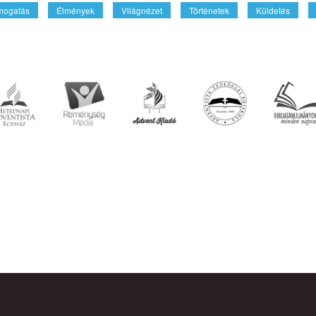
mogatás
Élmények
Világnézet
Történetek
Küldetés