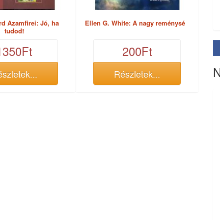
rd Azamfirei: Jó, ha
Ellen G. White: A nagy reménység
tudod!
1350Ft
200Ft
N
szletek...
Részletek...