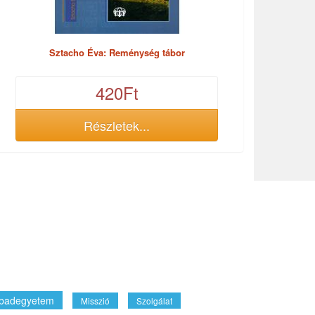
Sztacho Éva: Reménység tábor
420Ft
Részletek...
badegyetem
Misszió
Szolgálat