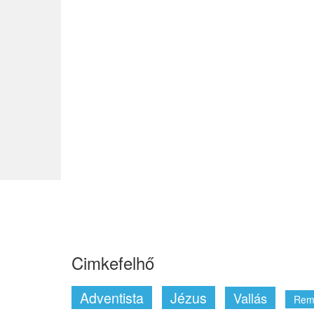
Cimkefelhő
Adventista
Jézus
Vallás
Rem