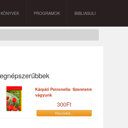
KÖNYVEK
PROGRAMOK
BIBLIASULI
egnépszerűbbek
Kárpáti Petronella: Szeretetre
vágyunk
300Ft
Részletek...