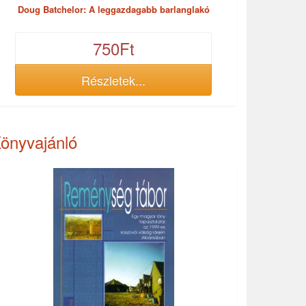
Doug Batchelor: A leggazdagabb barlanglakó
750Ft
Részletek...
önyvajánló