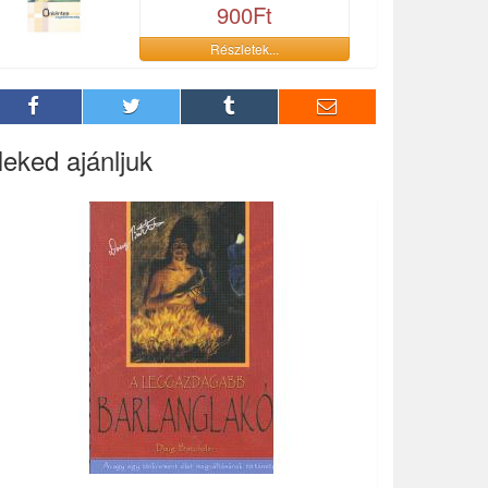
900Ft
Részletek...
eked ajánljuk