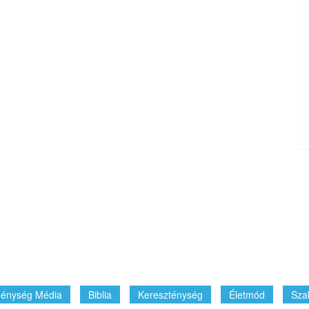
énység Média
Biblia
Kereszténység
Életmód
Sza