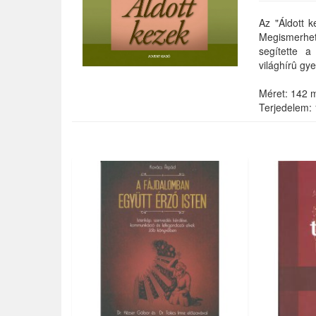
Az "Áldott k
Megismerhet
segítette a
világhírû g
Méret: 142
Terjedelem: 