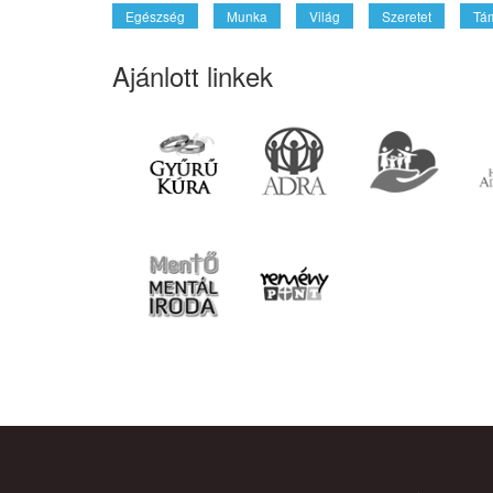
Egészség
Munka
Világ
Szeretet
Tá
Ajánlott linkek