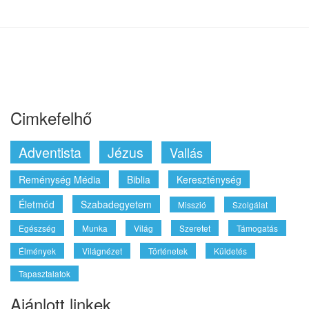
Cimkefelhő
Adventista
Jézus
Vallás
Reménység Média
Biblia
Kereszténység
Életmód
Szabadegyetem
Misszió
Szolgálat
Egészség
Munka
Világ
Szeretet
Támogatás
Élmények
Világnézet
Történetek
Küldetés
Tapasztalatok
Ajánlott linkek