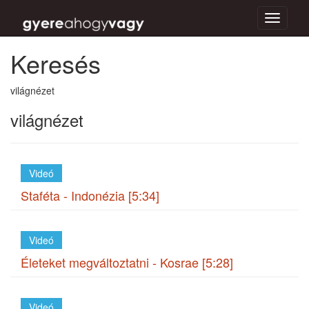
Toggle
navigati
Keresés
világnézet
világnézet
Videó
Staféta - Indonézia [5:34]
Videó
Életeket megváltoztatni - Kosrae [5:28]
Videó