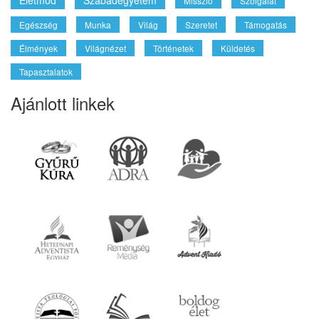
Életmód
Szabadegyetem
Misszió
Szolgálat
Egészség
Munka
Világ
Szeretet
Támogatás
Élmények
Világnézet
Történetek
Küldetés
Tapasztalatok
Ajánlott linkek