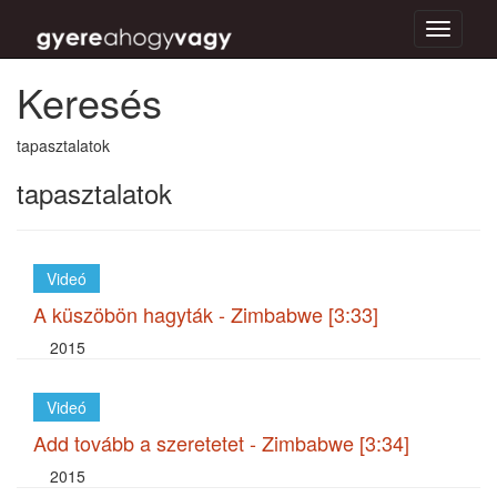
Toggle
navigati
Keresés
tapasztalatok
tapasztalatok
Videó
A küszöbön hagyták - Zimbabwe [3:33]
2015
Videó
Add tovább a szeretetet - Zimbabwe [3:34]
2015