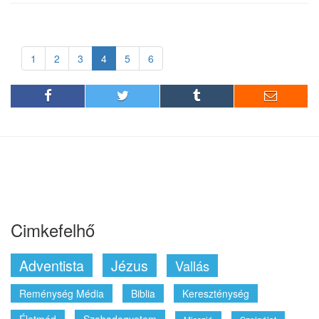
1
2
3
4
5
6
Cimkefelhő
Adventista
Jézus
Vallás
Reménység Média
Biblia
Kereszténység