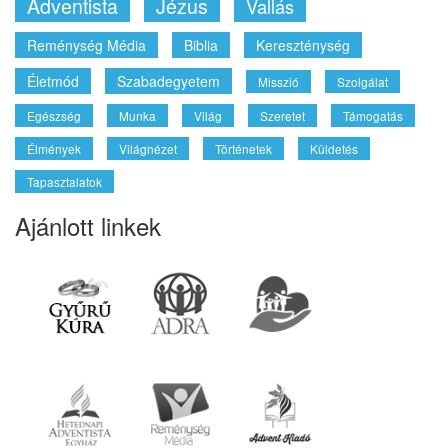
Adventista
Jézus
Vallás
Reménység Média
Biblia
Kereszténység
Életmód
Szabadegyetem
Misszió
Szolgálat
Egészség
Munka
Világ
Szeretet
Támogatás
Élmények
Világnézet
Történetek
Küldetés
Tapasztalatok
Ajánlott linkek