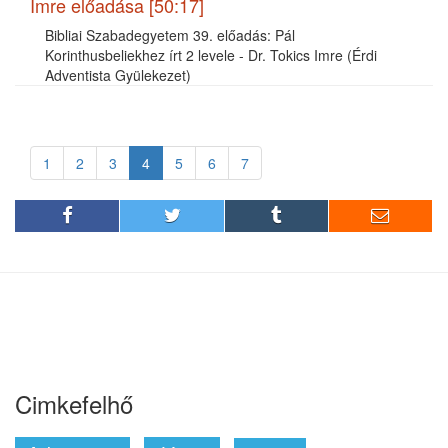
Imre előadása [50:17]
Bibliai Szabadegyetem 39. előadás: Pál
Korinthusbeliekhez írt 2 levele - Dr. Tokics Imre (Érdi
Adventista Gyülekezet)
1
2
3
4
5
6
7
Cimkefelhő