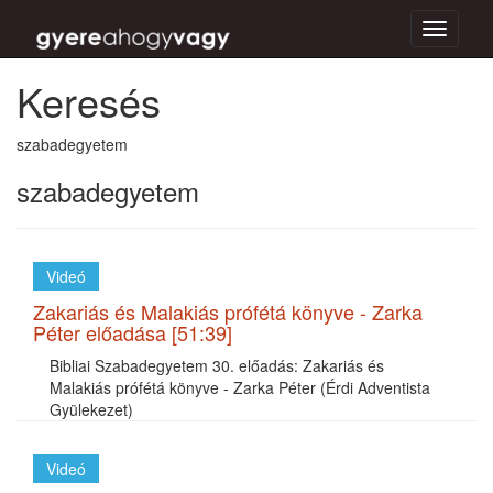
Toggle
navigati
Keresés
szabadegyetem
szabadegyetem
Videó
Zakariás és Malakiás prófétá könyve - Zarka
Péter előadása [51:39]
Bibliai Szabadegyetem 30. előadás: Zakariás és
Malakiás prófétá könyve - Zarka Péter (Érdi Adventista
Gyülekezet)
Videó