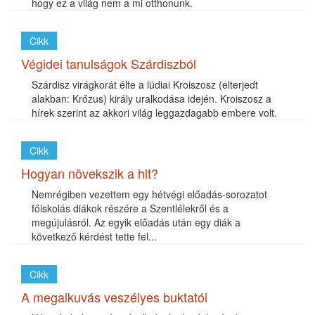
hogy ez a világ nem a mi otthonunk.
Cikk
Végidei tanulságok Szárdiszból
Szárdisz virágkorát élte a lüdiai Kroiszosz (elterjedt
alakban: Krőzus) király uralkodása idején. Kroiszosz a
hírek szerint az akkori világ leggazdagabb embere volt.
Cikk
Hogyan növekszik a hit?
Nemrégiben vezettem egy hétvégi előadás-sorozatot
főiskolás diákok részére a Szentlélekről és a
megújulásról. Az egyik előadás után egy diák a
következő kérdést tette fel...
Cikk
A megalkuvás veszélyes buktatói