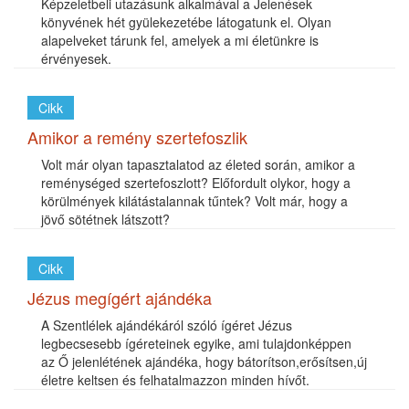
Képzeletbeli utazásunk alkalmával a Jelenések
könyvének hét gyülekezetébe látogatunk el. Olyan
alapelveket tárunk fel, amelyek a mi életünkre is
érvényesek.
Cikk
Amikor a remény szertefoszlik
Volt már olyan tapasztalatod az életed során, amikor a
reménységed szertefoszlott? Előfordult olykor, hogy a
körülmények kilátástalannak tűntek? Volt már, hogy a
jövő sötétnek látszott?
Cikk
Jézus megígért ajándéka
A Szentlélek ajándékáról szóló ígéret Jézus
legbecsesebb ígéreteinek egyike, ami tulajdonképpen
az Ő jelenlétének ajándéka, hogy bátorítson,erősítsen,új
életre keltsen és felhatalmazzon minden hívőt.