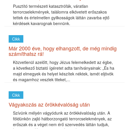
Pusztító természeti katasztrófák, váratlan
terrorcselekmények, találomra elkövetett erőszakos
tettek és értelmetlen gyilkosságok láttán zavarba ejtő
kérdések kavarognak bennünk.
Cikk
Már 2000 éve, hogy elhangzott, de még mindig
számíthatsz rá!
Közvetlenül azelőtt, hogy Jézus felemelkedett az égbe,
a következő biztató ígéretet adta tanítványainak: „És ha
majd elmegyek és helyet készítek néktek, ismét eljövök
és magamhoz veszlek titeket,...
Cikk
Vágyakozás az örökkévalóság után
Szívünk mélyén vágyódunk az örökkévalóság után. A
földünkön zajló hátborzongató terrorcselekmények, az
erőszak és a véget nem érő szenvedés láttán tudjuk,