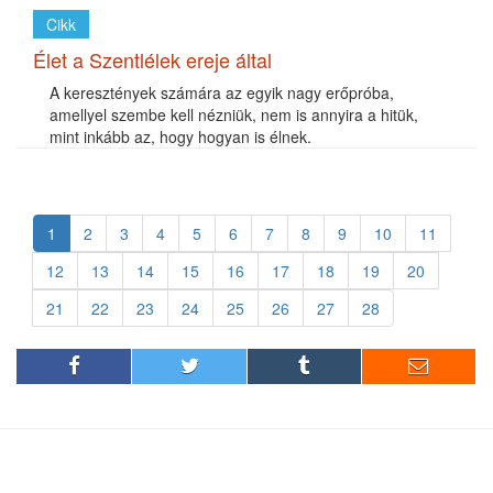
Cikk
Élet a Szentlélek ereje által
A keresztények számára az egyik nagy erőpróba,
amellyel szembe kell nézniük, nem is annyira a hitük,
mint inkább az, hogy hogyan is élnek.
1
2
3
4
5
6
7
8
9
10
11
12
13
14
15
16
17
18
19
20
21
22
23
24
25
26
27
28