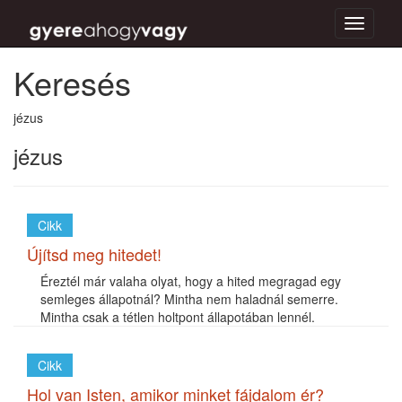
Toggle
navigati
Keresés
jézus
jézus
Cikk
Újítsd meg hitedet!
Éreztél már valaha olyat, hogy a hited megragad egy
semleges állapotnál? Mintha nem haladnál semerre.
Mintha csak a tétlen holtpont állapotában lennél.
Cikk
Hol van Isten, amikor minket fájdalom ér?