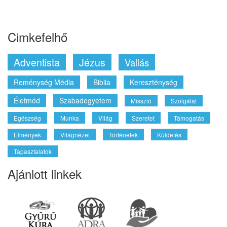
Cimkefelhő
Adventista
Jézus
Vallás
Reménység Média
Biblia
Kereszténység
Életmód
Szabadegyetem
Misszió
Szolgálat
Egészség
Munka
Világ
Szeretet
Támogatás
Élmények
Világnézet
Történetek
Küldetés
Tapasztalatok
Ajánlott linkek