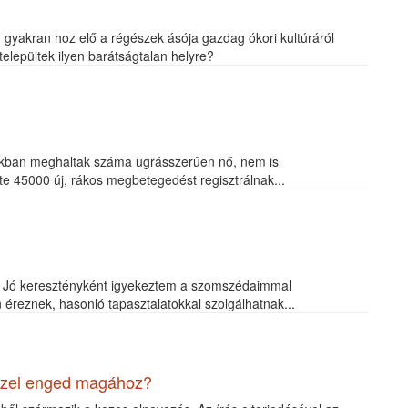
an gyakran hoz elő a régészek ásója gazdag ókori kultúráról
települtek ilyen barátságtalan helyre?
rákban meghaltak száma ugrásszerűen nő, nem is
 45000 új, rákos megbetegedést regisztrálnak...
. Jó keresztényként igyekeztem a szomszédaimmal
n éreznek, hasonló tapasztalatokkal szolgálhatnak...
közel enged magához?