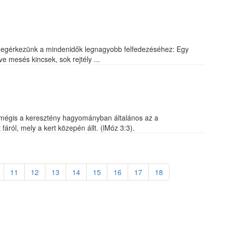
 megérkezünk a mindenidők legnagyobb felfedezéséhez: Egy
ve mesés kincsek, sok rejtély ...
lt, mégis a keresztény hagyományban általános az a
fáról, mely a kert közepén állt. (lMóz 3:3).
11
12
13
14
15
16
17
18