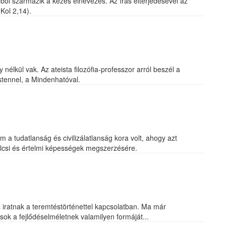
ől származik a kezes elnevezés. Az írás elterjedésével az
(Kol 2,14).
nélkül vak. Az ateista filozófia-professzor arról beszél a
stennel, a Mindenhatóval.
m a tudatlanság és civilizálatlanság kora volt, ahogy azt
ölcsi és értelmi képességek megszerzésére.
s iratnak a teremtéstörténettel kapcsolatban. Ma már
ok a fejlődéselméletnek valamilyen formáját...