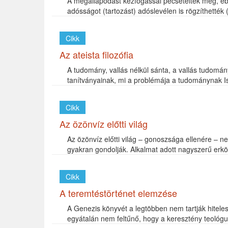
A megállapodást kézfogással pecsételték meg, ebb
adósságot (tartozást) adóslevélen is rögzíthették 
Cikk
Az ateista filozófia
A tudomány, vallás nélkül sánta, a vallás tudomány 
tanítványainak, mi a problémája a tudománynak I
Cikk
Az özönvíz előtti világ
Az özönvíz előtti világ – gonoszsága ellenére – ne
gyakran gondolják. Alkalmat adott nagyszerű erk
Cikk
A teremtéstörténet elemzése
A Genezis könyvét a legtöbben nem tartják hitele
egyátalán nem feltűnő, hogy a keresztény teológus