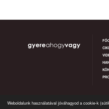
FŐ
CIK
VID
HA
KÖ
PR
Weboldalunk használatával jóváhagyod a cookie-k (süti