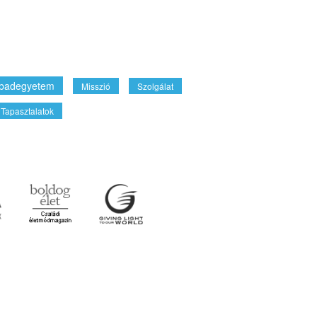
badegyetem
Misszió
Szolgálat
Tapasztalatok