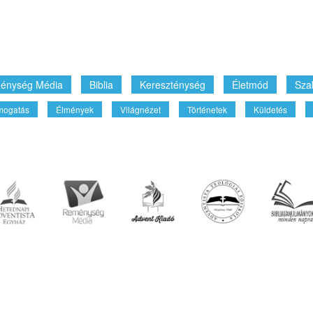
énység Média
Biblia
Kereszténység
Életmód
Sza
mogatás
Élmények
Világnézet
Történetek
Küldetés