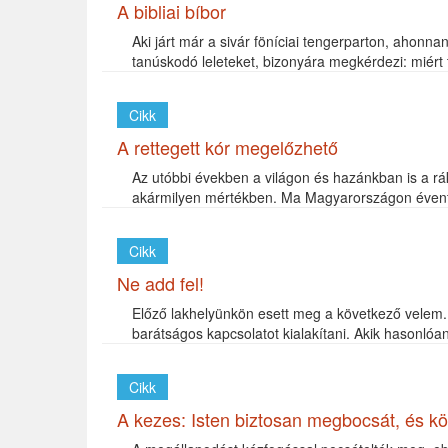
A bibliai bíbor
Aki járt már a sivár föníciai tengerparton, ahonn
tanúskodó leleteket, bizonyára megkérdezi: miért 
Cikk
A rettegett kór megelőzhető
Az utóbbi években a világon és hazánkban is a 
akármilyen mértékben. Ma Magyarországon évente
Cikk
Ne add fel!
Előző lakhelyünkön esett meg a következő velem
barátságos kapcsolatot kialakítani. Akik hasonlóa
Cikk
A kezes: Isten biztosan megbocsát, és 