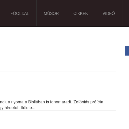
FŐOLDAL
MŰSOR
CIKKEK
VIDEÓ
nek a nyoma a Bibliában is fennmaradt. Zofóniás próféta,
y hirdetett ítélete...