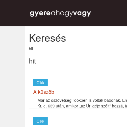
Keresés
hit
hit
Cikk
A küszöb
Már az ószövetségi időkben is voltak babonák. En
Kr. e. 639 után, amikor „az Úr igéje szólt” hozzá, íg
Cikk