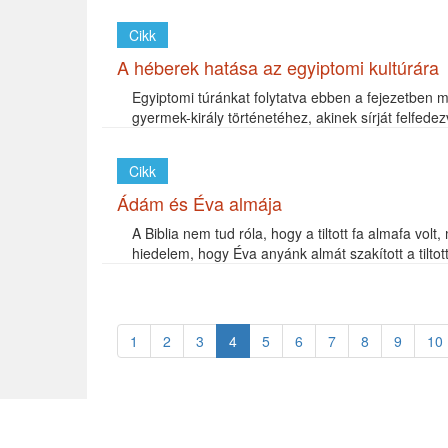
Cikk
A héberek hatása az egyiptomi kultúrára
Egyiptomi túránkat folytatva ebben a fejezetben
gyermek-király történetéhez, akinek sírját felfedez
Cikk
Ádám és Éva almája
A Biblia nem tud róla, hogy a tiltott fa almafa vo
hiedelem, hogy Éva anyánk almát szakított a tiltott 
1
2
3
4
5
6
7
8
9
10