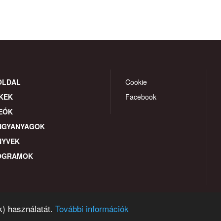
OLDAL
Cookie
KEK
Facebook
EÓK
NGYANYAGOK
NYVEK
OGRAMOK
k) használatát.
További információk
© 2026 gyereahogyvagy. Minden jog fentartva.