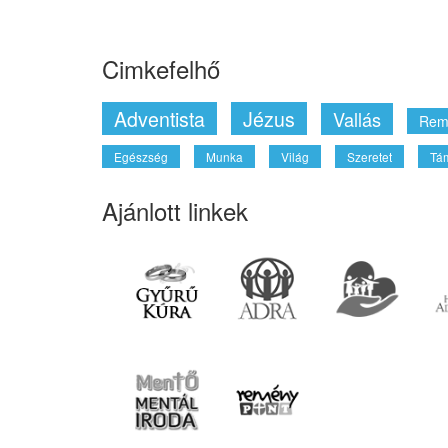
Cimkefelhő
Adventista
Jézus
Vallás
Rem
Egészség
Munka
Világ
Szeretet
Tá
Ajánlott linkek