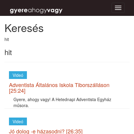
Toggle
navigati
Keresés
hit
hit
Videó
Adventista Általános Iskola Tiborszálláson
[25:24]
Gyere, ahogy vagy! A Hetednapi Adventista Egyház
műsora.
Videó
Jó dolog -e házasodni? [26:35]