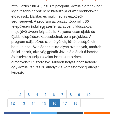
http://jezus7.hu A „Jézus7" program, Jézus életének hét
leghíresebb helyszínére kalauzolja el az érdeklődőket
előadások, kiállítás és multimédiás eszközök
segítségével. A program az ország több mint 30
településén indul egyszerre, az adventi időszakban,
majd jövő évben folytatódik. Folyamatosan újabb és
újabb települések kapcsolódnak be a projektbe. A
program célja Jézus személyének, történetiségének
bemutatása. Az előadók mind olyan személyek, tanárok
és lelkészek, akik végigjárták Jézus életének állomásait
és hitelesen tudják azokat bemutatni színes
élményekkel fűszerezve. Minden helyszínhez kötődik
egy Jézusi tanítás is, amelyek a kereszténység alapját
képezik.
1
2
3
4
5
6
7
8
9
10
11
12
13
14
15
16
17
18