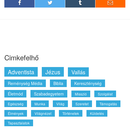
Cimkefelhő
Adventista
Jézus
Vallás
Reménység Média
Biblia
Kereszténység
Életmód
Szabadegyetem
Misszió
Szolgálat
Egészség
Munka
Világ
Szeretet
Támogatás
Élmények
Világnézet
Történetek
Küldetés
Tapasztalatok