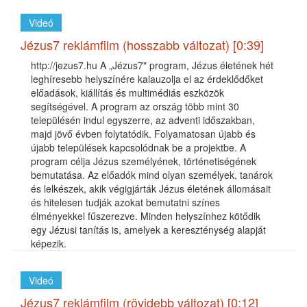
Videó
Jézus7 reklámfilm (hosszabb változat) [0:39]
http://jezus7.hu A „Jézus7" program, Jézus életének hét
leghíresebb helyszínére kalauzolja el az érdeklődőket
előadások, kiállítás és multimédiás eszközök
segítségével. A program az ország több mint 30
településén indul egyszerre, az adventi időszakban,
majd jövő évben folytatódik. Folyamatosan újabb és
újabb települések kapcsolódnak be a projektbe. A
program célja Jézus személyének, történetiségének
bemutatása. Az előadók mind olyan személyek, tanárok
és lelkészek, akik végigjárták Jézus életének állomásait
és hitelesen tudják azokat bemutatni színes
élményekkel fűszerezve. Minden helyszínhez kötődik
egy Jézusi tanítás is, amelyek a kereszténység alapját
képezik.
Videó
Jézus7 reklámfilm (rövidebb változat) [0:12]