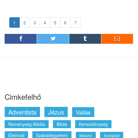
1
2
3
4
5
6
7
Cimkefelhő
Adventista
Jézus
Vallás
Reménység Média
Biblia
Kereszténység
Életmód
Szabadegyetem
Misszió
Szolgálat