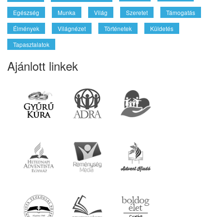
Egészség
Munka
Világ
Szeretet
Támogatás
Élmények
Világnézet
Történetek
Küldetés
Tapasztalatok
Ajánlott linkek