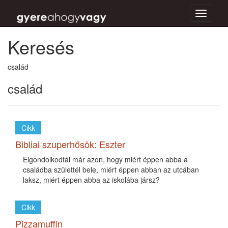
Toggle
navigati
Keresés
család
család
Cikk
Bibliai szuperhősök: Eszter
Elgondolkodtál már azon, hogy miért éppen abba a
családba születtél bele, miért éppen abban az utcában
laksz, miért éppen abba az iskolába jársz?
Cikk
Pizzamuffin