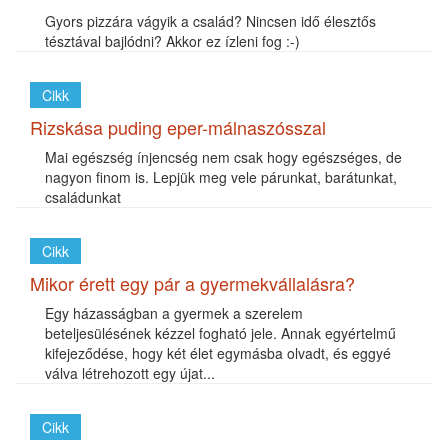
Gyors pizzára vágyik a család? Nincsen idő élesztős
tésztával bajlódni? Akkor ez ízleni fog :-)
Cikk
Rizskása puding eper-málnaszósszal
Mai egészség ínjencség nem csak hogy egészséges, de
nagyon finom is. Lepjük meg vele párunkat, barátunkat,
családunkat
Cikk
Mikor érett egy pár a gyermekvállalásra?
Egy házasságban a gyermek a szerelem
beteljesülésének kézzel fogható jele. Annak egyértelmű
kifejeződése, hogy két élet egymásba olvadt, és eggyé
válva létrehozott egy újat...
Cikk