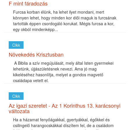
F mint fáradozás
Furcsa korban élünk, ha lehet ilyet mondani, mert
könnyen lehet, hogy minden kor élői maguk is furcsának
tartották éppen csordogáló korukat. Mégis furcsa a kor,
egy okból mindenképp...
Cikk
Növekedés Krisztusban
A Biblia a szív megújulását, mely által Isten gyermekei
lehetünk, újjászületésnek nevezi. Ama jó mag
kikeléséhez hasonlítja, melyet a gondos magvető
családapa vetett el.
Cikk
Az igazi szeretet - Az 1 Korinthus 13. karácsonyi
változata
Ha a házamat fenyőágakkal, gyertyákkal, égőkkel és
csilingelő harangocskákkal díszítem fel, de a családom