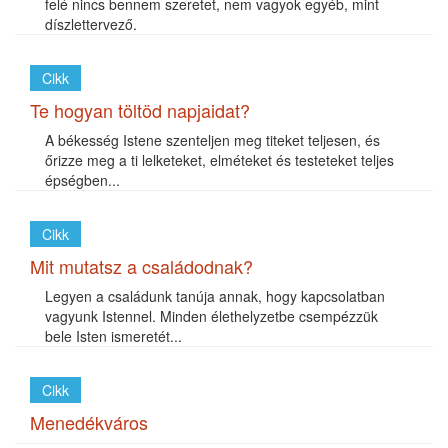
felé nincs bennem szeretet, nem vagyok egyéb, mint
díszlettervező.
Cikk
Te hogyan töltöd napjaidat?
A békesség Istene szenteljen meg titeket teljesen, és
őrizze meg a ti lelketeket, elméteket és testeteket teljes
épségben...
Cikk
Mit mutatsz a családodnak?
Legyen a családunk tanúja annak, hogy kapcsolatban
vagyunk Istennel. Minden élethelyzetbe csempézzük
bele Isten ismeretét...
Cikk
Menedékváros