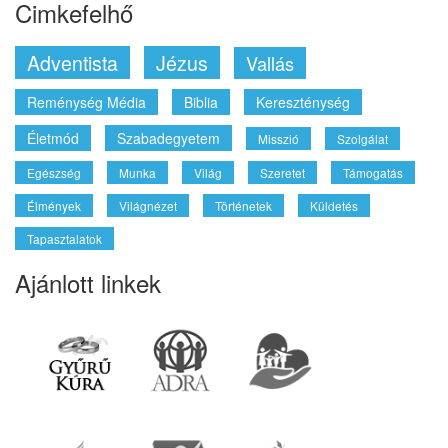
Cimkefelhő
Adventista
Jézus
Vallás
Reménység Média
Biblia
Kereszténység
Életmód
Szabadegyetem
Misszió
Szolgálat
Egészség
Munka
Világ
Szeretet
Támogatás
Élmények
Világnézet
Történetek
Küldetés
Tapasztalatok
Ajánlott linkek