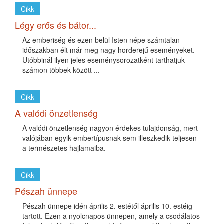
Cikk
Légy erős és bátor...
Az emberiség és ezen belül Isten népe számtalan
időszakban élt már meg nagy horderejű eseményeket.
Utóbbinál ilyen jeles eseménysorozatként tarthatjuk
számon többek között ...
Cikk
A valódi önzetlenség
A valódi önzetlenség nagyon érdekes tulajdonság, mert
valójában egyik embertípusnak sem illeszkedik teljesen
a természetes hajlamaiba.
Cikk
Pészah ünnepe
Pészah ünnepe idén április 2. estétől április 10. estéig
tartott. Ezen a nyolcnapos ünnepen, amely a csodálatos