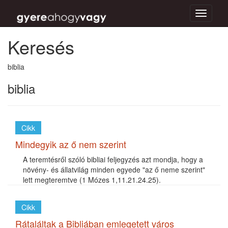
Toggle
navigati
Keresés
biblia
biblia
Cikk
Mindegyik az ő nem szerint
A teremtésről szóló bibliai feljegyzés azt mondja, hogy a
növény- és állatvilág minden egyede "az ő neme szerint"
lett megteremtve (1 Mózes 1,11.21.24.25).
Cikk
Rátaláltak a Bibliában emlegetett város