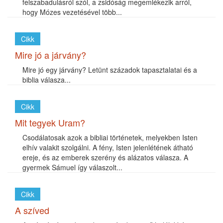
felszabadulásról szól, a zsidóság megemlékezik arról,
hogy Mózes vezetésével több...
Cikk
Mire jó a járvány?
Mire jó egy járvány? Letünt századok tapasztalatai és a
biblia válasza...
Cikk
Mit tegyek Uram?
Csodálatosak azok a bibliai történetek, melyekben Isten
elhív valakit szolgálni. A fény, Isten jelenlétének átható
ereje, és az emberek szerény és alázatos válasza. A
gyermek Sámuel így válaszolt...
Cikk
A szíved