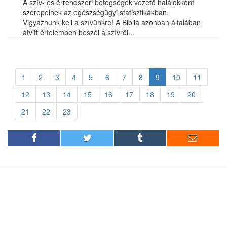
A szív- és érrendszeri betegségek vezető halálokként
szerepelnek az egészségügyi statisztikákban.
Vigyáznunk kell a szívünkre! A Biblia azonban általában
átvitt értelemben beszél a szívről...
1
2
3
4
5
6
7
8
9
10
11
12
13
14
15
16
17
18
19
20
21
22
23