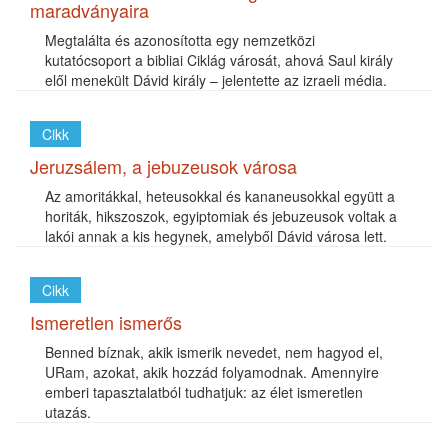
maradványaira
Megtalálta és azonosította egy nemzetközi
kutatócsoport a bibliai Ciklág városát, ahová Saul király
elől menekült Dávid király – jelentette az izraeli média.
Cikk
Jeruzsálem, a jebuzeusok városa
Az amoritákkal, heteusokkal és kananeusokkal együtt a
horiták, hikszoszok, egyiptomiak és jebuzeusok voltak a
lakói annak a kis hegynek, amelyből Dávid városa lett.
Cikk
Ismeretlen ismerős
Benned bíznak, akik ismerik nevedet, nem hagyod el,
URam, azokat, akik hozzád folyamodnak. Amennyire
emberi tapasztalatból tudhatjuk: az élet ismeretlen
utazás.