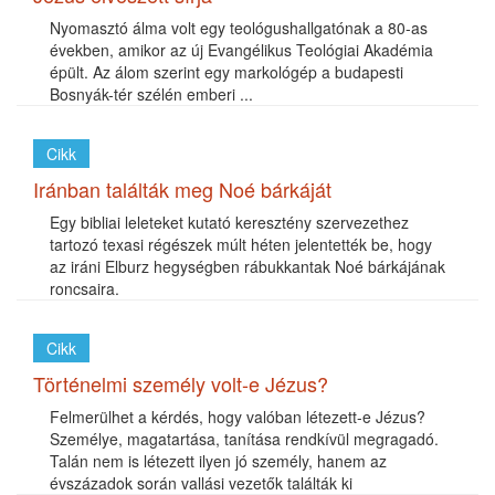
Nyomasztó álma volt egy teológushallgatónak a 80-as
években, amikor az új Evangélikus Teológiai Akadémia
épült. Az álom szerint egy markológép a budapesti
Bosnyák-tér szélén emberi ...
Cikk
Iránban találták meg Noé bárkáját
Egy bibliai leleteket kutató keresztény szervezethez
tartozó texasi régészek múlt héten jelentették be, hogy
az iráni Elburz hegységben rábukkantak Noé bárkájának
roncsaira.
Cikk
Történelmi személy volt-e Jézus?
Felmerülhet a kérdés, hogy valóban létezett-e Jézus?
Személye, magatartása, tanítása rendkívül megragadó.
Talán nem is létezett ilyen jó személy, hanem az
évszázadok során vallási vezetők találták ki