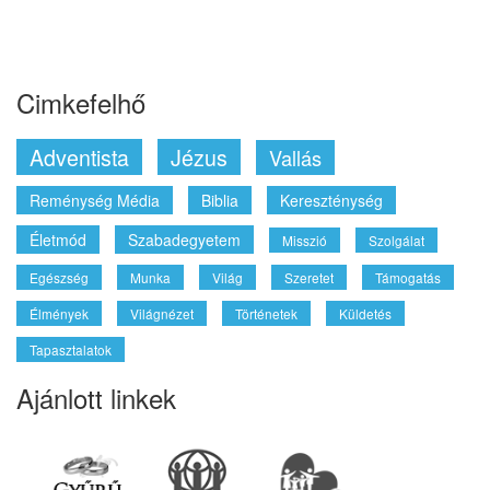
Cimkefelhő
Adventista
Jézus
Vallás
Reménység Média
Biblia
Kereszténység
Életmód
Szabadegyetem
Misszió
Szolgálat
Egészség
Munka
Világ
Szeretet
Támogatás
Élmények
Világnézet
Történetek
Küldetés
Tapasztalatok
Ajánlott linkek