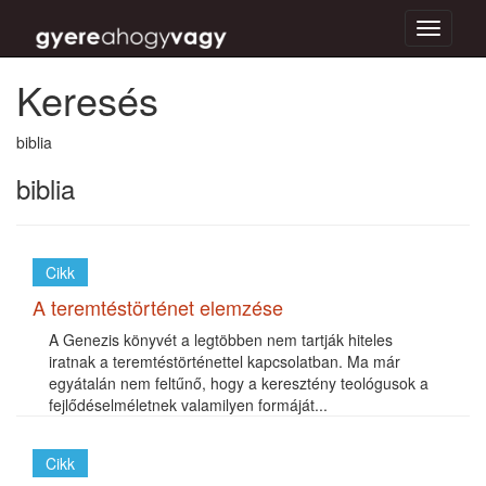
Toggle
navigati
Keresés
biblia
biblia
Cikk
A teremtéstörténet elemzése
A Genezis könyvét a legtöbben nem tartják hiteles
iratnak a teremtéstörténettel kapcsolatban. Ma már
egyátalán nem feltűnő, hogy a keresztény teológusok a
fejlődéselméletnek valamilyen formáját...
Cikk