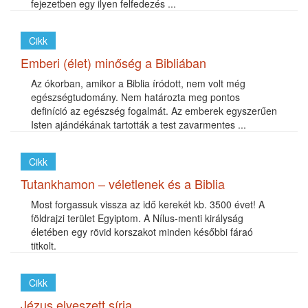
fejezetben egy ilyen felfedezés ...
Cikk
Emberi (élet) minőség a Bibliában
Az ókorban, amikor a Biblia íródott, nem volt még
egészségtudomány. Nem határozta meg pontos
definíció az egészség fogalmát. Az emberek egyszerűen
Isten ajándékának tartották a test zavarmentes ...
Cikk
Tutankhamon – véletlenek és a Biblia
Most forgassuk vissza az idő kerekét kb. 3500 évet! A
földrajzi terület Egyiptom. A Nílus-menti királyság
életében egy rövid korszakot minden későbbi fáraó
titkolt.
Cikk
Jézus elveszett sírja