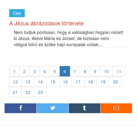
Cikk
A Jézus-ábrázolások története
Nem tudjuk pontosan, hogy a valóságban hogyan nézett
ki Jézus, illetve Mária és József, de biztosan nem
világos bőrű és szőke hajú európaiak voltak....
1
2
3
4
5
6
7
8
9
10
11
12
13
14
15
16
17
18
19
20
21
22
23