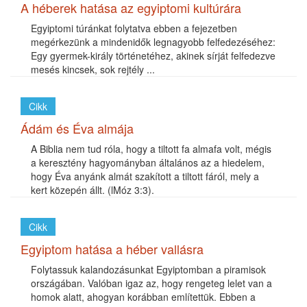
A héberek hatása az egyiptomi kultúrára
Egyiptomi túránkat folytatva ebben a fejezetben
megérkezünk a mindenidők legnagyobb felfedezéséhez:
Egy gyermek-király történetéhez, akinek sírját felfedezve
mesés kincsek, sok rejtély ...
Cikk
Ádám és Éva almája
A Biblia nem tud róla, hogy a tiltott fa almafa volt, mégis
a keresztény hagyományban általános az a hiedelem,
hogy Éva anyánk almát szakított a tiltott fáról, mely a
kert közepén állt. (lMóz 3:3).
Cikk
Egyiptom hatása a héber vallásra
Folytassuk kalandozásunkat Egyiptomban a piramisok
országában. Valóban igaz az, hogy rengeteg lelet van a
homok alatt, ahogyan korábban említettük. Ebben a