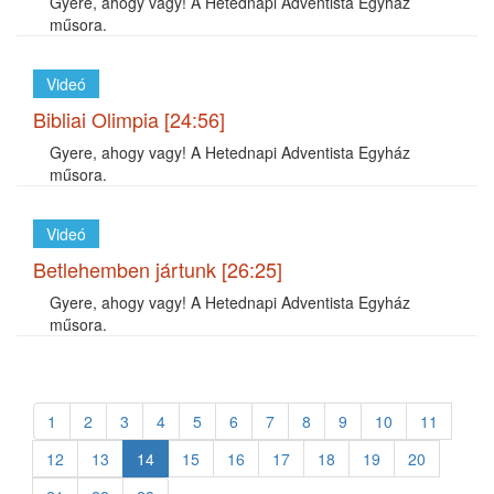
Gyere, ahogy vagy! A Hetednapi Adventista Egyház
műsora.
Videó
Bibliai Olimpia [24:56]
Gyere, ahogy vagy! A Hetednapi Adventista Egyház
műsora.
Videó
Betlehemben jártunk [26:25]
Gyere, ahogy vagy! A Hetednapi Adventista Egyház
műsora.
1
2
3
4
5
6
7
8
9
10
11
12
13
14
15
16
17
18
19
20