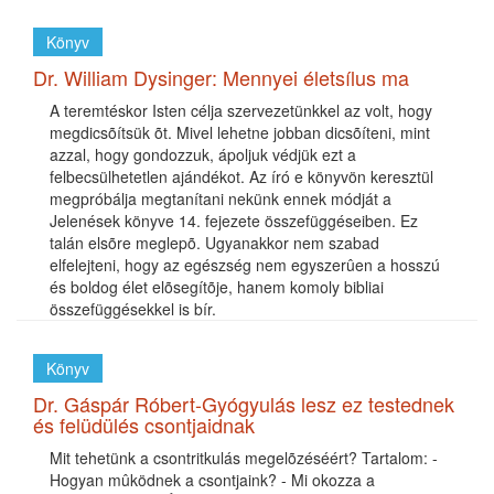
Könyv
Dr. William Dysinger: Mennyei életsílus ma
A teremtéskor Isten célja szervezetünkkel az volt, hogy
megdicsõítsük õt. Mivel lehetne jobban dicsõíteni, mint
azzal, hogy gondozzuk, ápoljuk védjük ezt a
felbecsülhetetlen ajándékot. Az író e könyvön keresztül
megpróbálja megtanítani nekünk ennek módját a
Jelenések könyve 14. fejezete összefüggéseiben. Ez
talán elsõre meglepõ. Ugyanakkor nem szabad
elfelejteni, hogy az egészség nem egyszerûen a hosszú
és boldog élet elõsegítõje, hanem komoly bibliai
összefüggésekkel is bír.
Könyv
Dr. Gáspár Róbert-Gyógyulás lesz ez testednek
és felüdülés csontjaidnak
Mit tehetünk a csontritkulás megelõzéséért? Tartalom: -
Hogyan mûködnek a csontjaink? - Mi okozza a