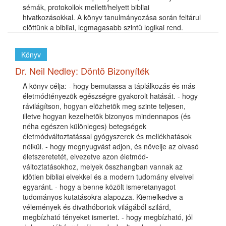
sémák, protokollok mellett/helyett bibliai
hivatkozásokkal. A könyv tanulmányozása során feltárul
elõttünk a bibliai, legmagasabb szintû logikai rend.
Könyv
Dr. Neil Nedley: Döntõ Bizonyíték
A könyv célja: - hogy bemutassa a táplálkozás és más
életmódtényezõk egészségre gyakorolt hatását. - hogy
rávilágítson, hogyan elõzhetõk meg szinte teljesen,
illetve hogyan kezelhetõk bizonyos mindennapos (és
néha egészen különleges) betegségek
életmódváltoztatással gyógyszerek és mellékhatások
nélkül. - hogy megnyugvást adjon, és növelje az olvasó
életszeretetét, elvezetve azon életmód-
változtatásokhoz, melyek összhangban vannak az
idõtlen bibliai elvekkel és a modern tudomány elveivel
egyaránt. - hogy a benne közölt ismeretanyagot
tudományos kutatásokra alapozza. Kiemelkedve a
vélemények és divathóbortok világából szilárd,
megbízható tényeket ismertet. - hogy megbízható, jól