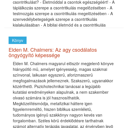
csontritkulást? - Életmóddal a csontok egészségéért! - A
táplálkozás szerepe a csontritkulás megelõzésében - A
testmozgás szerepe a csontritkulás megelõzésében - A
szenvedélybetegségek szerepe a csontritkulás
kialakulásában - A bibliai életmód és a csontritkulás
Könyv
Elden M. Chalmers: Az agy csodálatos
öngyógyító képessége
Elden M. Chalmers magyarul elõször megjelenõ könyve
hiánypótló mû, amelyet igényesség, magas szakmai
színvonal, laikusan egyszerû, aforizmaszerû
megfogalmazások jellemeznek. Szakszerû, ugyanakkor
közérthetõ. Pszichotechnikai tanácsai a legújabb
kutatási eredményeken alapulnak, a nem szakember
olvasó számára is jól hasznosíthatók.
Megközelítésmódja, metafizikai háttere igen
figyelemreméltó, hiszen biblikus szemléletû,
tudományos igényû szakkönyv nagyon kevés van
forgalomban. Széles körû érdeklõdésre tarthatnak
számot alternatív terápiás javaslatai, az érvényben levõ