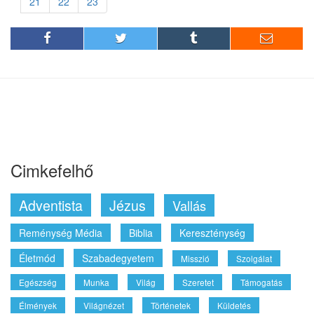
21
22
23
Cimkefelhő
Adventista
Jézus
Vallás
Reménység Média
Biblia
Kereszténység
Életmód
Szabadegyetem
Misszió
Szolgálat
Egészség
Munka
Világ
Szeretet
Támogatás
Élmények
Világnézet
Történetek
Küldetés