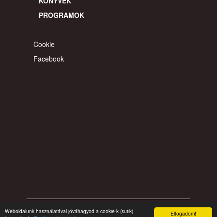
KÖNYVEK
PROGRAMOK
Cookie
Facebook
Weboldalunk használatával jóváhagyod a cookie-k (sütik)
© 2026 gyereahogyvagy. Minden jog fentartva.
Elfogadom!