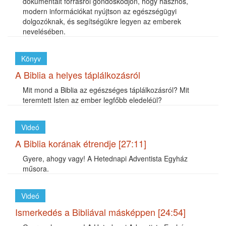
dokumentált forrásról gondoskodjon, hogy hasznos,
modern információkat nyújtson az egészségügyi
dolgozóknak, és segítségükre legyen az emberek
nevelésében.
Könyv
A Biblia a helyes táplálkozásról
Mit mond a Biblia az egészséges táplálkozásról? Mit
teremtett Isten az ember legfőbb eledeléül?
Videó
A Biblia korának étrendje [27:11]
Gyere, ahogy vagy! A Hetednapi Adventista Egyház
műsora.
Videó
Ismerkedés a Bibliával másképpen [24:54]