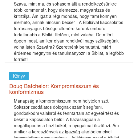
Szava, mint ma, és sohasem állt a rendelkezésünkre
több kommentár, hogy elemezze, magyarázza és
kritizálja. Ám igaz a régi mondás, hogy "ami könnyen
elérhetõ, annak nincsen becse" . A Bibliával kapcsolatos
forrásanyagok bõsége ellenére korunk embere
tudatlanabb a Bibliát illetõen, mint valaha. De miért
éppen most, amikor olyan rendkívül nagy szükségünk
volna Isten Szavára? Szeretnénk bemutatni, miért
érdemes megnyitni és tanulmányozni a Bibliát, a legfõbb
forrást!
Könyv
Doug Batchelor: Kompromisszum és
konformizmus
Manapság a kompromisszum nem helytelen szó.
Sokszor csodálatos dolognak számít segíteni,
gondoskodni valakirõl és fenntartani az egyetértést és
békét a kapcsolaton belül. A házasságban a
megállapodás a házi békét, a nyugalmat ösztönzi. Ám
amikor a keresztények az igazság alkotóelemeivel
kapcsolatban egyezkednek – feláldozva ezzel a bibliai