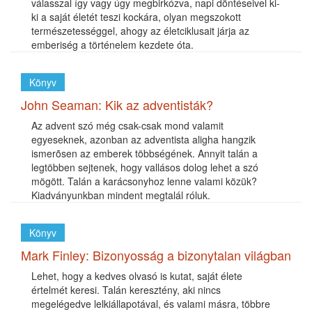
válasszal így vagy úgy megbirkózva, napi döntéseivel ki-
ki a saját életét teszi kockára, olyan megszokott
természetességgel, ahogy az életciklusait járja az
emberiség a történelem kezdete óta.
Könyv
John Seaman: Kik az adventisták?
Az advent szó még csak-csak mond valamit
egyeseknek, azonban az adventista aligha hangzik
ismerõsen az emberek többségének. Annyit talán a
legtöbben sejtenek, hogy vallásos dolog lehet a szó
mögött. Talán a karácsonyhoz lenne valami közük?
Kiadványunkban mindent megtalál róluk.
Könyv
Mark Finley: Bizonyosság a bizonytalan világban
Lehet, hogy a kedves olvasó is kutat, saját élete
értelmét keresi. Talán keresztény, aki nincs
megelégedve lelkiállapotával, és valami másra, többre