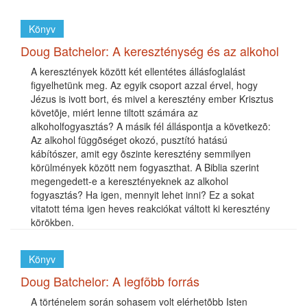
Könyv
Doug Batchelor: A kereszténység és az alkohol
A keresztények között két ellentétes állásfoglalást
figyelhetünk meg. Az egyik csoport azzal érvel, hogy
Jézus is ivott bort, és mivel a keresztény ember Krisztus
követõje, miért lenne tiltott számára az
alkoholfogyasztás? A másik fél álláspontja a következõ:
Az alkohol függõséget okozó, pusztító hatású
kábítószer, amit egy õszinte keresztény semmilyen
körülmények között nem fogyaszthat. A Biblia szerint
megengedett-e a keresztényeknek az alkohol
fogyasztás? Ha igen, mennyit lehet inni? Ez a sokat
vitatott téma igen heves reakciókat váltott ki keresztény
körökben.
Könyv
Doug Batchelor: A legfõbb forrás
A történelem során sohasem volt elérhetõbb Isten