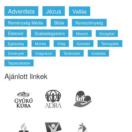
Adventista
Jézus
Vallás
Reménység Média
Biblia
Kereszténység
Életmód
Szabadegyetem
Misszió
Szolgálat
Egészség
Munka
Világ
Szeretet
Támogatás
Élmények
Világnézet
Történetek
Küldetés
Tapasztalatok
Ajánlott linkek