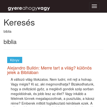
Toggle
navigati
Keresés
biblia
biblia
Könyv
Alejandro Bullón: Merre tart a világ? különös
jelek a Bibliában
A változó világ titokzatos. Nem tudni, mit rejt a holnap.
Vagy mégis? Ki az, aki megmondhatja? Bizakodhatunk,
hogy a civilizáció gyõz, a meglévõ gondok szép sorban
megoldódnak, és jobb lesz az élet? Vagy inkább a
félelmek tûnnek megalapozottnak, a pusztulás, a káosz
réme? Emberek millióit foglalkoztató kérdések ezek. A