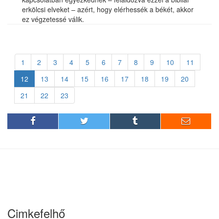
erkölcsi elveket – azért, hogy elérhessék a békét, akkor
ez végzetessé válik.
1
2
3
4
5
6
7
8
9
10
11
12
13
14
15
16
17
18
19
20
21
22
23
Cimkefelhő