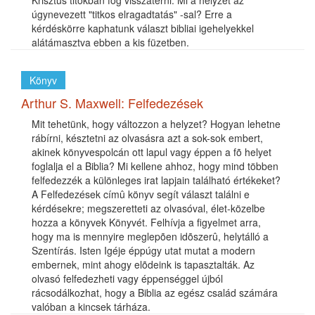
Krisztus titokban fog visszatérni. Mi a helyzet az
úgynevezett "titkos elragadtatás" -sal? Erre a
kérdéskörre kaphatunk választ bibliai igehelyekkel
alátámasztva ebben a kis füzetben.
Könyv
Arthur S. Maxwell: Felfedezések
Mit tehetünk, hogy változzon a helyzet? Hogyan lehetne
rábírni, késztetni az olvasásra azt a sok-sok embert,
akinek könyvespolcán ott lapul vagy éppen a fõ helyet
foglalja el a Biblia? Mi kellene ahhoz, hogy mind többen
felfedezzék a különleges irat lapjain található értékeket?
A Felfedezések címû könyv segít választ találni e
kérdésekre; megszeretteti az olvasóval, élet-közelbe
hozza a könyvek Könyvét. Felhívja a figyelmet arra,
hogy ma is mennyire meglepõen idõszerû, helytálló a
Szentírás. Isten Igéje éppúgy utat mutat a modern
embernek, mint ahogy elõdeink is tapasztalták. Az
olvasó felfedezheti vagy éppenséggel újból
rácsodálkozhat, hogy a Biblia az egész család számára
valóban a kincsek tárháza.