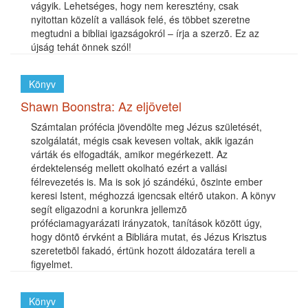
vágyik. Lehetséges, hogy nem keresztény, csak
nyitottan közelít a vallások felé, és többet szeretne
megtudni a bibliai igazságokról – írja a szerzõ. Ez az
újság tehát önnek szól!
Könyv
Shawn Boonstra: Az eljövetel
Számtalan prófécia jövendölte meg Jézus születését,
szolgálatát, mégis csak kevesen voltak, akik igazán
várták és elfogadták, amikor megérkezett. Az
érdektelenség mellett okolható ezért a vallási
félrevezetés is. Ma is sok jó szándékú, õszinte ember
keresi Istent, méghozzá igencsak eltérõ utakon. A könyv
segít eligazodni a korunkra jellemzõ
próféciamagyarázati irányzatok, tanítások között úgy,
hogy döntõ érvként a Bibliára mutat, és Jézus Krisztus
szeretetbõl fakadó, értünk hozott áldozatára tereli a
figyelmet.
Könyv