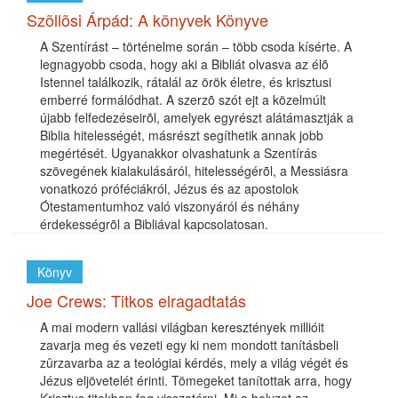
Szõllõsi Árpád: A könyvek Könyve
A Szentírást – történelme során – több csoda kísérte. A
legnagyobb csoda, hogy aki a Bibliát olvasva az élõ
Istennel találkozik, rátalál az örök életre, és krisztusi
emberré formálódhat. A szerzõ szót ejt a közelmúlt
újabb felfedezéseirõl, amelyek egyrészt alátámasztják a
Biblia hitelességét, másrészt segíthetik annak jobb
megértését. Ugyanakkor olvashatunk a Szentírás
szövegének kialakulásáról, hitelességérõl, a Messiásra
vonatkozó próféciákról, Jézus és az apostolok
Ótestamentumhoz való viszonyáról és néhány
érdekességrõl a Bibliával kapcsolatosan.
Könyv
Joe Crews: Titkos elragadtatás
A mai modern vallási világban keresztények millióit
zavarja meg és vezeti egy ki nem mondott tanításbeli
zûrzavarba az a teológiai kérdés, mely a világ végét és
Jézus eljövetelét érinti. Tömegeket tanítottak arra, hogy