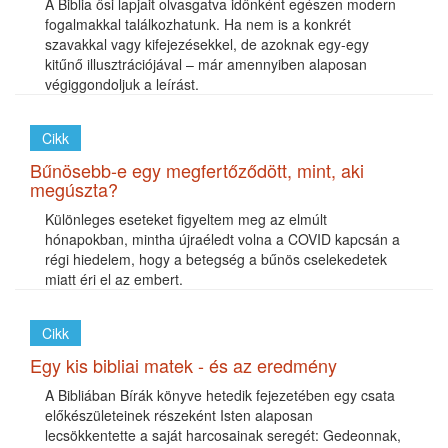
A Biblia ősi lapjait olvasgatva időnként egészen modern
fogalmakkal találkozhatunk. Ha nem is a konkrét
szavakkal vagy kifejezésekkel, de azoknak egy-egy
kitűnő illusztrációjával – már amennyiben alaposan
végiggondoljuk a leírást.
Cikk
Bűnösebb-e egy megfertőződött, mint, aki
megúszta?
Különleges eseteket figyeltem meg az elmúlt
hónapokban, mintha újraéledt volna a COVID kapcsán a
régi hiedelem, hogy a betegség a bűnös cselekedetek
miatt éri el az embert.
Cikk
Egy kis bibliai matek - és az eredmény
A Bibliában Bírák könyve hetedik fejezetében egy csata
előkészületeinek részeként Isten alaposan
lecsökkentette a saját harcosainak seregét: Gedeonnak,