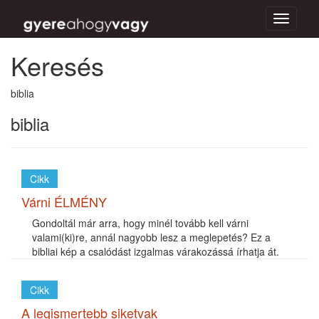
Toggle
navigati
Keresés
biblia
biblia
Cikk
Várni ÉLMÉNY
Gondoltál már arra, hogy minél tovább kell várni
valami(ki)re, annál nagyobb lesz a meglepetés? Ez a
bibliai kép a csalódást izgalmas várakozássá írhatja át.
Cikk
A legismertebb siketvak