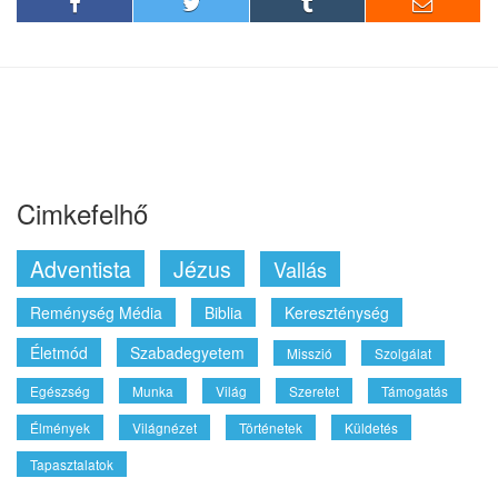
Cimkefelhő
Adventista
Jézus
Vallás
Reménység Média
Biblia
Kereszténység
Életmód
Szabadegyetem
Misszió
Szolgálat
Egészség
Munka
Világ
Szeretet
Támogatás
Élmények
Világnézet
Történetek
Küldetés
Tapasztalatok