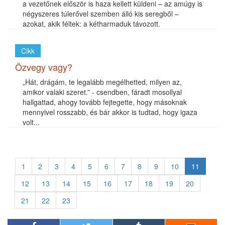
a vezetőnek először is haza kellett küldeni – az amúgy is
négyszeres túlerővel szemben álló kis seregből –
azokat, akik féltek: a kétharmaduk távozott.
Cikk
Özvegy vagy?
„Hát, drágám, te legalább megélhetted, milyen az,
amikor valaki szeret.” - csendben, fáradt mosollyal
hallgattad, ahogy tovább fejtegette, hogy másoknak
mennyivel rosszabb, és bár akkor is tudtad, hogy igaza
volt...
1
2
3
4
5
6
7
8
9
10
11
12
13
14
15
16
17
18
19
20
21
22
23