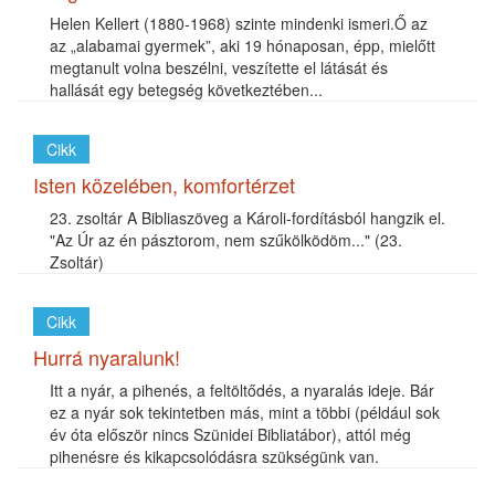
Helen Kellert (1880-1968) szinte mindenki ismeri.Ő az
az „alabamai gyermek”, aki 19 hónaposan, épp, mielőtt
megtanult volna beszélni, veszítette el látását és
hallását egy betegség következtében...
Cikk
Isten közelében, komfortérzet
23. zsoltár A Bibliaszöveg a Károli-fordításból hangzik el.
"Az Úr az én pásztorom, nem szűkölködöm..." (23.
Zsoltár)
Cikk
Hurrá nyaralunk!
Itt a nyár, a pihenés, a feltöltődés, a nyaralás ideje. Bár
ez a nyár sok tekintetben más, mint a többi (például sok
év óta először nincs Szünidei Bibliatábor), attól még
pihenésre és kikapcsolódásra szükségünk van.