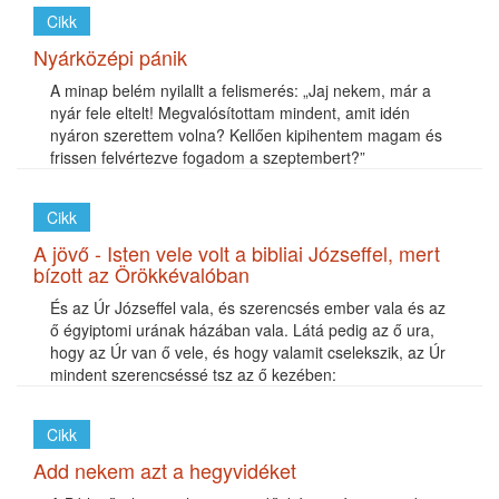
Cikk
Nyárközépi pánik
A minap belém nyilallt a felismerés: „Jaj nekem, már a
nyár fele eltelt! Megvalósítottam mindent, amit idén
nyáron szerettem volna? Kellően kipihentem magam és
frissen felvértezve fogadom a szeptembert?”
Cikk
A jövő - Isten vele volt a bibliai Józseffel, mert
bízott az Örökkévalóban
És az Úr Józseffel vala, és szerencsés ember vala és az
ő égyiptomi urának házában vala. Látá pedig az ő ura,
hogy az Úr van ő vele, és hogy valamit cselekszik, az Úr
mindent szerencséssé tsz az ő kezében:
Cikk
Add nekem azt a hegyvidéket