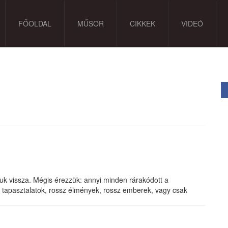
FŐOLDAL
MŰSOR
CIKKEK
VIDEÓ
juk vissza. Mégis érezzük: annyi minden rárakódott a
 tapasztalatok, rossz élmények, rossz emberek, vagy csak