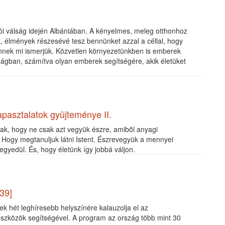
ói válság idején Albániában. A kényelmes, meleg otthonhoz
k, élmények részesévé tesz bennünket azzal a céllal, hogy
ennek mi ismerjük. Közvetlen környezetünkben is emberek
ságban, számítva olyan emberek segítségére, akik életüket
pasztalatok gyûjteménye II.
nak, hogy ne csak azt vegyük észre, amibõl anyagi
t. Hogy megtanuljuk látni Istent. Észrevegyük a mennyei
gyedül. És, hogy életünk így jobbá váljon.
39]
ek hét leghíresebb helyszínére kalauzolja el az
 eszközök segítségével. A program az ország több mint 30