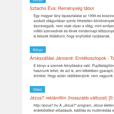
Sztacho Éva: Reménység tábor
Egy magyar lány tapasztalatai az 1999-es koszov
szokott világunkban szinte hihetetlen körülménye
észrevegyük, nem csak olyan a világ, mint amily
milliói szenvednek és élnek mindennapi létbizony
is készek feláldozni, hogy enyhülést nyújtsanak.
Könyv
Árokszállási Jánosné: Emlékoszlopok - Ta
E könyv a szemek felnyitására való. Pupillatágító
hasznunk lehet, de azt is, ami lelkiekben gyarapí
érintést. Hogy aztán rádöbbenjünk: nem vagyunk e
Videó
Jézus7 reklámfilm (hosszabb változat) [0:
http://jezus7.hu A „Jézus7" program, Jézus életén
érdeklődőket előadások, kiállítás és multimédiás