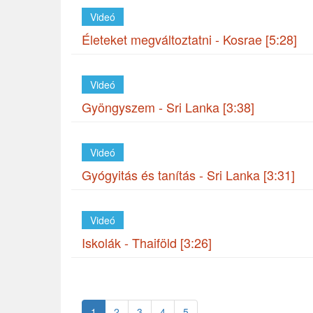
Videó
Életeket megváltoztatni - Kosrae [5:28]
Videó
Gyöngyszem - Sri Lanka [3:38]
Videó
Gyógyitás és tanítás - Sri Lanka [3:31]
Videó
Iskolák - Thaiföld [3:26]
1
2
3
4
5