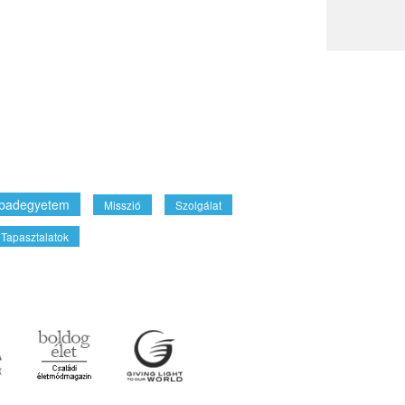
badegyetem
Misszió
Szolgálat
Tapasztalatok