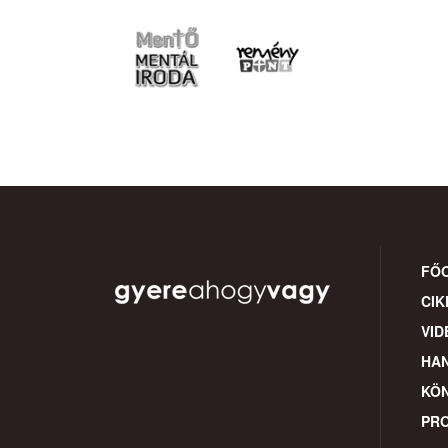
FŐ
CIK
VID
HA
KÖ
PR