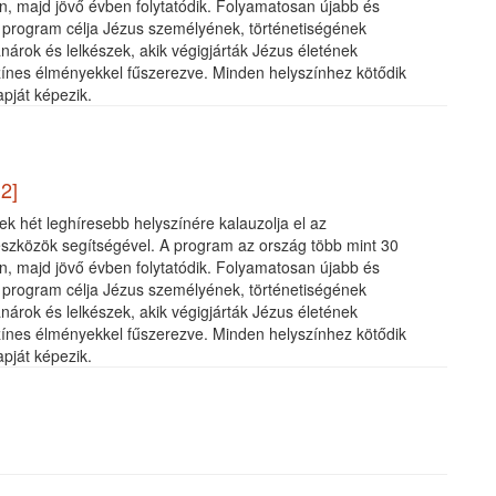
an, majd jövő évben folytatódik. Folyamatosan újabb és
A program célja Jézus személyének, történetiségének
árok és lelkészek, akik végigjárták Jézus életének
színes élményekkel fűszerezve. Minden helyszínhez kötődik
apját képezik.
12]
ek hét leghíresebb helyszínére kalauzolja el az
 eszközök segítségével. A program az ország több mint 30
an, majd jövő évben folytatódik. Folyamatosan újabb és
A program célja Jézus személyének, történetiségének
árok és lelkészek, akik végigjárták Jézus életének
színes élményekkel fűszerezve. Minden helyszínhez kötődik
apját képezik.