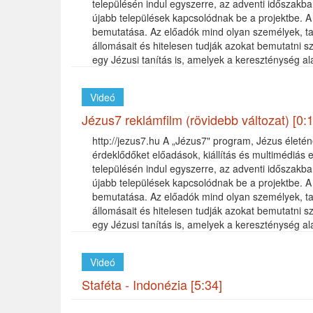
településén indul egyszerre, az adventi időszakb
újabb települések kapcsolódnak be a projektbe. 
bemutatása. Az előadók mind olyan személyek, tan
állomásait és hitelesen tudják azokat bemutatni 
egy Jézusi tanítás is, amelyek a kereszténység al
Videó
Jézus7 reklámfilm (rövidebb változat) [0:
http://jezus7.hu A „Jézus7" program, Jézus életén
érdeklődőket előadások, kiállítás és multimédiás
településén indul egyszerre, az adventi időszakb
újabb települések kapcsolódnak be a projektbe. 
bemutatása. Az előadók mind olyan személyek, tan
állomásait és hitelesen tudják azokat bemutatni 
egy Jézusi tanítás is, amelyek a kereszténység al
Videó
Staféta - Indonézia [5:34]