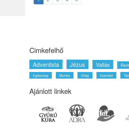
Cimkefelhő
Adventista
Jézus
Vallás
Rem
Egészség
Munka
Világ
Szeretet
Tá
Ajánlott linkek