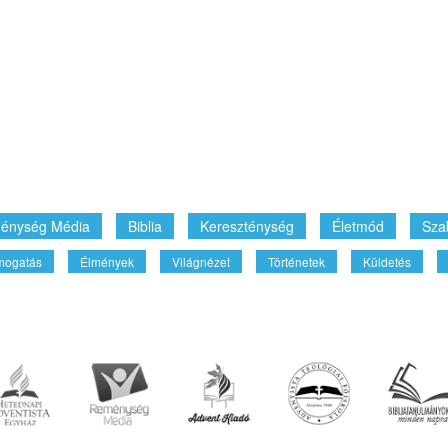
énység Média
Biblia
Kereszténység
Életmód
Sza
mogatás
Élmények
Világnézet
Történetek
Küldetés