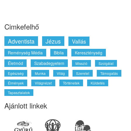
Cimkefelhő
Adventista
Jézus
Vallás
Reménység Média
Biblia
Kereszténység
Életmód
Szabadegyetem
Misszió
Szolgálat
Egészség
Munka
Világ
Szeretet
Támogatás
Élmények
Világnézet
Történetek
Küldetés
Tapasztalatok
Ajánlott linkek