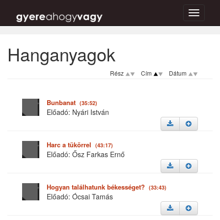
Toggle
Főoldal
Hanganyagok
navigati
Hanganyagok
Rész
Cím
Dátum
Bunbanat
(35:52)
Előadó: Nyári István
Harc a tükörrel
(43:17)
Előadó: Ősz Farkas Ernő
Hogyan találhatunk békességet?
(33:43)
Előadó: Ócsai Tamás