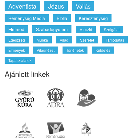
Adventista
Jézus
Vallás
Reménység Média
Biblia
Kereszténység
Életmód
Szabadegyetem
Misszió
Szolgálat
Egészség
Munka
Világ
Szeretet
Támogatás
Élmények
Világnézet
Történetek
Küldetés
Tapasztalatok
Ajánlott linkek