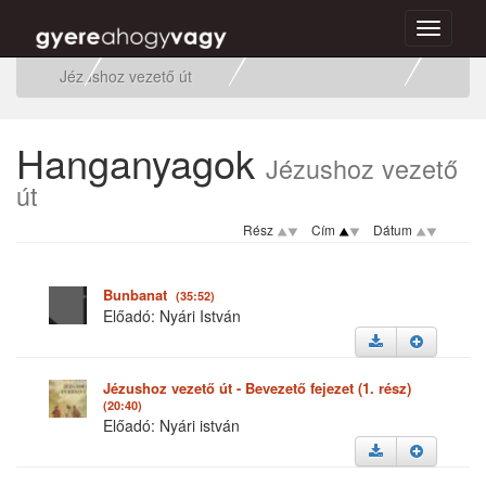
Toggle
Főoldal
Hanganyagok
Hangos Könyvek
navigati
Jézushoz vezető út
Hanganyagok
Jézushoz vezető
út
Rész
Cím
Dátum
Bunbanat
(35:52)
Előadó: Nyári István
Jézushoz vezető út - Bevezető fejezet (1. rész)
(20:40)
Előadó: Nyári istván