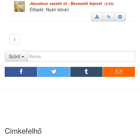
Jézushoz vezető út - Bevezető fejezet
(3:03)
Előadó: Nyári istván
1
Szűrő
Cimkefelhő