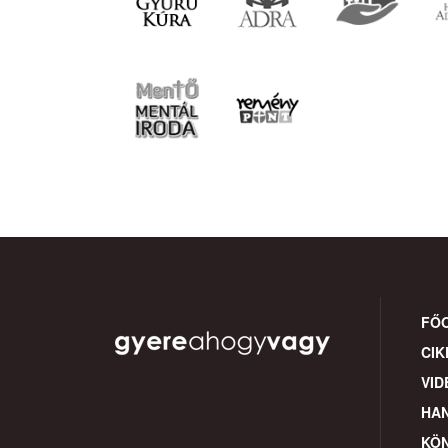
FŐ
CIK
VID
HA
KÖ