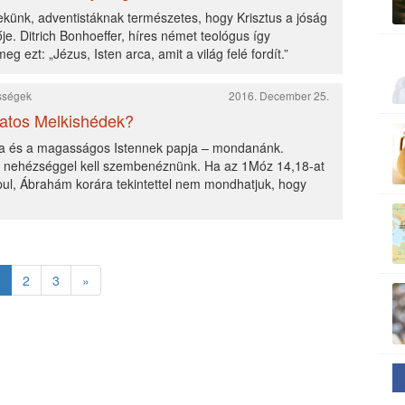
künk, adventistáknak természetes, hogy Krisztus a jóság
je. Ditrich Bonhoeffer, híres német teológus így
g ezt: „Jézus, Isten arca, amit a világ felé fordít.”
ességek
2016. December 25.
kzatos Melkishédek?
ya és a magasságos Istennek papja – mondanánk.
 nehézséggel kell szembenéznünk. Ha az 1Móz 14,18-at
pul, Ábrahám korára tekintettel nem mondhatjuk, hogy
2
3
»