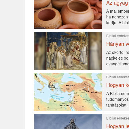
Az agyag
A mai ember 
ha nehezen j
kertje. A bi
Bibliai érdek
Hányan vo
Az ókortól n
napkeleti bö
evangéliumok
Bibliai érdek
Hogyan ké
A Biblia nem
tudományos 
tanításokat
Bibliai érdek
Hogyan le