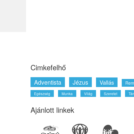
Cimkefelhő
Adventista
Jézus
Vallás
Rem
Egészség
Munka
Világ
Szeretet
Tá
Ajánlott linkek