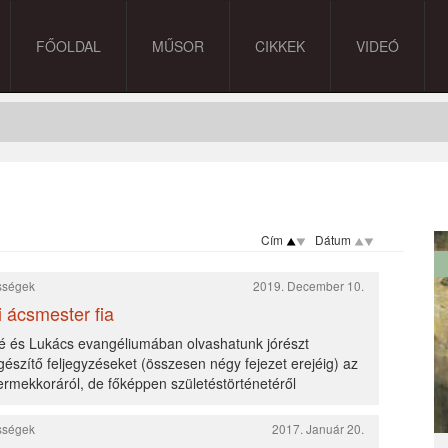
FŐOLDAL
MŰSOR
CIKKEK
VIDEÓ
Cím
Dátum
ességek
2019. December 10.
i ácsmester fia
 és Lukács evangéliumában olvashatunk jórészt
észítő feljegyzéseket (összesen négy fejezet erejéig) az
rmekkoráról, de főképpen születéstörténetéről
ességek
2017. Január 20.