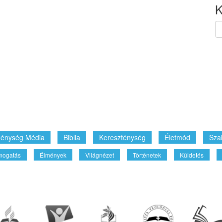
K
énység Média
Biblia
Kereszténység
Életmód
Sza
mogatás
Élmények
Világnézet
Történetek
Küldetés