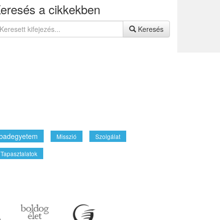
eresés a cikkekben
Keresés
badegyetem
Misszió
Szolgálat
Tapasztalatok