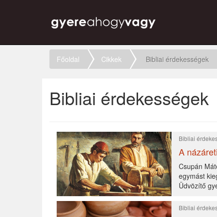
Főoldal
Cikkek
Bibliai érdekességek
Bibliai érdekességek
Bibliai érdek
A názáret
Csupán Máté
egymást kieg
Üdvözítő gye
Bibliai érdek