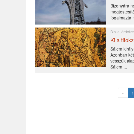
Bizonyára ne
megtestesítő
fogalmazta me
Bibliai érdek
Ki a tito
Sálem királ
Azonban két
vesszük ala
Sálem ...
«
1