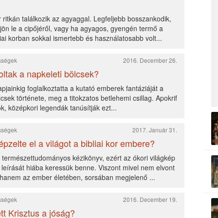
ritkán találkozik az agyaggal. Legfeljebb bosszankodik,
ön le a cipőjéről, vagy ha agyagos, gyengén termő a
bliai korban sokkal ismertebb és használatosabb volt...
ességek
2016. December 26.
ltak a napkeleti bölcsek?
apjainkig foglalkoztatta a kutató emberek fantáziáját a
lcsek története, meg a titokzatos betlehemi csillag. Apokrif
, középkori legendák tanúsítják ezt...
ességek
2017. Január 31.
pzelte el a világot a bibliai kor embere?
 természettudományos kézikönyv, ezért az ókori világkép
leírását hiába keressük benne. Viszont mivel nem elvont
, hanem az ember életében, sorsában megjelenő ...
ességek
2016. December 19.
tt Krisztus a jóság?