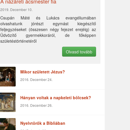
A názáreti ácsmester fia
2019. December 10.
Csupán Máté és Lukács evangéliumában
olvashatunk jórészt egymást kiegészítő
feljegyzéseket (összesen négy fejezet erejéig) az
Üdvözítő gyermekkoráról, de főképpen
születéstörténetéről
Olvasd tovább
Mikor született Jézus?
2016. December 24.
Hányan voltak a napkeleti bölcsek?
2016. December 26.
Nyelvtörők a Bibliában