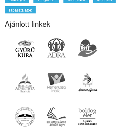
© 2026 gyereahogyvagy. Minden jog fentartva.