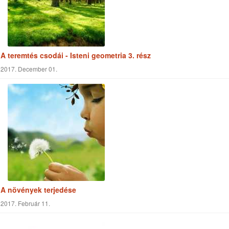
Csodálatosan megteremtve 3. rész
2019. Április 02.
A teremtés csodái - Isteni geometria 2. rész
2017. November 24.