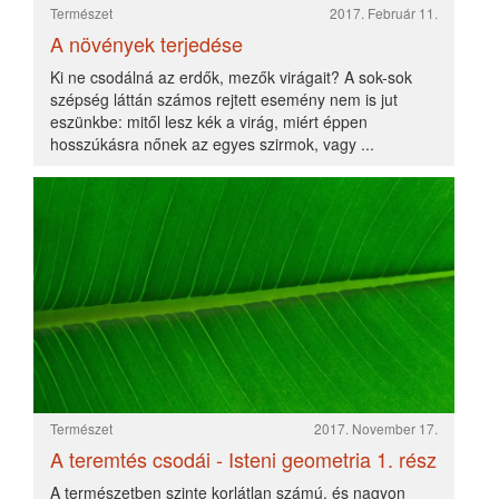
A természetben szinte korlátlan számú, és nagyon
sokféle mértani alakzat van. Erre a következtetésre
juthatunk a falevelek, a kristályok, az ásványok a
gyümölcsök meg a növény- és állatvilág ...
Természet
2017. November 24.
A teremtés csodái - Isteni geometria 2. rész
A mértani alakzatoknak három alapvető formája a
vonal, a síkidom és a test. A síkidomok közül a
négyszög, a háromszög és a kör egyedül vagy a
többivel társulva részt vesz a természeti szépségek
létre
Természet
2017. December 01.
A teremtés csodái - Isteni geometria 3. rész
A formaszépség legszembeötlőbb példái a fák. Minden
facsemete hegyén egy állandóan növekvő
hajtásnyúlvány van. Ez biztosítja a fa növekedését.
Ezzel szemben a szár körüli kambiumgyűrű ...