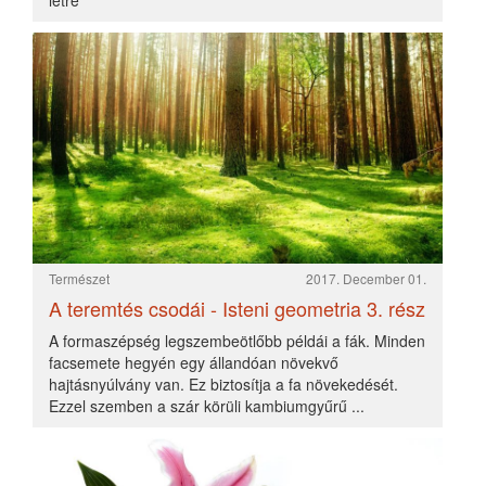
Változó földünk
TERMÉSZET
2019. Február 11.
Az ember, akinek viszonylag rövid élettartam adatott meg,
abban a hiszemben él, hogy a Föld felszíne változatlan. A
természeti tájakat formáló erők ugyanis általában
észrevehetetlenül lassúak.
Olvasd tovább