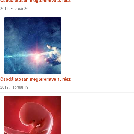
Élmények
Világnézet
Történetek
Küldetés
Tapasztalatok
Ajánlott linkek