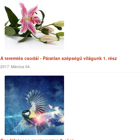
Keresés a cikkekben
Keresés
Cimkefelhő
Adventista
Jézus
Vallás
Reménység Média
Biblia
Kereszténység
Életmód
Szabadegyetem
Misszió
Szolgálat
Egészség
Munka
Világ
Szeretet
Támogatás