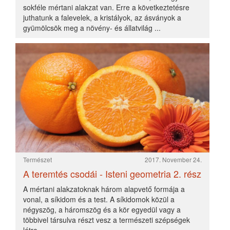
Természet
2017. Március 04.
A teremtés csodái - Páratlan szépségű
világunk 1. rész
Amikor egy virág bimbózni kezd, sok vegyi változás
megy végbe benne.A botanikusok a pigmentsejteket
több csoportba sorolják: a klorofill zöld színt, a karotin
sárgát, az antocián piros árnyalatot ad.
Természet
2017. Március 05.
A teremtés csodái - Páratlan szépségű
világunk 2. rész
Szépen megalkotott mindent a maga idejében!
(Prédikátor 3,11) Mi a szépség? Miért van szépség?
Miért van szépérzékünk; képességünk, hogy
felismerjük a tetszetőst, a szépet?
«
1
2
3
»