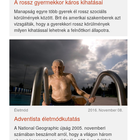
számában beszámolt arról, hogy a világon három
olyan népcsoport van, akiknél a 100 éven felüliek
aránya rendkívül magas.
Életmód
2017. Március 19.
Aki nem alszik, magas vérnyomásos lesz
Az alvás fontos szerepet játszik egészségünkben,
habár az időhiány miatt sokszor szeretnénk
megspórolni az „elvesztegetett” órákat. Számos
bizonyíték áll már rendelkezésre, hogy ...