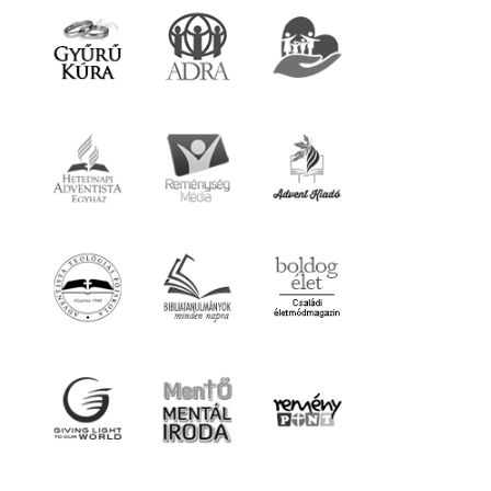
© 2026 gyereahogyvagy. Minden jog fentartva.