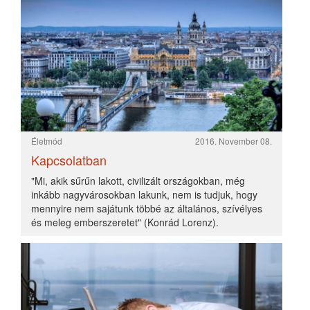
«
1
2
»
Testmozgást orvosi rendelvényre
ÉLETMÓD
2017. Március 26.
Annak ellenére, hogy mindenki tisztában van a testmozgás
egészséges életmódban betöltött szerepével, az emberek
többsége mégsem hajlandó ezt megvalósítani, még ha
elméletben egyetért is vele...
Olvasd tovább