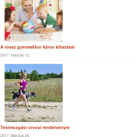
Reménység Média
Biblia
Kereszténység
Életmód
Szabadegyetem
Misszió
Szolgálat
Egészség
Munka
Világ
Szeretet
Támogatás
Élmények
Világnézet
Történetek
Küldetés
Tapasztalatok
Ajánlott linkek