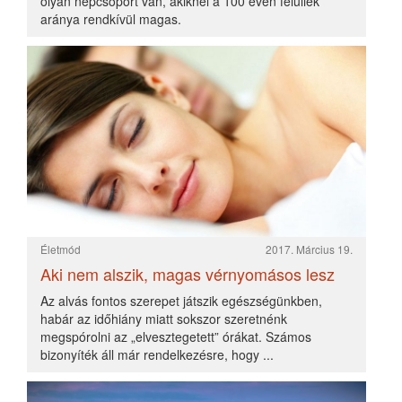
Életmód
2016. November 08.
Kapcsolatban
"Mi, akik sűrűn lakott, civilizált országokban, még
inkább nagyvárosokban lakunk, nem is tudjuk, hogy
mennyire nem sajátunk többé az általános, szívélyes
és meleg emberszeretet" (Konrád Lorenz).
Életmód
2016. November 08.
Kiégés és a munkahelyi hiányzás
Egyre többen panaszkodnak arról, hogy életük
túlhajszolt, és nagyon sokan vannak, akiknél ez
elsősorban a munkahelyi leterheltség miatt van. Erre
keresünk megoldást.
Életmód
2016. December 19.
Stressz és túlhajszoltság
A modern társadalomra általánosan jellemző, hogy
minden baját az őt körülvevő és általa megalkotott
stresszben keresi.