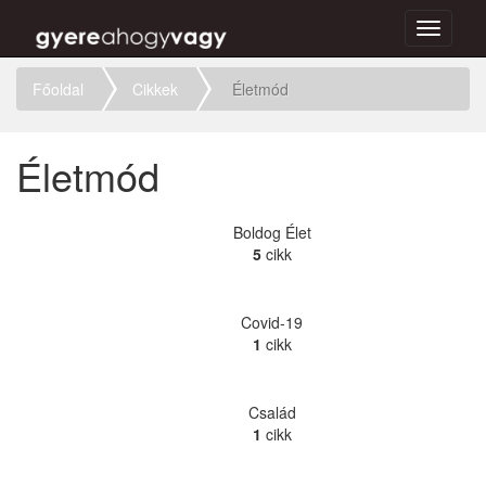
Toggle
navigati
Főoldal
Cikkek
Életmód
Életmód
Boldog Élet
5
cikk
Covid-19
1
cikk
Család
1
cikk