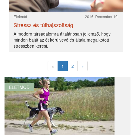
Stressz és túlhajszoltság
2016. December 19.
Aki nem alszik, magas vérnyomásos lesz
2017. Március 19.