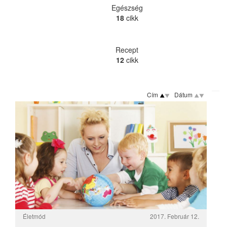
Egészség
18
cikk
Recept
12
cikk
Cím
Dátum
Életmód
2017. Február 12.
A rossz gyermekkor káros kihatásai
Manapság egyre több gyerek él rossz szociális
körülmények között. Brit és amerikai szakemberek azt
vizsgálták, hogy a gyerekkori rossz körülmények
milyen kihatással lehetnek a felnőttkori állapotra.
Életmód
2016. November 08.
Adventista életmódkutatás
A National Geographic újság 2005. novemberi