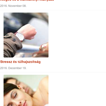
Testmozgást orvosi rendelvényre
2017. Március 26.