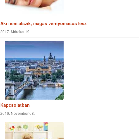
Tizenéves ivászat
2017. Február 19.
Keresés a cikkekben
Keresés
Cimkefelhő
Adventista
Jézus
Vallás