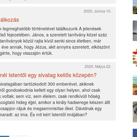
2020. Június 10.
lálkozás
ik legmeghatóbb történetével találkozunk A jelenések
ső fejezetében. János, a szeretett tanítvány közel száz
tanítványok közül rajta kívül senki sincs életben, már
 éve annak, hogy Jézus, akit annyira szeretett, elköszönt
gérte, hogy visszajön értük.
2020. Május 22.
nél Istentől egy sivatag kellős közepén?
sivatagában tartózkodott 300 emberével, akiknek
ről gondoskodnia kellett egy olyan helyen, ahol csak
k voltak; sem víz, sem élelem, csak rendkívüli hőség
cogtató hideg éjjel, amikor a király hadserege készen állt
lecsapjon rájuk és megsemmisítse őket. Dávidnak egy
aradt: az ima. És mit kért Istentől imájában?