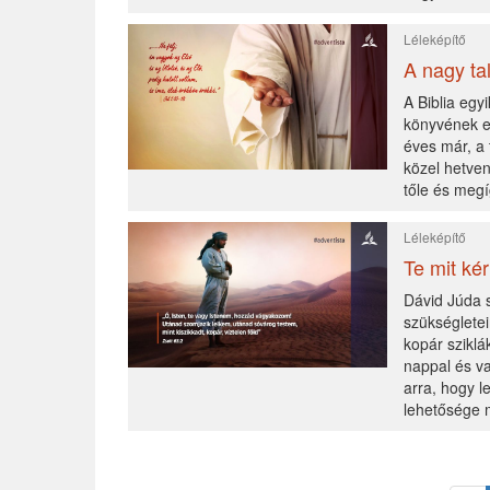
Léleképítő
A nagy ta
A Biblia egy
könyvének el
éves már, a 
közel hetven
tőle és megí
Léleképítő
Te mit kér
Dávid Júda 
szükségletei
kopár sziklá
nappal és va
arra, hogy 
lehetősége m