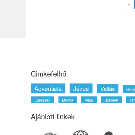
«
Cimkefelhő
Adventista
Jézus
Vallás
Rem
Egészség
Munka
Világ
Szeretet
Tá
Ajánlott linkek