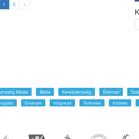
1
2
»
K
énység Média
Biblia
Kereszténység
Életmód
Sza
mogatás
Élmények
Világnézet
Történetek
Küldetés