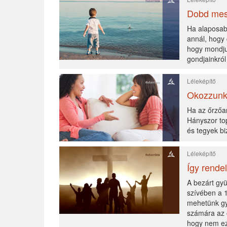
Dobd mess
Ha alaposab
annál, hogy
hogy mondjuk
gondjainkról
Léleképítő
Okozzunk
Ha az őrzőa
Hányszor top
és tegyek bi
Léleképítő
Így rendel
A bezárt gyü
szívében a 1
mehetünk gy
számára az o
hogy nem ez