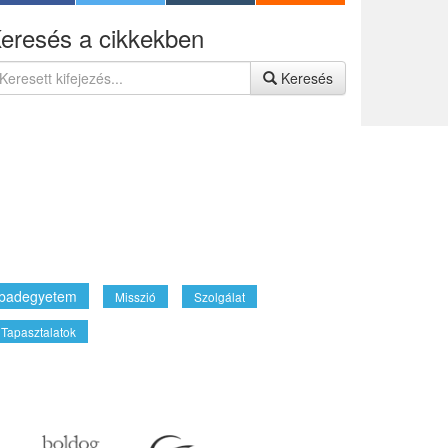
eresés a cikkekben
Keresés
badegyetem
Misszió
Szolgálat
Tapasztalatok