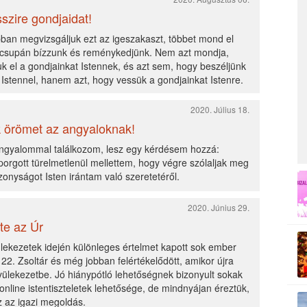
zire gondjaidat!
ban megvizsgáljuk ezt az igeszakaszt, többet mond el
 csupán bízzunk és reménykedjünk. Nem azt mondja,
 el a gondjainkat Istennek, és azt sem, hogy beszéljünk
 Istennel, hanem azt, hogy vessük a gondjainkat Istenre.
2020. Július 18.
 örömet az angyaloknak!
ngyalommal találkozom, lesz egy kérdésem hozzá:
orgott türelmetlenül mellettem, hogy végre szólaljak meg
zonyságot Isten irántam való szeretetéről.
2020. Június 29.
te az Úr
lekezetek idején különleges értelmet kapott sok ember
22. Zsoltár és még jobban felértékelődött, amikor újra
ülekezetbe. Jó hiánypótló lehetőségnek bizonyult sokak
nline istentiszteletek lehetősége, de mindnyájan éreztük,
 az igazi megoldás.