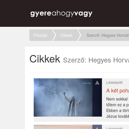
Főoldal
Cikkek
Szerző: Hegyes Horvá
Cikkek
Szerző: Hegyes Horv
Léleképítő
A két poh
Nem sokkal 
tőlem ez a p
Ebben a tört
Jézus továb
Léleképítő