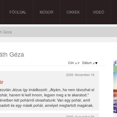
FŐOLDAL
MŰSOR
CIKKEK
VIDEÓ
th Géza
áth Géza
Cím
Dátum
2020. November 16.
ár
ezután Jézus így imádkozott: „Atyám, ha nem távozhat el
ohár, hanem ki kell innom, legyen meg a te akaratod."
énetben két pohárról olvashatunk: Van egy pohár, amit
badott és egy másik pohár, amelyet megtartott magának.
2020. Augusztus 06.