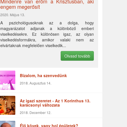
Mindenre van erőm a Krisztusban, aki
engem megerősít
2020. Május 13.
A pszichológusoknak az a dolga, hogy
magyarázatot adjanak a különböző emberi
viselkedésekre. Ez különösen igaz, az olyan
viselkedésformákra, amikor valaki nem az
elvártaknak megfelelően viselkedik...
Olvasd tovább
Bizalom, ha szenvedünk
2018. Augusztus 14.
Az igazi szeretet - Az 1 Korinthus 13.
karácsonyi változata
2018. December 12.
Élő kövek, vagy hol épületek?