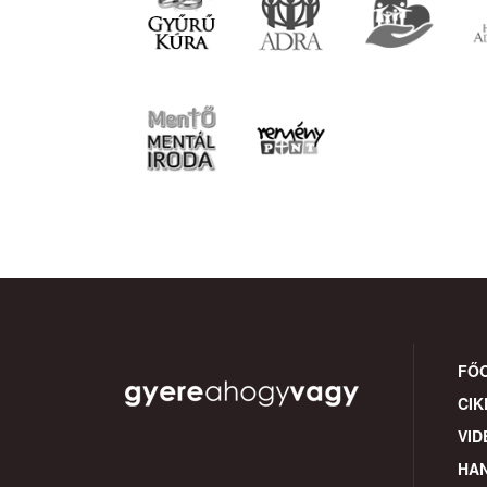
FŐ
CIK
VID
HA