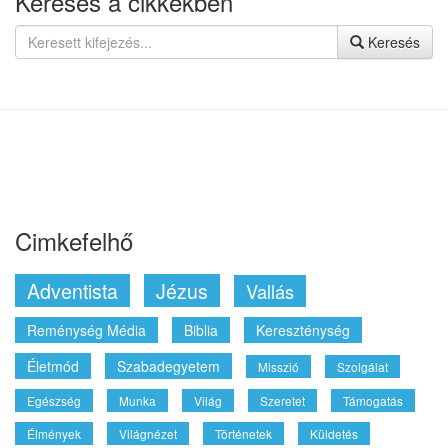
Keresés a cikkekben
Keresés
Cimkefelhő
Adventista
Jézus
Vallás
Reménység Média
Biblia
Kereszténység
Életmód
Szabadegyetem
Misszió
Szolgálat
Egészség
Munka
Világ
Szeretet
Támogatás
Élmények
Világnézet
Történetek
Küldetés