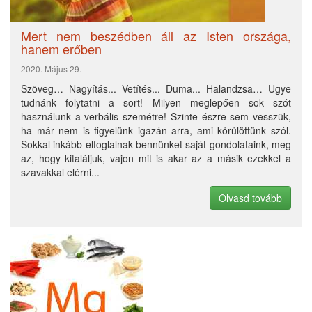
Mert nem beszédben áll az Isten országa,
hanem erőben
2020. Május 29.
Szöveg… Nagyítás... Vetítés... Duma... Halandzsa… Ugye
tudnánk folytatni a sort! Milyen meglepően sok szót
használunk a verbális szemétre! Szinte észre sem vesszük,
ha már nem is figyelünk igazán arra, ami körülöttünk szól.
Sokkal inkább elfoglalnak bennünket saját gondolataink, meg
az, hogy kitaláljuk, vajon mit is akar az a másik ezekkel a
szavakkal elérni...
Olvasd tovább