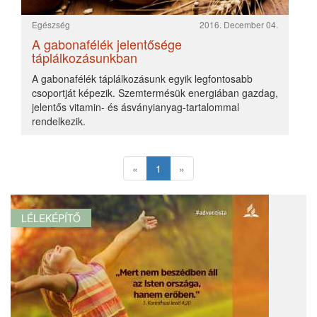
Egészség
2016. December 04.
A gabonafélék jelentősége
táplálkozásunkban
A gabonafélék táplálkozásunk egyik legfontosabb
csoportját képezik. Szemtermésük energiában gazdag,
jelentős vitamin- és ásványianyag-tartalommal
rendelkezik.
«
1
»
LÉLEKÉPÍTŐ