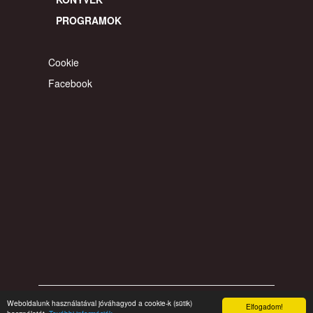
PROGRAMOK
Cookie
Facebook
Weboldalunk használatával jóváhagyod a cookie-k (sütik)
© 2026 gyereahogyvagy. Minden jog fentartva.
Elfogadom!