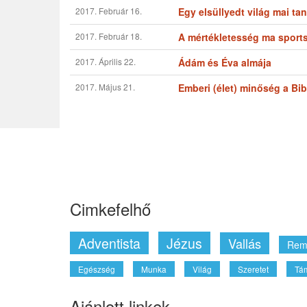
2017. Február 16.
Egy elsüllyedt világ mai ta
2017. Február 18.
A mértékletesség ma sports
2017. Április 22.
Ádám és Éva almája
2017. Május 21.
Emberi (élet) minőség a Bi
Cimkefelhő
Adventista
Jézus
Vallás
Rem
Egészség
Munka
Világ
Szeretet
Tá
Ajánlott linkek