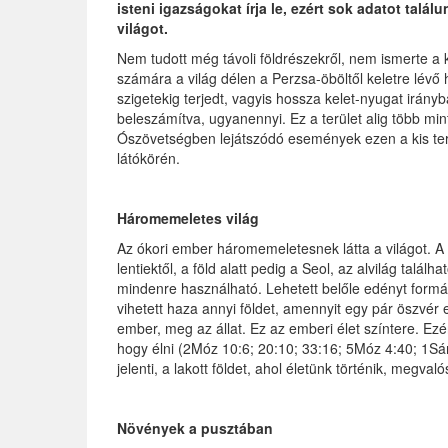
isteni igazságokat írja le, ezért sok adatot talál
világot.
Nem tudott még távoli földrészekről, nem ismerte a k
számára a világ délen a Perzsa-öböltől keletre lévő 
szigetekig terjedt, vagyis hossza kelet-nyugat irány
beleszámítva, ugyanennyi. Ez a terület alig több min
Ószövetségben lejátszódó események ezen a kis terül
látókörén.
Háromemeletes világ
Az ókori ember háromemeletesnek látta a világot. A fö
lentiektől, a föld alatt pedig a Seol, az alvilág talál
mindenre használható. Lehetett belőle edényt formál
vihetett haza annyi földet, amennyit egy pár öszvér el
ember, meg az állat. Ez az emberi élet színtere. Ezér
hogy élni (2Móz 10:6; 20:10; 33:16; 5Móz 4:40; 1Sám
jelenti, a lakott földet, ahol életünk történik, megvaló
Növények a pusztában