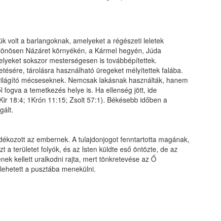
ük volt a barlangoknak, amelyeket a régészeti leletek
Különösen Názáret környékén, a Kármel hegyén, Júda
elyeket sokszor mesterségesen is továbbépítettek.
etésére, tárolásra használható üregeket mélyítettek falába.
a világító mécseseknek. Nemcsak lakásnak használták, hanem
ől fogva a temetkezés helye is. Ha ellenség jött, ide
Kir 18:4; 1Krón 11:15; Zsolt 57:1). Békésebb időben a
gált.
ándékozott az embernek. A tulajdonjogot fenntartotta magának,
 a területet folyók, és az Isten küldte eső öntözte, de az
ek kellett uralkodni rajta, mert tönkretevése az Ő
lehetett a pusztába menekülni.