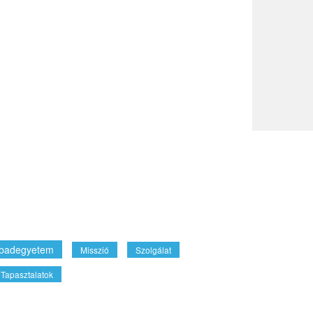
badegyetem
Misszió
Szolgálat
Tapasztalatok