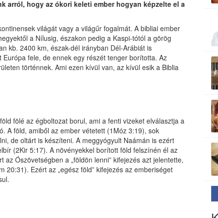
unk arról, hogy az ókori keleti ember hogyan képzelte el a
ontinensek világát vagy a világűr fogalmát. A bibliai ember
hegyektől a Nílusig, északon pedig a Kaspi-tótól a görög
ban kb. 2400 km, észak-dél irányban Dél-Arábiát is
t Európa fele, de ennek egy részét tenger borította. Az
eten történnek. Ami ezen kívül van, az kívül esik a Biblia
ld fölé az égboltozat borul, ami a fenti vizeket elválasztja a
ható. A föld, amiből az ember vétetett (1Móz 3:19), sok
ni, de oltárt is készíteni. A meggyógyult Naámán is ezért
bír (2Kir 5:17). A növényekkel borított föld felszínén él az
t az Ószövetségben a „földön lenni” kifejezés azt jelentette,
 20:31). Ezért az „egész föld” kifejezés az emberiséget
sul.
K