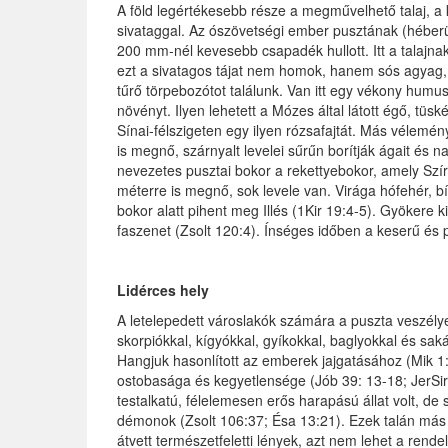
A föld legértékesebb része a megművelhető talaj, a
sivataggal. Az ószövetségi ember pusztának (héberü
200 mm-nél kevesebb csapadék hullott. Itt a talajnak
ezt a sivatagos tájat nem homok, hanem sós agyag, 
tűrő törpebozótot találunk. Van itt egy vékony humu
növényt. Ilyen lehetett a Mózes által látott égő, tüsk
Sínai-félszigeten egy ilyen rózsafajtát. Más vélemé
is megnő, szárnyalt levelei sűrűn borítják ágait és na
nevezetes pusztai bokor a rekettyebokor, amely Szí
méterre is megnő, sok levele van. Virága hófehér, bíb
bokor alatt pihent meg Illés (1Kir 19:4-5). Gyökere 
faszenet (Zsolt 120:4). Ínséges időben a keserű és 
Lidérces hely
A letelepedett városlakók számára a puszta veszélyes
skorpiókkal, kígyókkal, gyíkokkal, baglyokkal és sakál
Hangjuk hasonlított az emberek jajgatásához (Mik 1
ostobasága és kegyetlensége (Jób 39: 13-18; JerSir 4
testalkatú, félelemesen erős harapású állat volt, de 
démonok (Zsolt 106:37; Ésa 13:21). Ezek talán más
átvett természetfeletti lények, azt nem lehet a rend