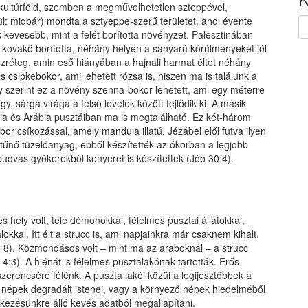
 kultúrföld, szemben a megművelhetetlen szteppével,
l: midbár) mondta a sztyeppe-szerű területet, ahol évente
 kevesebb, mint a felét borította növényzet. Palesztinában
kovakő borította, néhány helyen a sanyarú körülményeket jól
szréteg, amin eső hiányában a hajnali harmat éltet néhány
és csipkebokor, ami lehetett rózsa is, hiszen ma is találunk a
ny szerint ez a növény szenna-bokor lehetett, ami egy méterre
gy, sárga virága a felső levelek között fejlődik ki. A másik
ria és Arábia pusztáiban ma is megtalálható. Ez két-három
or csíkozással, amely mandula illatú. Jézábel elől futva ilyen
kitűnő tüzelőanyag, ebből készítették az ókorban a legjobb
pudvás gyökerekből kenyeret is készítettek (Jób 30:4).
 hely volt, tele démonokkal, félelmes pusztai állatokkal,
okkal. Itt élt a strucc is, ami napjainkra már csaknem kihalt.
: 8). Közmondásos volt – mint ma az araboknál – a strucc
:3). A hiénát is félelmes pusztalakónak tartották. Erős
szerencsére félénk. A puszta lakói közül a legijesztőbbek a
 népek degradált istenei, vagy a környező népek hiedelméből
elkezésünkre álló kevés adatból megállapítani.