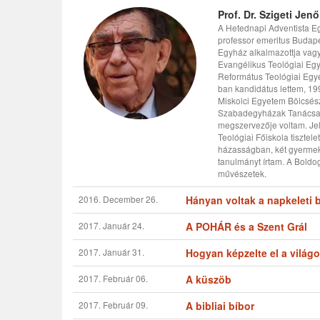
Prof. Dr. Szigeti Jenő
A Hetednapi Adventista Egy
professor emeritus Budape
Egyház alkalmazottja vagy
Evangélikus Teológiai Eg
Református Teológiai Egye
ban kandidátus lettem, 199
Miskolci Egyetem Bölcsész
Szabadegyházak Tanácsa L
megszervezője voltam. Jel
Teológiai Főiskola tisztel
házasságban, két gyermek
tanulmányt írtam. A Boldo
művészetek.
2016. December 26.
Hányan voltak a napkeleti 
2017. Január 24.
A POHÁR és a Szent Grál
2017. Január 31.
Hogyan képzelte el a világo
2017. Február 06.
A küszöb
2017. Február 09.
A bibliai bíbor