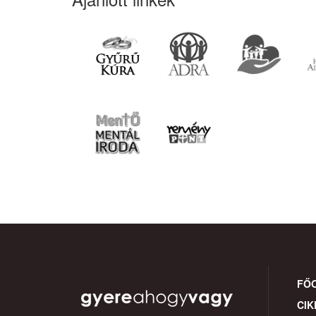
FŐ
CIK