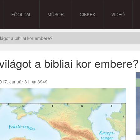
FŐOLDAL
MŰSOR
CIKKEK
VIDEÓ
lágot a bibliai kor embere?
világot a bibliai kor embere?
017. Január 31.
3949