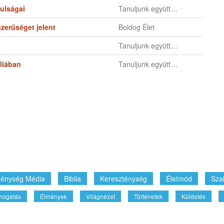
nulságai
Tanuljunk együtt…
zerűséget jelent
Boldog Élet
Tanuljunk együtt…
bliában
Tanuljunk együtt…
énység Média
Biblia
Kereszténység
Életmód
Sza
mogatás
Élmények
Világnézet
Történetek
Küldetés