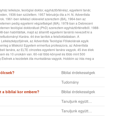
ház lelkésze, teológiai doktor, egyháztörténész, egyetemi tanár,
sten, 1936-ban születtem. 1957 februárja óta a H. N. Adventista
ok. 1961-ben lelkészi oklevelet szereztem (BA), 1964-ben az
yetemen pedig egyetemi végzettséget (MA). 1978-ban a Debreceni
temen teológiai doktorátust (PhD) szereztem egyháztörténetből. 1988-
8-ban habilitáltak, majd az államfő egyetemi tanárrá nevezett ki a
ettudományi Karára. 44 éve tanítok a felsőoktatásban. A
elkészképzőjének, az Adventista Teológiai Főiskolának egyik
enleg a Miskolci Egyetem ermeritus professzora, az Adventista
etbeli tanára, az ELTE címzetes egyetemi tanára vagyok. 45 éve élek
em és 10 unokám van. 60-nál több könyvet és több mint 500
g Életnek a kezdetek óta munkatársa vagyok. Hobbim az írás meg a
bölcsek?
Bibliai érdekességek
Tudomány
t a bibliai kor embere?
Bibliai érdekességek
Tanuljunk együtt…
Tanuljunk együtt…