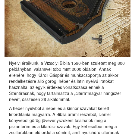
Nyelvi értékünk, a Vizsolyi Biblia 1590-ben született meg 800
példányban, valamivel több mint 2000 oldalon. Annak
ellenére, hogy Károli Gáspár és munkacsoportja az akkor
rendelkezésre álló görög, héber és latin nyelvű iratokat
használta, az egyik érdekes vonatkozása ennek a
Szentírásnak, hogy tartalmazza a „citera”magyar hangszer
nevét, összesen 28 alkalommal.
A héber nyelvből a nébel és a kinnór szavakat kellett
lefordítania magyarra. A Biblia arámi részéből, Dániel
könyvéből görög jövevényszóként találhatók meg a
pszantérím és a kitarósz szavak. Egy-két esetben még a
zsoltárokban előfordul a söminít, amit nyolchúrú citerának