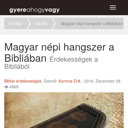
Toggle
navigati
Főoldal
Cikkek
Magyar népi hangszer a Bibliában
Magyar népi hangszer a
Bibliában
Érdekességek a
Bibliából
Bibliai érdekességek
, Szerző:
Kormos Erik
- 2016. December 28.
4868