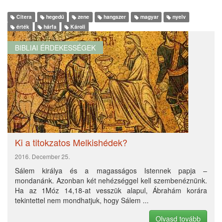
Citera
hegedű
zene
hangszer
magyar
nyelv
érték
hárfa
Károli
BIBLIAI ÉRDEKESSÉGEK
Ki a titokzatos Melkishédek?
2016. December 25.
Sálem királya és a magasságos Istennek papja –
mondanánk. Azonban két nehézséggel kell szembenéznünk.
Ha az 1Móz 14,18-at vesszük alapul, Ábrahám korára
tekintettel nem mondhatjuk, hogy Sálem ...
Olvasd tovább