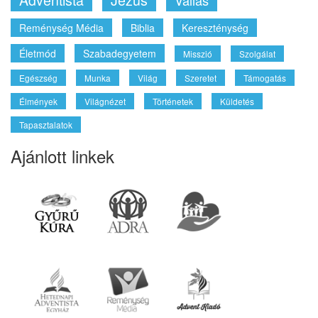
Reménység Média
Biblia
Kereszténység
Életmód
Szabadegyetem
Misszió
Szolgálat
Egészség
Munka
Világ
Szeretet
Támogatás
Élmények
Világnézet
Történetek
Küldetés
Tapasztalatok
Ajánlott linkek