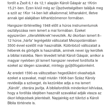
fordít a Zsolt 6,1 és 12,1 alapján Károli Gáspár az 1Krón
15,21-ben. Ezen kívül még az Újszövetségében találjuk meg
a szót az 1Kor 14-ben két alkalommal; kitharaként, illetve
annak igei alakjában kitharidzómenon formában.
Hangszer-történetileg 1948 előtt a húros instrumentumok
osztályozása nem ismert a mai formában. Ezeket
egyszerűen „citeraféléknek”nevezték. Az ókorban ismert 8–
12 húros „hárfa” legrégebbi változatait Mezopotámiában
3500 évvel ezelőtt már használták. Különböző változatait a
héberek és görögök is használták, aminek nevei így kerültek
a bibliai iratokba. Nem tévedett tehát Károli Gáspár, amikor a
magyar nyelvben jól ismert hangszer nevével fordította le
ezeket az idegen szavakat, mintegy gyűjtőfogalomként.
Az eredeti 1590-es változatban hegedűként olvashatjuk
ezeket a szavakat, majd miután 1908-ban Szász Károly
revideálja a szöveget, és kezünkbe adja a ma ismert
„Károlit”, citerára javítja. A bibliafordítók mindenkori kihívása,
hogy a fordítás idejében használt szavakkal adják vissza az
ókori kifejezések jelentését. Napjainkig ezt tükrözi a Károli
Biblia története is.