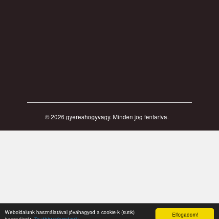
FŐOLDAL
CIKKEK
VIDEÓK
HANGYANYAGOK
KÖNYVEK
PROGRAMOK
Cookie
Facebook
Weboldalunk használatával jóváhagyod a cookie-k (sütik)
Elfogadom!