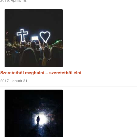
Ne add fel!
2017. Február 20.
Jézus a politikai hatalom előtt
2019. Április 19.