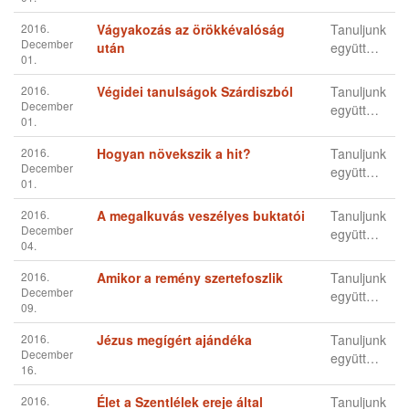
Mark Finley
Mark A. Finley (Norwich, Connecticut, 1945 –) amerikai adventista
lelkész, műsorvezető. Az "It Is Written" (Meg van írva) csatorna
műsorvezetője, igazgatója volt (1991–2004), amellyel körülutazta a
világot, mint adventista televíziós evangelizátor. Ő volt az első
adventista lelkész, a műholdas evangelizációs sorozatokat készített.
2016.
Újítsd meg hitedet!
Tanuljunk
November
együtt…
25.
2016.
Hol van Isten, amikor minket
Tanuljunk
December
fájdalom ér?
együtt…
01.
2016.
Már 2000 éve, hogy elhangzott, de
Tanuljunk
December
még mindig számíthatsz rá!
együtt…
01.
2016.
Vágyakozás az örökkévalóság
Tanuljunk
December
után
együtt…