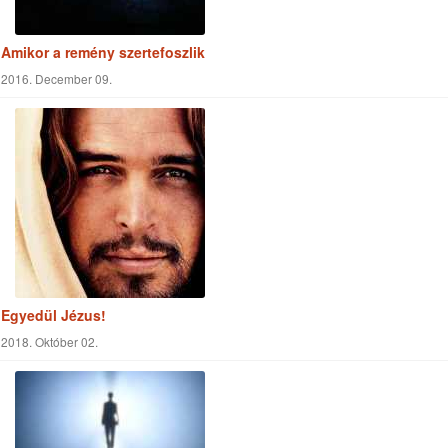
Szeretetből meghalni – szeretetből élni
2017. Január 31.
Amikor a remény szertefoszlik
2016. December 09.