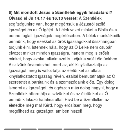
6) Mit mondott Jézus a Szentlélek egyik feladatáról?
Olvasd el Jn 14:17 és 16:13 versét!
A Szentlélek
segítségünkre van, hogy megértsük a Jézusról szóló
igazságot és az Ő Igéjét. A Lélek vezet minket a Biblia és a
benne foglalt igazságok megértésében. A Lélek munkálkodik
bennünk, hogy ezekkel az örök igazságokkal összhangban
tudjunk élni. Istennek hála, hogy az Ő Lelke nem csupán
elvezet minket minden igazságra, hanem meg is erősít
minket, hogy azokat alkalmazni is tudjuk a saját életünkben.
A szívünk örvendezhet, mert az, aki kinyilatkoztatja az
igazságot, meg is változtatja az életünket az általa
kinyilatkoztatott igazság révén, ezáltal bemutathatjuk az Ő
szeretetét a barátaink és a szomszédaink előtt. Egy dolog
ismerni az igazságot, és egészen más dolog hagyni, hogy a
Szentlélek átformálja a szívünket és az életünket az Ő
bennünk lakozó hatalma által. Hívd be a Szentlelket az
életedbe még ma! Kérd, hogy erősítsen meg, hogy
megélhesd az igazságot, amiben hiszel!