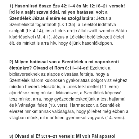
1) Hasonlítsd össze Ézs 42:1–4 és Mt 12:18–21 verseit!
Írd le a saját szavaiddal, milyen hatással volt a
Szentlélek Jézus életére és szolgálatára!
Jézus a
Szentlélektől fogantatott (Lk 1:35), a Lélektől indíttatva
szolgált (Lk 4:14), és a Lélek ereje által szállt szembe Sátán
kísértéseivel (Mt 4:1). Jézus a Lélekkel betöltekezett életet
élt, és minket is arra hív, hogy éljünk hasonlóképpen.
2) Milyen hatással van a Szentlélek a mi naponkénti
életünkre? Olvasd el Róm 8:11–14-et!
Ezeknek a
bibliaverseknek az alapos olvasása feltárja, hogy a
Szentlélek három különösen gyakorlatias dolgot visz véghez
minden hívőért. Először is, a Lélek lelki élettel (11. vers)
ajándékoz meg minket. Másodszor, a Szentlélek képessé
tesz minket arra, hogy győzedelmeskedjünk a test hajlamai
és kívánságai felett (13. vers). Harmadszor, a Szentlélek
elvezet minket annak valóságára, hogy jóllehet még ebben a
világban élünk, mi már Isten gyermekei vagyunk (14. vers).
3) Olvasd el Ef 3:14–21 verseit! Mi volt Pál apostol