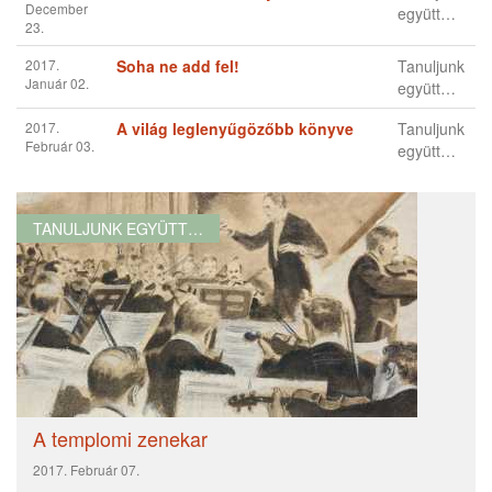
01.
2016.
Végidei tanulságok Szárdiszból
Tanuljunk
December
együtt…
01.
2016.
Hogyan növekszik a hit?
Tanuljunk
December
együtt…
01.
2016.
A megalkuvás veszélyes buktatói
Tanuljunk
December
együtt…
04.
2016.
Amikor a remény szertefoszlik
Tanuljunk
December
együtt…
09.
2016.
Jézus megígért ajándéka
Tanuljunk
December
együtt…
16.
2016.
Élet a Szentlélek ereje által
Tanuljunk
December
együtt…
23.
2017.
Soha ne add fel!
Tanuljunk