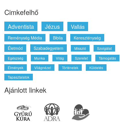
Vágyakozás az örökkévalóság után
2016. December 01.
Keresés a cikkekben
Keresés
Cimkefelhő