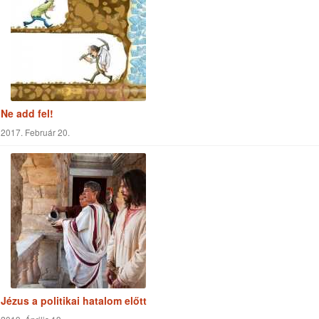
Ádám és Éva almája
2017. Április 22.