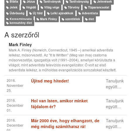
Biblia
Jézus
Tanítványok
Tanítványság
Jelenések
Jelek
Végidő
Világ vége
Törvény
Tízparancsolat
Üdvösség
Új föld
Lelki ajándékok
Adventista
Kereszténység
Mark Finley
szentlélek
élet
keresztény élet
A szerzőről