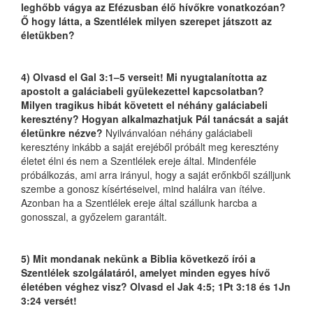
leghőbb vágya az Efézusban élő hívőkre vonatkozóan?
Ő hogy látta, a Szentlélek milyen szerepet játszott az
életükben?
4) Olvasd el Gal 3:1–5 verseit! Mi nyugtalanította az
apostolt a galáciabeli gyülekezettel kapcsolatban?
Milyen tragikus hibát követett el néhány galáciabeli
keresztény? Hogyan alkalmazhatjuk Pál tanácsát a saját
életünkre nézve?
Nyilvánvalóan néhány galáciabeli
keresztény inkább a saját erejéből próbált meg keresztény
életet élni és nem a Szentlélek ereje által. Mindenféle
próbálkozás, ami arra irányul, hogy a saját erőnkből szálljunk
szembe a gonosz kísértéseivel, mind halálra van ítélve.
Azonban ha a Szentlélek ereje által szállunk harcba a
gonosszal, a győzelem garantált.
5) Mit mondanak nekünk a Biblia következő írói a
Szentlélek szolgálatáról, amelyet minden egyes hívő
életében véghez visz?
Olvasd el Jak 4:5; 1Pt 3:18 és 1Jn
3:24 versét!