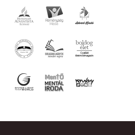
Adventista
Jézus
Vallás
Reménység Média
Biblia
Kereszténység
Életmód
Szabadegyetem
Misszió
Szolgálat
Egészség
Munka
Világ
Szeretet
Támogatás
Élmények
Világnézet
Történetek
Küldetés
Tapasztalatok
Ajánlott linkek