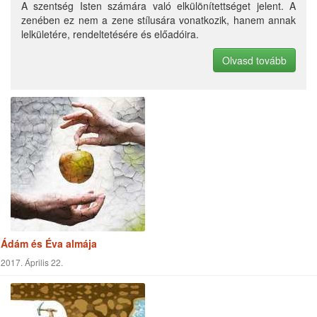
Január 02.
együtt…
2017.
A világ leglenyűgözőbb könyve
Tanuljunk
Február 03.
együtt…
A templomi zenekar
TANULJUNK EGYÜTT…
2017. Február 07.
A szentség Isten számára való elkülönítettséget jelent. A
zenében ez nem a zene stílusára vonatkozik, hanem annak
lelkületére, rendeltetésére és előadóira.
Olvasd tovább