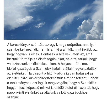
A keresztények számára az egyik nagy erőpróba, amellyel
szembe kell nézniük, nem is annyira a hitük, mint inkább az,
hogy hogyan is élnek. Fontosak a hitelvek, mert az, amit
hiszünk, formálja az életfelfogásunkat, és arra sarkall, hogy
változtassunk az életstílusunkon. A helyesen értelmezett
bibliai igazságok a Szentlélek hatalma által megváltoztatják
az életünket. Ha viszont a hitünk alig-alig van hatással az
életvitelünkre, akkor félreértelmeztük a rendeltetését. Ebben
a tanulmányban azt fogjuk megvizsgálni, hogy a Szentlélek
hogyan tesz képessé minket istenfélő életet élni azáltal, hogy
naponkénti életünket az általunk vallott igazságokhoz
szabjuk.