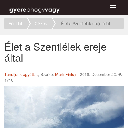
Toggle
navigati
Főoldal
Cikkek
Élet a Szentlélek ereje által
Élet a Szentlélek ereje
által
Tanuljunk együtt…
, Szerző:
Mark Finley
- 2016. December 23.
4710