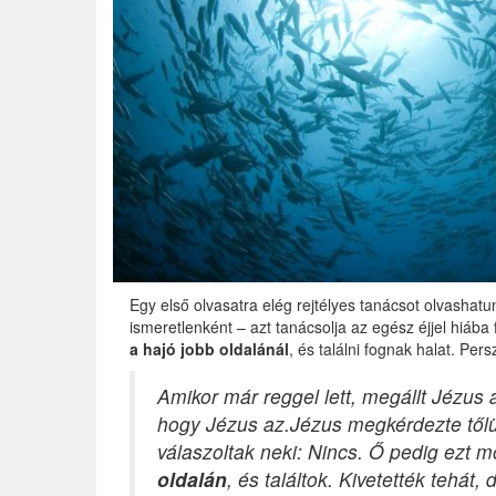
Egy első olvasatra elég rejtélyes tanácsot olvasha
ismeretlenként – azt tanácsolja az egész éjjel hiáb
a hajó jobb oldalánál
, és találni fognak halat. Persz
Amikor már reggel lett, megállt Jézus
hogy Jézus az.
Jézus megkérdezte tőlü
válaszoltak neki: Nincs. Ő pedig ezt 
oldalán
, és találtok. Kivetették tehát