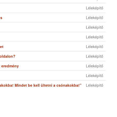
Léleképítő
ás
Léleképítő
Léleképítő
Léleképítő
et
Léleképítő
oldalon?
Léleképítő
az eredmény
Léleképítő
Léleképítő
nakokba! Mindet be kell ültetni a csónakokba!”
Léleképítő