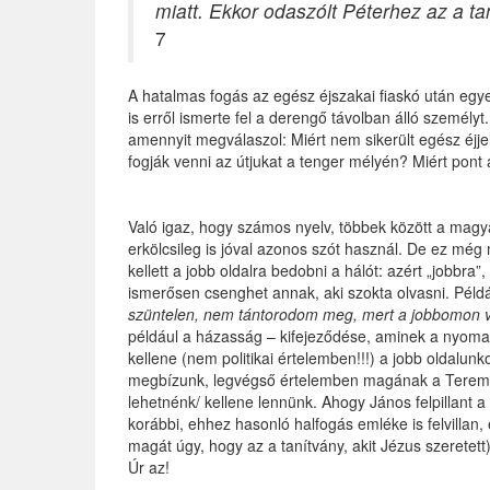
miatt. Ekkor odaszólt Péterhez az a tan
7
A hatalmas fogás az egész éjszakai fiaskó után egye
is erről ismerte fel a derengő távolban álló személyt
amennyit megválaszol: Miért nem sikerült egész éjj
fogják venni az útjukat a tenger mélyén? Miért pont a 
Való igaz, hogy számos nyelv, többek között a magyar
erkölcsileg is jóval azonos szót használ. De ez még 
kellett a jobb oldalra bedobni a hálót: azért „jobbra”
ismerősen csenghet annak, aki szokta olvasni. Példáu
szüntelen, nem tántorodom meg, mert a jobbomon v
például a házasság – kifejeződése, aminek a nyomai
kellene (nem politikai értelemben!!!) a jobb oldalunk
megbízunk, legvégső értelemben magának a Teremtő
lehetnénk/ kellene lennünk. Ahogy János felpillant a 
korábbi, ehhez hasonló halfogás emléke is felvillan, 
magát úgy, hogy az a tanítvány, akit Jézus szerete
Úr az!