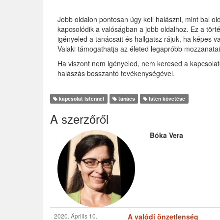
Jobb oldalon pontosan úgy kell halászni, mint bal 
kapcsolódik a valóságban a jobb oldalhoz. Ez a tört
igényeled a tanácsait és hallgatsz rájuk, ha képes va
Valaki támogathatja az életed legapróbb mozzanatait
Ha viszont nem igényeled, nem keresed a kapcsolatot
halászás bosszantó tevékenységével.
kapcsolat Istennel
tanács
Isten követése
A szerzőről
Bóka Vera
2020. Április 10.
A valódi önzetlenség