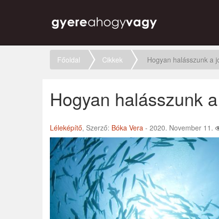
Főoldal
Cikkek
Hogyan halásszunk a j
Hogyan halásszunk a 
Léleképítő
, Szerző:
Bóka Vera
- 2020. November 11.