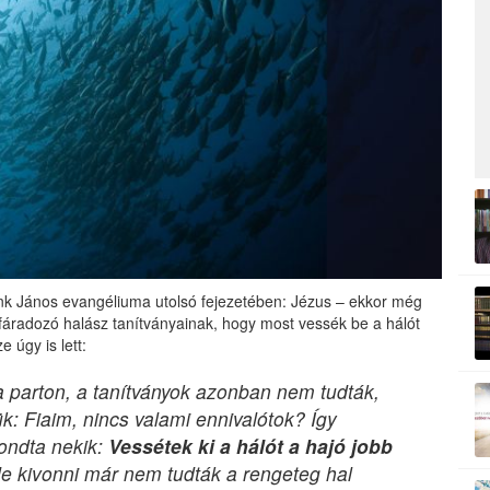
tunk János evangéliuma utolsó fejezetében: Jézus – ekkor még
a fáradozó halász tanítványainak, hogy most vessék be a hálót
e úgy is lett:
 a parton, a tanítványok azonban nem tudták,
k: Fiaim, nincs valami ennivalótok? Így
mondta nekik:
Vessétek ki a hálót a hajó jobb
, de kivonni már nem tudták a rengeteg hal