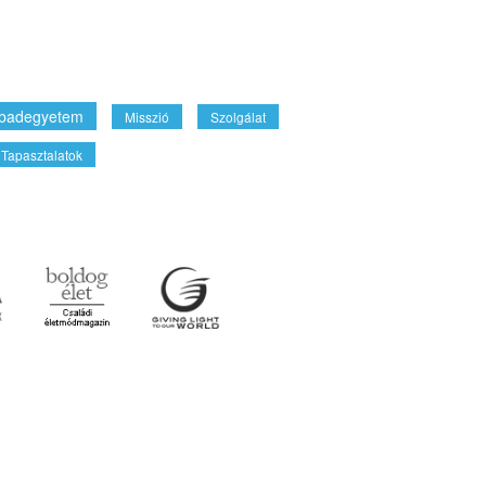
badegyetem
Misszió
Szolgálat
Tapasztalatok