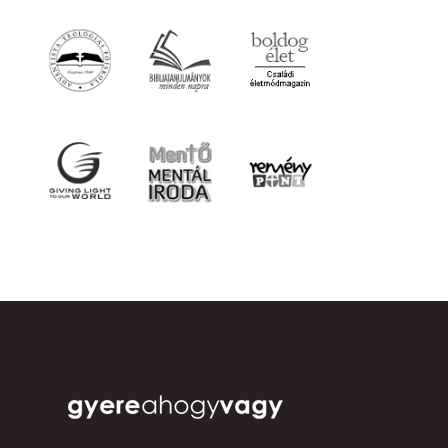
FŐOLDAL
CIKKEK
VIDEÓK
HANGYANYAGOK
KÖNYVEK
PROGRAMOK