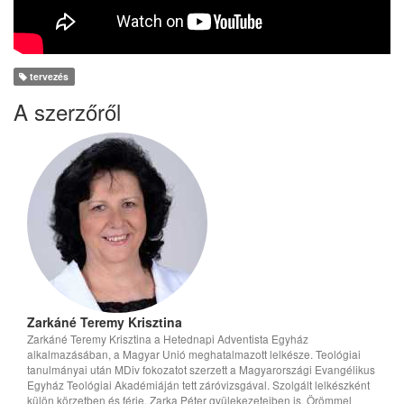
tervezés
A szerzőről
Zarkáné Teremy Krisztina
Zarkáné Teremy Krisztina a Hetednapi Adventista Egyház
alkalmazásában, a Magyar Unió meghatalmazott lelkésze. Teológiai
tanulmányai után MDiv fokozatot szerzett a Magyarországi Evangélikus
Egyház Teológiai Akadémiáján tett záróvizsgával. Szolgált lelkészként
külön körzetben és férje, Zarka Péter gyülekezeteiben is. Örömmel
tolmácsol evangelizációs alkalmakon. Általános és középiskolában
tanított bibliaismeretet Magyarországon, valamint Egyiptomban. A
Budapest Újbudai Gyülekezetben presbiterré szentelték. Jelenleg a
Magyar Unió Szombatiskolai Osztályának vezetője, a
Bibliatanulmányok fordítója, szerkesztője és az Ellen G. White Szolgálat
munkáját is koordinálja. Egy felnőtt fiuk van.
2020.
Bölcscsé teszlek és megtanítlak
Léleképítő
Április 05.
téged az útra, a melyen járj...
2020.
Felszólításra örülni?
Léleképítő