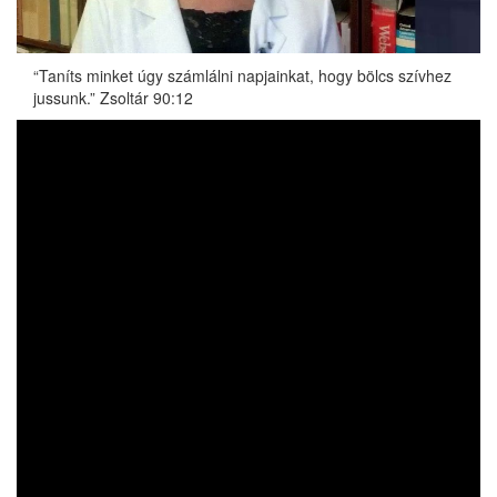
“Taníts minket úgy számlálni napjainkat, hogy bölcs szívhez
jussunk.” Zsoltár 90:12