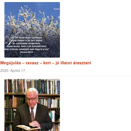
Megújulás – tavasz – kert – jó illatot árasztani
2020. Április 17.
Isten közelében, komfortérzet
2020. Június 28.
Keresés a cikkekben
Keresés