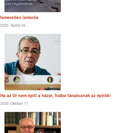
Ha az Úr nem építi a házat, hiába fáradoznak az építők!
2020. Október 17.
Halottak napja. Feltámadás. Jézus visszajön.
2020. November 01.