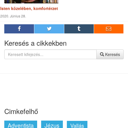
Cimkefelhő
Adventista
Jézus
Vallás
Reménység Média
Biblia
Kereszténység
Életmód
Szabadegyetem
Misszió
Szolgálat
Egészség
Munka
Világ
Szeretet
Támogatás
Élmények
Világnézet
Történetek
Küldetés
Tapasztalatok