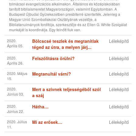
Április 26.
2020. Május
Megtanultál várni?
Léleképítő
15.
2020.
Mert a szívnek teljességéből szól
Léleképítő
Június 03.
a száj
2020.
Hátha…
Léleképítő
Június 22.
2020. Július
Mi az erősek…
Léleképítő
11.
2020.
Tervezés
Léleképítő
Augusztus
10.
LÉLEKÉPÍTŐ