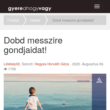
Toggle
navigati
Főoldal
Cikkek
Dobd messzire gondjaidat!
Dobd messzire
gondjaidat!
Léleképítő
, Szerző:
Hegyes Horváth Géza
- 2020. Augusztus 06.
1706