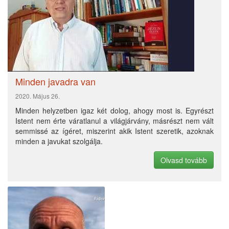
Minden helyzetben igaz két dolog, ahogy most is. Egyrészt
Istent nem érte váratlanul a világjárvány, másrészt nem vált
semmissé az ígéret, miszerint akik Istent szeretik, azoknak
minden a javukat szolgálja.
Olvasd tovább
Élő kövek, vagy hol épületek?
2020. November 07.