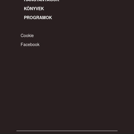
© 2026 gyereahogyvagy. Minden jog fentartva.