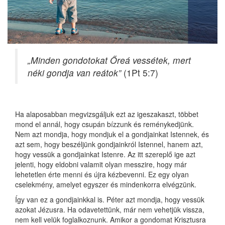
„Minden gondotokat Őreá vessétek, mert
néki gondja van reátok”
(1Pt 5:7)
Ha alaposabban megvizsgáljuk ezt az igeszakaszt, többet
mond el annál, hogy csupán bízzunk és reménykedjünk.
Nem azt mondja, hogy mondjuk el a gondjainkat Istennek, és
azt sem, hogy beszéljünk gondjainkról Istennel, hanem azt,
hogy vessük a gondjainkat Istenre. Az itt szereplő ige azt
jelenti, hogy eldobni valamit olyan messzire, hogy már
lehetetlen érte menni és újra kézbevenni. Ez egy olyan
cselekmény, amelyet egyszer és mindenkorra elvégzünk.
Így van ez a gondjainkkal is. Péter azt mondja, hogy vessük
azokat Jézusra. Ha odavetettünk, már nem vehetjük vissza,
nem kell velük foglalkoznunk. Amikor a gondomat Krisztusra