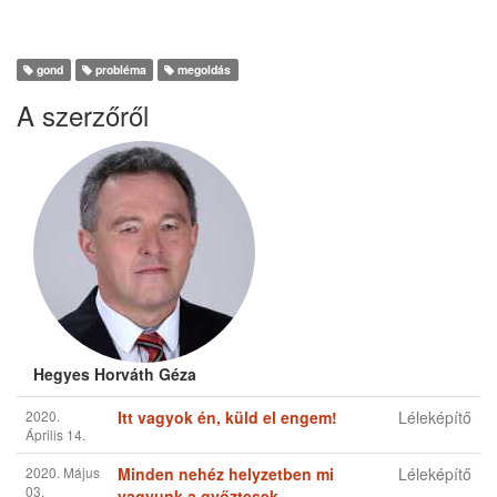
gond
probléma
megoldás
A szerzőről
Hegyes Horváth Géza
2020.
Itt vagyok én, küld el engem!
Léleképítő
Április 14.
2020. Május
Minden nehéz helyzetben mi
Léleképítő
03.
vagyunk a győztesek
2020. Május
Te mit kérnél Istentől egy sivatag
Léleképítő
22.
kellős közepén?
2020.
A nagy találkozás
Léleképítő
Június 10.
2020.
Így rendelte az Úr
Léleképítő
Június 29.
2020.
Dobd messzire gondjaidat!
Léleképítő