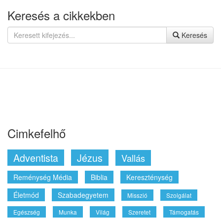
Cimkefelhő
Adventista
Jézus
Vallás
Reménység Média
Biblia
Kereszténység
Életmód
Szabadegyetem
Misszió
Szolgálat
Egészség
Munka
Világ
Szeretet
Támogatás
Élmények
Világnézet
Történetek
Küldetés
Tapasztalatok
Ajánlott linkek