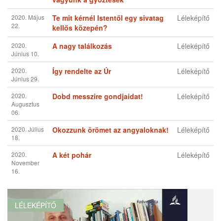
Augusztus
06.
2020. Július
Okozzunk örömet az angyaloknak!
Léleképítő
18.
2020.
A két pohár
Léleképítő
November
16.
LÉLEKÉPÍTŐ
Minden javadra van
2020. Május 26.