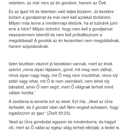
vetettem, az már nem az én gondom, hanem az Övé.
Ez az igazi hit és Istenben való teljes bizalom. Jó kezekre
bíztam a gondjaimat és már nem kell azokkal törődnöm.
Milyen más lenne a mindennapi életünk, ha el tudnánk jutni
erre a hitre? Milyen örömhír, hogy nem kell a gondjaimat
visszavennem Istentől és nem kell próbálkoznom a
megoldással! A gondok az én kezemben nem megoldódnak,
hanem súlyosbodnak.
Isten kezében viszont jó kezekben vannak, mert az ének
szerint „nincs olyan fájdalom, gond, mit meg nem oldhat,
nincs olyan nagy hegy, mit Ő meg nem mozdíthat, nincs oly’
sötét nagy vihar, mit Ő le nem csendesít, nem lehet oly
bánatod, amin Ő nem segít, mert Ő világnak terheit mind
vállain hordta.”
A zsoltáros is ismerte ezt az elvet. Ezt írta:
„Vesd az Úrra
terhedet, és ő gondot visel rád! Nem engedi sohasem, hogy
ingadozzon az igaz”
(Zsolt 55:23).
Vesd az Úrra gondodat egyszer és mindenkorra; és hagyd
ott, mert az Ő vállai az egész világ terheit elbírják; a tiedet is.